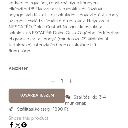
kedvence egyaránt, most már ilyen könnyen
elkészíthető! Élvezze a vitaminokkal és ásványi
anyagokkal dúsított tejcsokoládés kényeztetést, amely
az egész család számára örömet okoz. Helyezze a
NESCAFÉ® Dolce Gusto® Nesquik kapszulát a
sokoldalú NESCAFÉ® Dolce Gusto® gépbe, és készítse
el gyorsan ezt a könnyű (mindössze 69 kilokalóriát
tartalmazó), intenzív és finom csokoládé ízű
finomságot.
Készleten
KOSÁRBA TESZEM
Szállítási idő: 3-4
munkanap
Szállítási költség : 1890 Ft.
Share this product