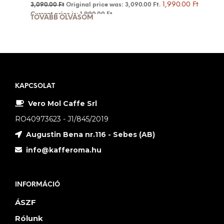
1,990.00
Ft
3,090.00
Ft
Original price was: 3,090.00 Ft.
Current price is: 1,990.00 Ft.
TOVÁBB OLVASOM
KAPCSOLAT
Vero Mol Caffe Srl
RO40973623 - J1/845/2019
Augustin Bena nr.116 - Sebes (AB)
info@kafferoma.hu
INFORMÁCIÓ
ÁSZF
Rólunk