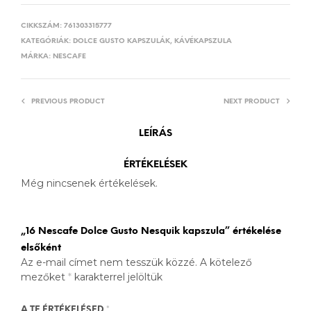
CIKKSZÁM:
761303315777
KATEGÓRIÁK:
DOLCE GUSTO KAPSZULÁK
,
KÁVÉKAPSZULA
MÁRKA:
NESCAFE
PREVIOUS PRODUCT
NEXT PRODUCT
LEÍRÁS
ÉRTÉKELÉSEK
Még nincsenek értékelések.
„16 Nescafe Dolce Gusto Nesquik kapszula” értékelése
elsőként
Az e-mail címet nem tesszük közzé.
A kötelező
mezőket
*
karakterrel jelöltük
A TE ÉRTÉKELÉSED
*