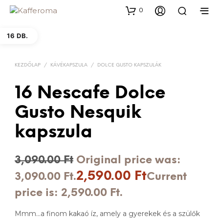
0
16 DB.
KEZDŐLAP
/
KÁVÉKAPSZULA
/
DOLCE GUSTO KAPSZULÁK
16 Nescafe Dolce
Gusto Nesquik
kapszula
3,090.00
Ft
Original price was:
2,590.00
Ft
3,090.00 Ft.
Current
price is: 2,590.00 Ft.
Mmm…a finom kakaó íz, amely a gyerekek és a szülők