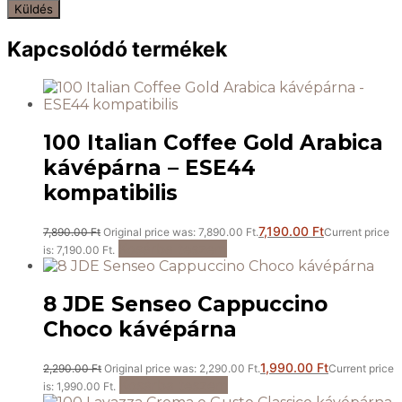
Kapcsolódó termékek
100 Italian Coffee Gold Arabica
kávépárna – ESE44
kompatibilis
7,190.00
Ft
7,890.00
Ft
Original price was: 7,890.00 Ft.
Current price
Kosárba teszem
is: 7,190.00 Ft.
8 JDE Senseo Cappuccino
Choco kávépárna
1,990.00
Ft
2,290.00
Ft
Original price was: 2,290.00 Ft.
Current price
Kosárba teszem
is: 1,990.00 Ft.