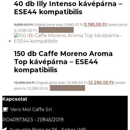
40 db Illy Intenso kávépárna –
ESE44 kompatibilis
5,190.00
Ft
5,690.00
Ft
Original price was: 5,690.00 Ft.
Current price
Kosárba teszem
is: 5,190.00 Ft.
150 db Caffe Moreno Aroma
Top kávépárna – ESE44
kompatibilis
12,290.00
Ft
13,590.00
Ft
Original price was: 13,590.00 Ft.
Current
Kosárba teszem
price is: 12,290.00 Ft.
Kapcsolat
Vero Mol Caffe Srl
RO40973623 - J1/845/2019
Augustin Bena nr.116 - Sebes (AB)