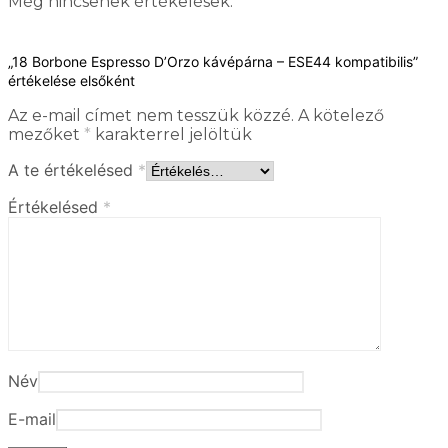
Még nincsenek értékelések.
„18 Borbone Espresso D’Orzo kávépárna – ESE44 kompatibilis”
értékelése elsőként
Az e-mail címet nem tesszük közzé.
A kötelező
mezőket
*
karakterrel jelöltük
A te értékelésed
*
Értékelésed
*
Név
E-mail