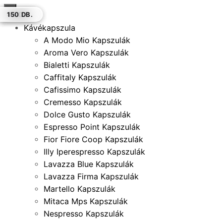
×
18 DB.
100 DB.
8 DB.
100 DB.
170 DB.
40 DB.
150 DB.
Kávékapszula
A Modo Mio Kapszulák
Aroma Vero Kapszulák
Bialetti Kapszulák
Caffitaly Kapszulák
Cafissimo Kapszulák
Cremesso Kapszulák
Dolce Gusto Kapszulák
Espresso Point Kapszulák
Fior Fiore Coop Kapszulák
Illy Iperespresso Kapszulák
Lavazza Blue Kapszulák
Lavazza Firma Kapszulák
Martello Kapszulák
Mitaca Mps Kapszulák
Nespresso Kapszulák