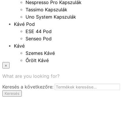
Nespresso Pro Kapszulák
Tassimo Kapszulák
Uno System Kapszulák
Kávé Pod
ESE 44 Pod
Senseo Pod
Kávé
Szemes Kávé
Őrölt Kávé
×
Specialitások
Instant Kávé
What are you looking for?
Instant Italok
Keresés a következőre:
Zacskó Tea
Keresés
Tartozékok
Ajánlatok