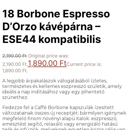
18 Borbone Espresso
D’Orzo kávépárna –
ESE44 kompatibilis
2,190.00
Ft
Original price was:
1,890.00
Ft
2,190.00 Ft.
Current price is:
1,890.00 Ft.
A legjobb árpakalászok válogatásából ízletes,
természetes és kellemes eszpresszó születik, amely
ideális a nap indításához vagy egy pihentető
szünethez.
Fedezze fel a Caffè Borbone kapszulák ízesített
változatainak összes új receptjét: bármilyen igénynek
megfelelő finom növényi alapú italok: eszpresszó,
emésztést segítő, relaxáló vagy energizáló hatású
teák és infúziók, melyeknek egyetlen közös célja van