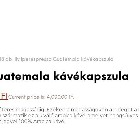
18 db Illy Iperespresso Guatemala kávékapszula
 Guatemala kávékapszula
0
Ft
Current price is: 4,090.00 Ft.
teres magasságig. Ezeken a magasságokon a hideget a 
en származik ez a kiváló arabica kávé, amelyet hangsúl
 jegyei. 100% Arabica kávé.