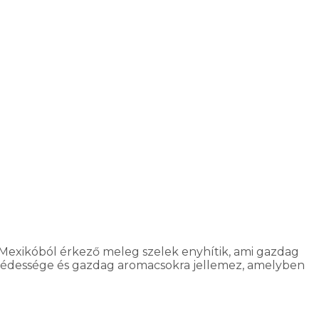
Mexikóból érkező meleg szelek enyhítik, ami gazdag
yos édessége és gazdag aromacsokra jellemez, amelyben