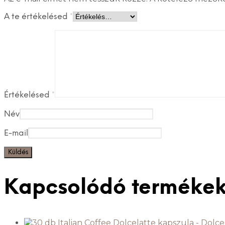
A te értékelésed
*
Értékelésed
*
Név
E-mail
Kapcsolódó terméke