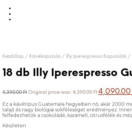
Kezdőlap
/
Kávékapszula
/
Illy Iperespresso Kapszulák
/
18 db Illy Iperespresso
4,090.0
4,390.00
Ft
Original price was: 4,390.00 Ft.
Ez a kávétípus Guatemala hegyeiben nő, akár 2000 mé
talajt és nagy biológiai sokféleséget eredményez. Inn
felfedezhetők a csokoládé, karamell, citrusfélék és méz
Készleten