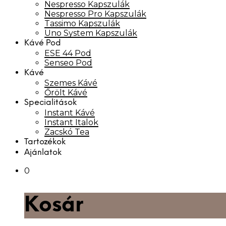
Nespresso Kapszulák
Nespresso Pro Kapszulák
Tassimo Kapszulák
Uno System Kapszulák
Kávé Pod
ESE 44 Pod
Senseo Pod
Kávé
Szemes Kávé
Őrölt Kávé
Specialitások
Instant Kávé
Instant Italok
Zacskó Tea
Tartozékok
Ajánlatok
0
Kosár