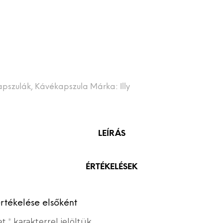
Kapszulák
,
Kávékapszula
Márka:
Illy
LEÍRÁS
ÉRTÉKELÉSEK
rtékelése elsőként
et
*
karakterrel jelöltük