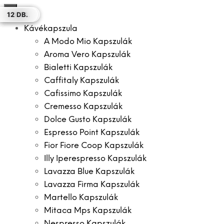
×
18 DB.
30 DB.
12 DB.
12 DB.
50 DB.
30 DB.
12 DB.
Kávékapszula
A Modo Mio Kapszulák
Aroma Vero Kapszulák
Bialetti Kapszulák
Caffitaly Kapszulák
Cafissimo Kapszulák
Cremesso Kapszulák
Dolce Gusto Kapszulák
Espresso Point Kapszulák
Fior Fiore Coop Kapszulák
Illy Iperespresso Kapszulák
Lavazza Blue Kapszulák
Lavazza Firma Kapszulák
Martello Kapszulák
Mitaca Mps Kapszulák
Nespresso Kapszulák