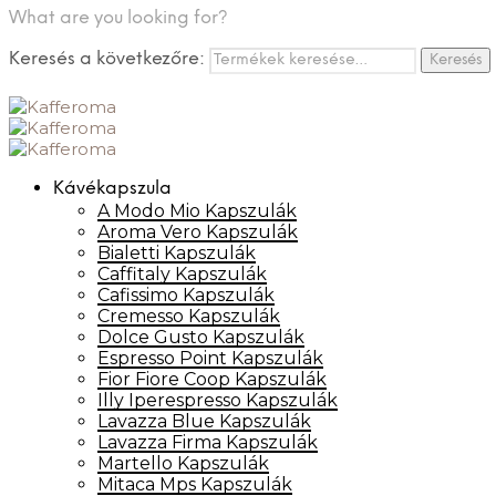
What are you looking for?
Keresés a következőre:
Keresés
Kávékapszula
A Modo Mio Kapszulák
Aroma Vero Kapszulák
Bialetti Kapszulák
Caffitaly Kapszulák
Cafissimo Kapszulák
Cremesso Kapszulák
Dolce Gusto Kapszulák
Espresso Point Kapszulák
Fior Fiore Coop Kapszulák
Illy Iperespresso Kapszulák
Lavazza Blue Kapszulák
Lavazza Firma Kapszulák
Martello Kapszulák
Mitaca Mps Kapszulák