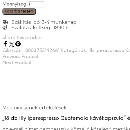
Mennyiség
Kosárba teszem
Szállítási idő: 3-4 munkanap
Szállítási költség : 1890 Ft.
Share this product
Cikkszám:
8003753142661
Kategóriák:
Illy Iperespresso 
Previous Product
Next Product
Még nincsenek értékelések.
„18 db Illy Iperespresso Guatemala kávékapszula” é
Az e-mail címet nem tesszük közzé.
A kötelező mezők