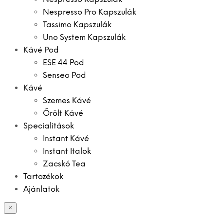
Nespresso Pro Kapszulák
Tassimo Kapszulák
Uno System Kapszulák
Kávé Pod
ESE 44 Pod
Senseo Pod
Kávé
Szemes Kávé
Őrölt Kávé
Specialitások
Instant Kávé
Instant Italok
Zacskó Tea
Tartozékok
Ajánlatok
×