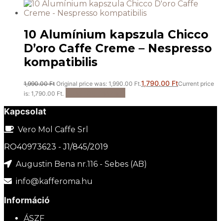
10 Alumínium kapszula Chicco
D’oro Caffe Creme – Nespresso
kompatibilis
1,790.00
Ft
1,990.00
Ft
Original price was: 1,990.00 Ft.
Current price
Kosárba teszem
is: 1,790.00 Ft.
Kapcsolat
Vero Mol Caffe Srl
RO40973623 - J1/845/2019
Augustin Bena nr.116 - Sebes (AB)
info@kafferoma.hu
Információ
ÁSZF