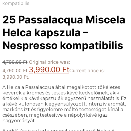
kompatibilis
25 Passalacqua Miscela
Helca kapszula –
Nespresso kompatibilis
4,790.00
Ft
Original price was:
3,990.00
Ft
4,790.00 Ft.
Current price is:
3,990.00 Ft.
A Helca a Passalacqua által megalkotott tökéletes
keverék a krémes és testes kávé kedvelőinek, akik
értékelik a kávékapszulák egyszerű használatát is. Ez
a kávé különösen kiegyensúlyozott, intenzív aromát,
markáns ízt és figyelemre méltó testességet kínál a
csészében, megtestesítve a nápolyi kávé igazi
hagyományát.
Az 55% Arabica tartalommal rendelkező Helca 4