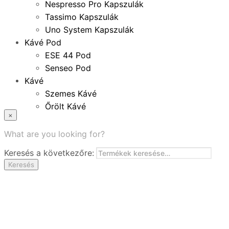
Nespresso Pro Kapszulák
Tassimo Kapszulák
Uno System Kapszulák
Kávé Pod
ESE 44 Pod
Senseo Pod
Kávé
Szemes Kávé
Őrölt Kávé
×
Specialitások
Instant Kávé
What are you looking for?
Instant Italok
Keresés a következőre:
Zacskó Tea
Keresés
Tartozékok
Ajánlatok