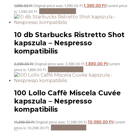
1,390.00
Ft
1,590.00
Ft
Original price was: 1,590.00 Ft.
Current price
Tovább olvasom
is: 1,390.00 Ft.
10 db Starbucks Ristretto Shot
kapszula – Nespresso
kompatibilis
1,890.00
Ft
2,390.00
Ft
Original price was: 2,390.00 Ft.
Current
Kosárba teszem
price is: 1,890.00 Ft.
100 Lollo Caffè Miscela Cuvée
kapszula – Nespresso
kompatibilis
10,090.00
Ft
11,390.00
Ft
Original price was: 11,390.00 Ft.
Current
Kosárba teszem
price is: 10,090.00 Ft.