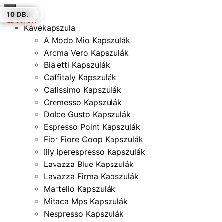
×
25 DB.
50 DB.
20 DB.
10 DB.
10 DB.
100 DB.
10 DB.
ELFOGYOTT
Kávékapszula
A Modo Mio Kapszulák
Aroma Vero Kapszulák
Bialetti Kapszulák
Caffitaly Kapszulák
Cafissimo Kapszulák
Cremesso Kapszulák
Dolce Gusto Kapszulák
Espresso Point Kapszulák
Fior Fiore Coop Kapszulák
Illy Iperespresso Kapszulák
Lavazza Blue Kapszulák
Lavazza Firma Kapszulák
Martello Kapszulák
Mitaca Mps Kapszulák
Nespresso Kapszulák