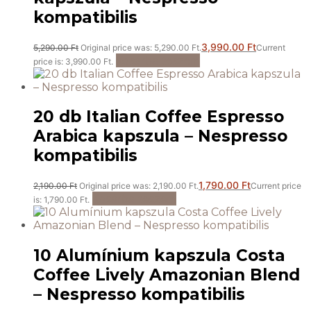
kompatibilis
3,990.00
Ft
5,290.00
Ft
Original price was: 5,290.00 Ft.
Current
Kosárba teszem
price is: 3,990.00 Ft.
20 db Italian Coffee Espresso
Arabica kapszula – Nespresso
kompatibilis
1,790.00
Ft
2,190.00
Ft
Original price was: 2,190.00 Ft.
Current price
Kosárba teszem
is: 1,790.00 Ft.
10 Alumínium kapszula Costa
Coffee Lively Amazonian Blend
– Nespresso kompatibilis