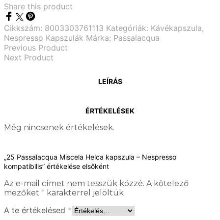
Share this product
Cikkszám:
8003303761113
Kategóriák:
Kávékapszula
,
Nespresso Kapszulák
Márka:
Passalacqua
Previous Product
Next Product
LEÍRÁS
ÉRTÉKELÉSEK
Még nincsenek értékelések.
„25 Passalacqua Miscela Helca kapszula – Nespresso
kompatibilis” értékelése elsőként
Az e-mail címet nem tesszük közzé.
A kötelező
mezőket
*
karakterrel jelöltük
A te értékelésed
*