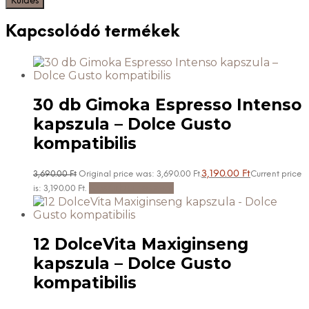
Kapcsolódó termékek
30 db Gimoka Espresso Intenso
kapszula – Dolce Gusto
kompatibilis
3,190.00
Ft
3,690.00
Ft
Original price was: 3,690.00 Ft.
Current price
Kosárba teszem
is: 3,190.00 Ft.
12 DolceVita Maxiginseng
kapszula – Dolce Gusto
kompatibilis