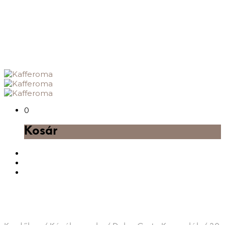
0
Kosár