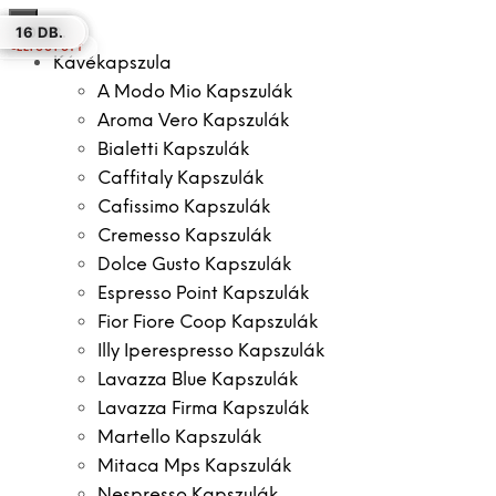
×
30 DB
30 DB.
12 DB.
12 DB.
12 DB.
30 DB.
16 DB.
ELFOGYOTT
Kávékapszula
A Modo Mio Kapszulák
Aroma Vero Kapszulák
Bialetti Kapszulák
Caffitaly Kapszulák
Cafissimo Kapszulák
Cremesso Kapszulák
Dolce Gusto Kapszulák
Espresso Point Kapszulák
Fior Fiore Coop Kapszulák
Illy Iperespresso Kapszulák
Lavazza Blue Kapszulák
Lavazza Firma Kapszulák
Martello Kapszulák
Mitaca Mps Kapszulák
Nespresso Kapszulák