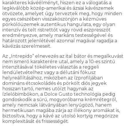
karakteres kávéélményt, hiszen ez a válogatás a
legkiválóbb közép-amerikai és ázsiai kávészemek
ötvözete, amelyet úgy terveztek meg, hogy minden
egyes csészében visszaköszönjön a kézműves
pörkölőüzemek autentikus hangulata, egy olyan
intenzív és telt ristrettót vagy rövid eszpresszót
eredményezve, amely markáns testességével és
határozott jelenlétével azonnal magával ragadja a
kávézás szerelmeseit.
Az „Intrepido” elnevezés az ital bátor és megalkuvást
nem ismerő karakterére utal, amely a 10-es szintű
intenzitásával tökéletes választás a reggeli
lendületvételhez vagy a délutáni fókusz
helyreállításához, miközben az ízprofiljában
domináns étcsokoládés és pörkölt diós jegyek
hosszan tartó, nemes utóízt hagynak az
ízlelőbimbókon, a Dolce Gusto technológia pedig
gondoskodik a sűrű, mogyoróbarna krémrétegről,
amely nemcsak látványában lenyűgöző, hanem
hermetikusan magába zárja az illékony aromákat is,
biztosítva, hogy a kávé az utolsó kortyig megőrizze
komplexitását és frissességét.