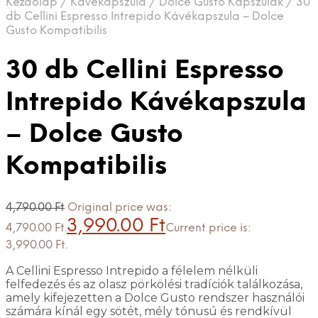
Kezdőlap
/
Kávékapszula
/
Dolce Gusto Kapszulák
/
30
db Cellini Espresso Intrepido Kávékapszula – Dolce
Gusto Kompatibilis
30 db Cellini Espresso
Intrepido Kávékapszula
– Dolce Gusto
Kompatibilis
4,790.00
Ft
Original price was:
3,990.00
Ft
4,790.00 Ft.
Current price is:
3,990.00 Ft.
A Cellini Espresso Intrepido a félelem nélküli
felfedezés és az olasz pörkölési tradíciók találkozása,
amely kifejezetten a Dolce Gusto rendszer használói
számára kínál egy sötét, mély tónusú és rendkívül