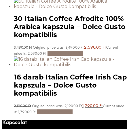
30 Italian Coffee Afrodite 100%
Arabica kapszula – Dolce Gusto
kompatibilis
2,590.00
Ft
3,490.00
Ft
Original price was: 3,490.00 Ft.
Current
Kosárba teszem
price is: 2,590.00 Ft.
16 darab Italian Coffee Irish Cap
kapszula – Dolce Gusto
kompatibilis
1,790.00
Ft
2,190.00
Ft
Original price was: 2,190.00 Ft.
Current price
Kosárba teszem
is: 1,790.00 Ft.
Kapcsolat