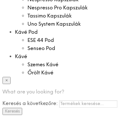
Nespresso Pro Kapszulák
Tassimo Kapszulák
Uno System Kapszulák
Kávé Pod
ESE 44 Pod
Senseo Pod
Kávé
Szemes Kávé
Őrölt Kávé
×
Specialitások
Instant Kávé
What are you looking for?
Instant Italok
Keresés a következőre:
Zacskó Tea
Keresés
Tartozékok
Ajánlatok