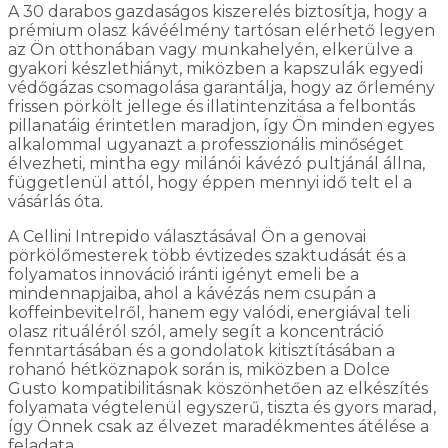
A 30 darabos gazdaságos kiszerelés biztosítja, hogy a
prémium olasz kávéélmény tartósan elérhető legyen
az Ön otthonában vagy munkahelyén, elkerülve a
gyakori készlethiányt, miközben a kapszulák egyedi
védőgázas csomagolása garantálja, hogy az őrlemény
frissen pörkölt jellege és illatintenzitása a felbontás
pillanatáig érintetlen maradjon, így Ön minden egyes
alkalommal ugyanazt a professzionális minőséget
élvezheti, mintha egy milánói kávézó pultjánál állna,
függetlenül attól, hogy éppen mennyi idő telt el a
vásárlás óta.
A Cellini Intrepido választásával Ön a genovai
pörkölőmesterek több évtizedes szaktudását és a
folyamatos innováció iránti igényt emeli be a
mindennapjaiba, ahol a kávézás nem csupán a
koffeinbevitelről, hanem egy valódi, energiával teli
olasz rituáléról szól, amely segít a koncentráció
fenntartásában és a gondolatok kitisztításában a
rohanó hétköznapok során is, miközben a Dolce
Gusto kompatibilitásnak köszönhetően az elkészítés
folyamata végtelenül egyszerű, tiszta és gyors marad,
így Önnek csak az élvezet maradékmentes átélése a
feladata.