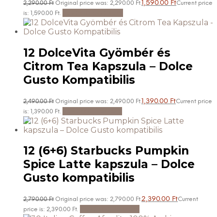
1,590.00
Ft
2,290.00
Ft
Original price was: 2,290.00 Ft.
Current price
Tovább olvasom
is: 1,590.00 Ft.
12 DolceVita Gyömbér és
Citrom Tea Kapszula – Dolce
Gusto Kompatibilis
1,390.00
Ft
2,490.00
Ft
Original price was: 2,490.00 Ft.
Current price
Kosárba teszem
is: 1,390.00 Ft.
12 (6+6) Starbucks Pumpkin
Spice Latte kapszula – Dolce
Gusto kompatibilis
2,390.00
Ft
2,790.00
Ft
Original price was: 2,790.00 Ft.
Current
Kosárba teszem
price is: 2,390.00 Ft.