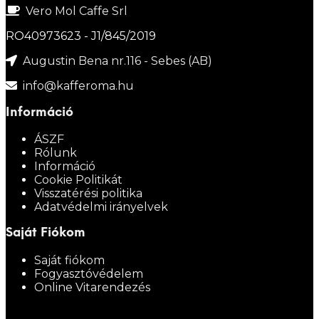
Vero Mol Caffe Srl
RO40973623 - J1/845/2019
Augustin Bena nr.116 - Sebes (AB)
info@kafferoma.hu
Információ
ÁSZF
Rólunk
Információ
Cookie Politikát
Visszatérési politika
Adatvédelmi irányelvek
Saját Fiókom
Saját fiókom
Fogyasztóvédelem
Online Vitarendezés