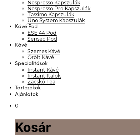
Nespresso Kapszulák
Nespresso Pro Kapszulák
Tassimo Kapszulák
Uno System Kapszulák
Kávé Pod
ESE 44 Pod
Senseo Pod
Kávé
Szemes Kávé
Őrölt Kávé
Specialitások
Instant Kávé
Instant Italok
Zacskó Tea
Tartozékok
Ajánlatok
0
Kosár