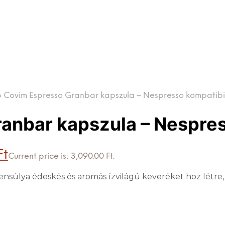
 Covim Espresso Granbar kapszula – Nespresso kompatibil
anbar kapszula – Nespres
Ft
Current price is: 3,090.00 Ft.
súlya édeskés és aromás ízvilágú keveréket hoz létre, az 