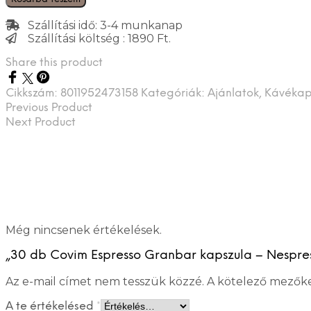
Szállítási idő: 3-4 munkanap
Szállítási költség : 1890 Ft.
Share this product
Cikkszám:
8011952473158
Kategóriák:
Ajánlatok
,
Kávékap
Previous Product
Next Product
Még nincsenek értékelések.
„30 db Covim Espresso Granbar kapszula – Nespress
Az e-mail címet nem tesszük közzé.
A kötelező mezők
A te értékelésed
*