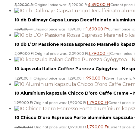
4,490.00
Ft
5,290.00
Ft
Original price was: 5,290.00 Ft.
Current price i
10 db Dallmayr Capsa Lungo Decaffeinato alumínium
1,690.00
Ft
1,890.00
Ft
Original price was: 1,890.00 Ft.
Current price is:
10 db L’Or Passione Rossa Espresso Maranello kapsz
1,790.00
Ft
2,090.00
Ft
Original price was: 2,090.00 Ft.
Current price is
10 kapszula Italian Coffee Purezza Gyógytea – Nesp
990.00
Ft
1,290.00
Ft
Original price was: 1,290.00 Ft.
Current price is: 
10 Alumínium kapszula Chicco D’oro Caffe Creme – 
1,790.00
Ft
1,990.00
Ft
Original price was: 1,990.00 Ft.
Current price is:
10 Chicco D’oro Espresso Forte alumínium kapszula 
1,790.00
Ft
1,990.00
Ft
Original price was: 1,990.00 Ft.
Current price is: