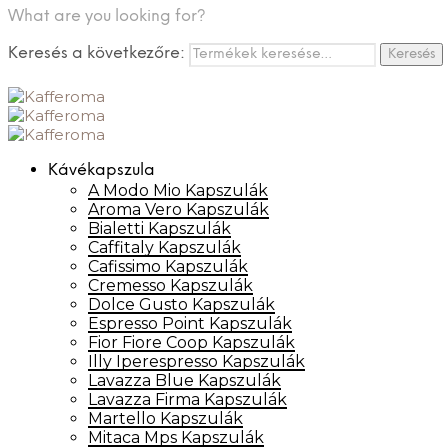
What are you looking for?
Keresés a következőre:
Keresés
Kávékapszula
A Modo Mio Kapszulák
Aroma Vero Kapszulák
Bialetti Kapszulák
Caffitaly Kapszulák
Cafissimo Kapszulák
Cremesso Kapszulák
Dolce Gusto Kapszulák
Espresso Point Kapszulák
Fior Fiore Coop Kapszulák
Illy Iperespresso Kapszulák
Lavazza Blue Kapszulák
Lavazza Firma Kapszulák
Martello Kapszulák
Mitaca Mps Kapszulák