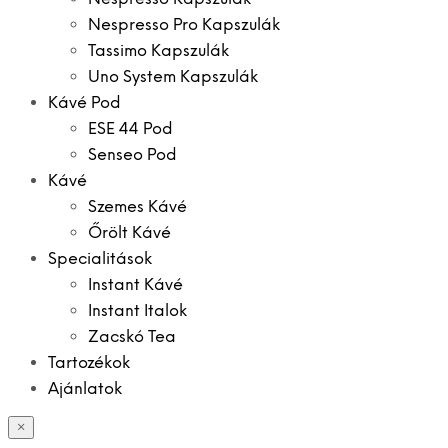
Nespresso Pro Kapszulák
Tassimo Kapszulák
Uno System Kapszulák
Kávé Pod
ESE 44 Pod
Senseo Pod
Kávé
Szemes Kávé
Őrölt Kávé
Specialitások
Instant Kávé
Instant Italok
Zacskó Tea
Tartozékok
Ajánlatok
×