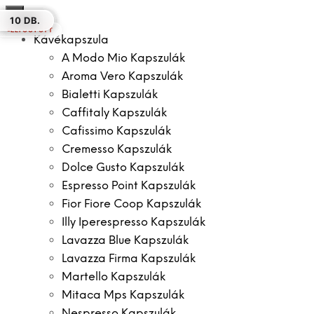
×
30 DB.
50 DB.
10 DB.
10 DB.
10 DB.
10 DB.
10 DB.
ELFOGYOTT
Kávékapszula
A Modo Mio Kapszulák
Aroma Vero Kapszulák
Bialetti Kapszulák
Caffitaly Kapszulák
Cafissimo Kapszulák
Cremesso Kapszulák
Dolce Gusto Kapszulák
Espresso Point Kapszulák
Fior Fiore Coop Kapszulák
Illy Iperespresso Kapszulák
Lavazza Blue Kapszulák
Lavazza Firma Kapszulák
Martello Kapszulák
Mitaca Mps Kapszulák
Nespresso Kapszulák