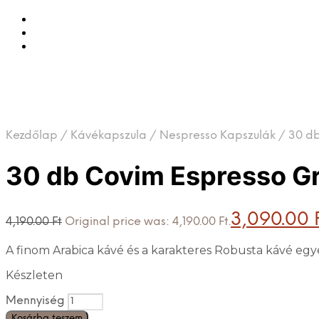
Kezdőlap
/
Kávékapszula
/
Nespresso Kapszulák
/
30 db
30 db Covim Espresso Gr
3,090.00
4,190.00
Ft
Original price was: 4,190.00 Ft.
A finom Arabica kávé és a karakteres Robusta kávé egyen
Készleten
Mennyiség
Kosárba teszem