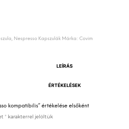
szula
,
Nespresso Kapszulák
Márka:
Covim
LEÍRÁS
ÉRTÉKELÉSEK
o kompatibilis” értékelése elsőként
et
*
karakterrel jelöltük