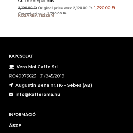
Gusto kompatibilis
1,790.00
Ft
2,190.00
Ft
Original price was: 2,190.00 Ft.
Current price is: 1,790.00 Ft.
KOSÁRBA TESZEM
KAPCSOLAT
Vero Mol Caffe Srl
RO40973623 - J1/845/2019
Augustin Bena nr.116 - Sebes (AB)
info@kafferoma.hu
INFORMÁCIÓ
ÁSZF