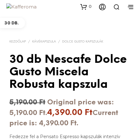
0
30 DB.
KEZDŐLAP
/
KÁVÉKAPSZULA
/
DOLCE GUSTO KAPSZULÁK
30 db Nescafe Dolce
Gusto Miscela
Robusta kapszula
5,190.00
Ft
Original price was:
4,390.00
Ft
5,190.00 Ft.
Current
price is: 4,390.00 Ft.
Fedezze fel a Pensato Espresso kapszulák intenzív