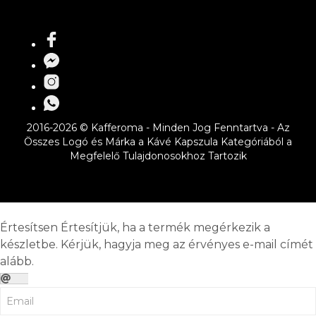
2016-2026 © Kafferoma - Minden Jog Fenntartva - Az
Összes Logó és Márka a Kávé Kapszula Kategóriából a
Megfelelő Tulajdonosokhoz Tartozik
Értesítsen
Értesítjük, ha a termék megérkezik a
készletbe. Kérjük, hagyja meg az érvényes e-mail címét
alább.