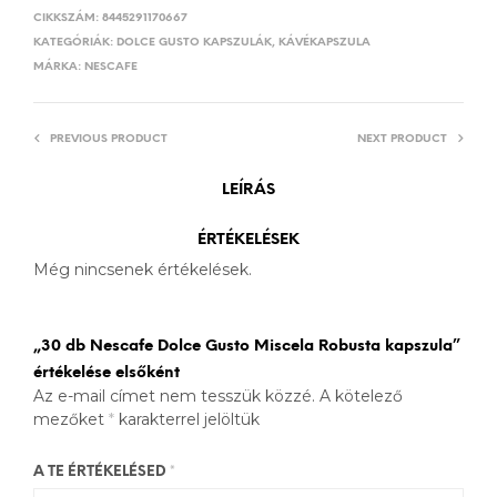
CIKKSZÁM:
8445291170667
KATEGÓRIÁK:
DOLCE GUSTO KAPSZULÁK
,
KÁVÉKAPSZULA
MÁRKA:
NESCAFE
PREVIOUS PRODUCT
NEXT PRODUCT
LEÍRÁS
ÉRTÉKELÉSEK
Még nincsenek értékelések.
„30 db Nescafe Dolce Gusto Miscela Robusta kapszula”
értékelése elsőként
Az e-mail címet nem tesszük közzé.
A kötelező
mezőket
*
karakterrel jelöltük
A TE ÉRTÉKELÉSED
*