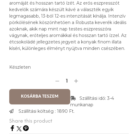
aromáját és hosszan tartó ízét. Az erős eszpresszót
kedvelők számára készült kávé a választék egyik
legmagasabb, 13-ból 12-es intenzitását kínálja. Intenzív
pörkölésének köszönhetően a Robusta keverék ideális
azoknak, akik nap mint nap testes eszpresszóra
vágynak, erőteljes aromákkal és hosszan tartó ízzel. Az
étcsokoládé jellegzetes jegyeit a konyak finom illata
kíséri, különleges élményt nyújtva minden csészében.
Készleten
KOSÁRBA TESZEM
Szállítási idő: 3-4
munkanap
Szállítási költség : 1890 Ft.
Share this product