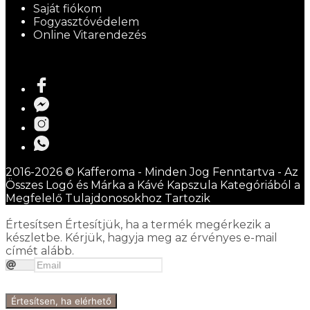
Saját fiókom
Fogyasztóvédelem
Online Vitarendezés
2016-2026 © Kafferoma - Minden Jog Fenntartva - Az
Összes Logó és Márka a Kávé Kapszula Kategóriából a
Megfelelő Tulajdonosokhoz Tartozik
Értesítsen
Értesítjük, ha a termék megérkezik a
készletbe. Kérjük, hagyja meg az érvényes e-mail
címét alább.
Értesítsen, ha elérhető