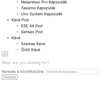
Nespresso Pro Kapszulák
Tassimo Kapszulák
Uno System Kapszulák
Kávé Pod
ESE 44 Pod
Senseo Pod
Kávé
Szemes Kávé
Őrölt Kávé
×
Specialitások
Instant Kávé
What are you looking for?
Instant Italok
Keresés a következőre:
Zacskó Tea
Keresés
Tartozékok
Ajánlatok