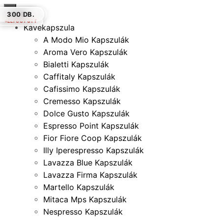
×
50 DB.
1000 DB.
300 DB.
50 DB.
12 DB.
300 DB.
ELFOGYOTT
ELFOGYOTT
Kávékapszula
A Modo Mio Kapszulák
Aroma Vero Kapszulák
Bialetti Kapszulák
Caffitaly Kapszulák
Cafissimo Kapszulák
Cremesso Kapszulák
Dolce Gusto Kapszulák
Espresso Point Kapszulák
Fior Fiore Coop Kapszulák
Illy Iperespresso Kapszulák
Lavazza Blue Kapszulák
Lavazza Firma Kapszulák
Martello Kapszulák
Mitaca Mps Kapszulák
Nespresso Kapszulák