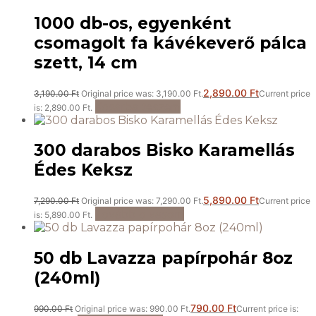
1000 db-os, egyenként
csomagolt fa kávékeverő pálca
szett, 14 cm
2,890.00
Ft
3,190.00
Ft
Original price was: 3,190.00 Ft.
Current price
Kosárba teszem
is: 2,890.00 Ft.
300 darabos Bisko Karamellás
Édes Keksz
5,890.00
Ft
7,290.00
Ft
Original price was: 7,290.00 Ft.
Current price
Tovább olvasom
is: 5,890.00 Ft.
50 db Lavazza papírpohár 8oz
(240ml)
790.00
Ft
990.00
Ft
Original price was: 990.00 Ft.
Current price is: