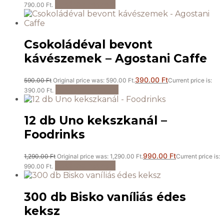
Kosárba teszem
790.00 Ft.
Csokoládéval bevont
kávészemek – Agostani Caffe
390.00
Ft
590.00
Ft
Original price was: 590.00 Ft.
Current price is:
Tovább olvasom
390.00 Ft.
12 db Uno kekszkanál –
Foodrinks
990.00
Ft
1,290.00
Ft
Original price was: 1,290.00 Ft.
Current price is:
Kosárba teszem
990.00 Ft.
300 db Bisko vaníliás édes
keksz