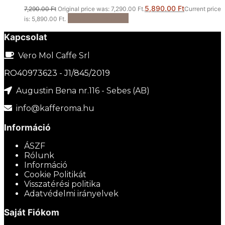
5,890.00
Ft
7,290.00
Ft
Original price was: 7,290.00 Ft.
Current price
Kosárba teszem
is: 5,890.00 Ft.
Kapcsolat
Vero Mol Caffe Srl
RO40973623 - J1/845/2019
Augustin Bena nr.116 - Sebes (AB)
info@kafferoma.hu
Információ
ÁSZF
Rólunk
Információ
Cookie Politikát
Visszatérési politika
Adatvédelmi irányelvek
Saját Fiókom