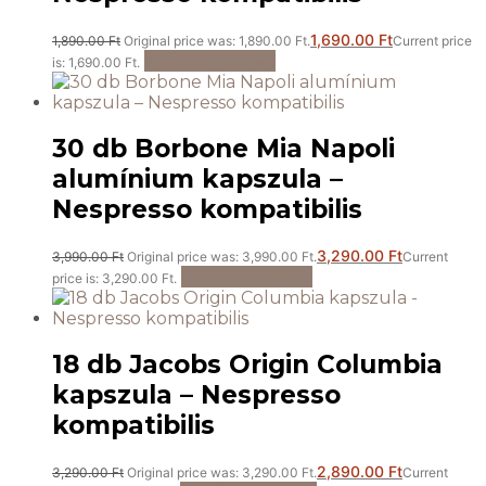
1,690.00
Ft
1,890.00
Ft
Original price was: 1,890.00 Ft.
Current price
Kosárba teszem
is: 1,690.00 Ft.
30 db Borbone Mia Napoli
alumínium kapszula –
Nespresso kompatibilis
3,290.00
Ft
3,990.00
Ft
Original price was: 3,990.00 Ft.
Current
Kosárba teszem
price is: 3,290.00 Ft.
18 db Jacobs Origin Columbia
kapszula – Nespresso
kompatibilis
2,890.00
Ft
3,290.00
Ft
Original price was: 3,290.00 Ft.
Current