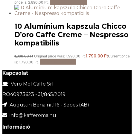
Tovább olvasom
price is: 2,890.00 Ft.
10 Alumínium kapszula Chicco
D’oro Caffe Creme – Nespresso
kompatibilis
1,790.00
Ft
1,990.00
Ft
Original price was: 1,990.00 Ft.
Current price
Kosárba teszem
is: 1,790.00 Ft.
Kapcsolat
Vero Mol Caffe Srl
RO40973623 - J1/845/2019
Augustin Bena nr.116 - Sebes (AB)
info@kafferoma.hu
Információ