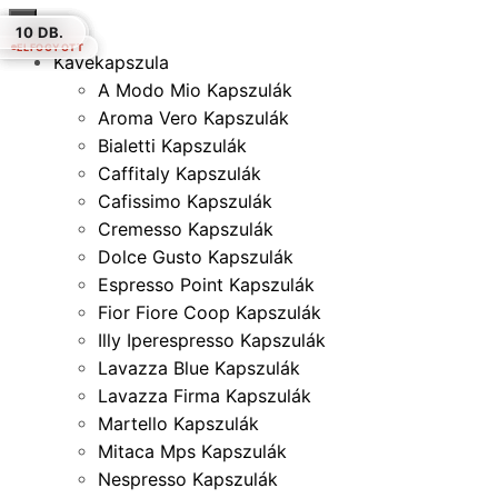
×
50 DB.
10 DB.
10 DB.
10 DB.
30 DB.
18 DB.
10 DB.
ELFOGYOTT
ELFOGYOTT
ELFOGYOTT
Kávékapszula
A Modo Mio Kapszulák
Aroma Vero Kapszulák
Bialetti Kapszulák
Caffitaly Kapszulák
Cafissimo Kapszulák
Cremesso Kapszulák
Dolce Gusto Kapszulák
Espresso Point Kapszulák
Fior Fiore Coop Kapszulák
Illy Iperespresso Kapszulák
Lavazza Blue Kapszulák
Lavazza Firma Kapszulák
Martello Kapszulák
Mitaca Mps Kapszulák
Nespresso Kapszulák