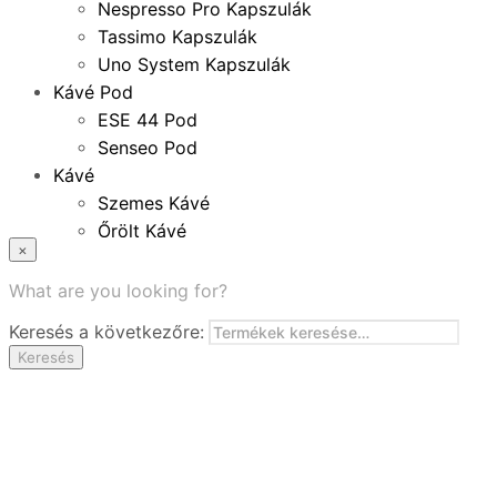
Nespresso Pro Kapszulák
Tassimo Kapszulák
Uno System Kapszulák
Kávé Pod
ESE 44 Pod
Senseo Pod
Kávé
Szemes Kávé
Őrölt Kávé
×
Specialitások
Instant Kávé
What are you looking for?
Instant Italok
Keresés a következőre:
Zacskó Tea
Keresés
Tartozékok
Ajánlatok