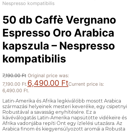
Nespresso kompatibilis
50 db Caffè Vergnano
Espresso Oro Arabica
kapszula – Nespresso
kompatibilis
7,190.00
Ft
Original price was:
6,490.00
Ft
7,190.00 Ft.
Current price is:
6,490.00 Ft.
Latin-Amerika és Afrika legkiválóbb mosott Arabica
származási helyeinek mesteri keveréke, egy csipetnyi
Robustával a savasság enyhítésére. Ez a
kávéválogatás Latin-Amerika napsütötte vidékeire és
Afrika vadonjába repíti Önt egy ízlelési utazásra. Az
Arabica finom és kiegyensúlyozott aromái a Robusta