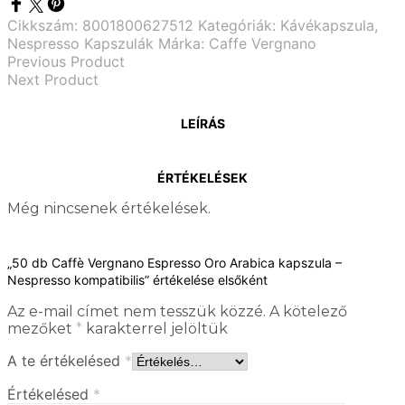
Cikkszám:
8001800627512
Kategóriák:
Kávékapszula
,
Nespresso Kapszulák
Márka:
Caffe Vergnano
Previous Product
Next Product
LEÍRÁS
ÉRTÉKELÉSEK
Még nincsenek értékelések.
„50 db Caffè Vergnano Espresso Oro Arabica kapszula –
Nespresso kompatibilis” értékelése elsőként
Az e-mail címet nem tesszük közzé.
A kötelező
mezőket
*
karakterrel jelöltük
A te értékelésed
*
Értékelésed
*