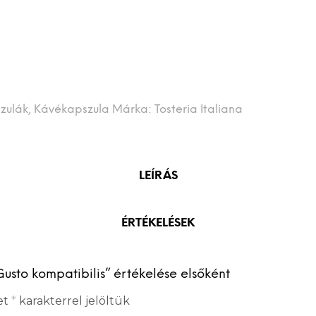
zulák
,
Kávékapszula
Márka:
Tosteria Italiana
LEÍRÁS
ÉRTÉKELÉSEK
usto kompatibilis” értékelése elsőként
et
*
karakterrel jelöltük