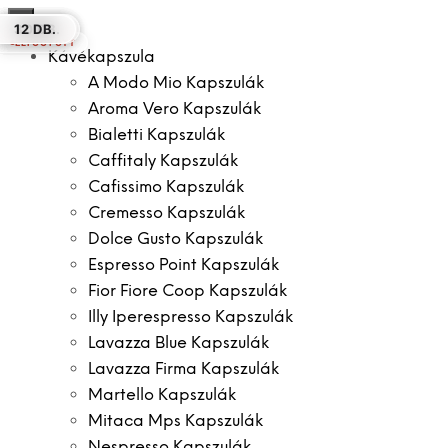
×
50 DB.
12 DB.
12 DB.
16 DB.
10 DB.
30 DB.
12 DB.
ELFOGYOTT
Kávékapszula
A Modo Mio Kapszulák
Aroma Vero Kapszulák
Bialetti Kapszulák
Caffitaly Kapszulák
Cafissimo Kapszulák
Cremesso Kapszulák
Dolce Gusto Kapszulák
Espresso Point Kapszulák
Fior Fiore Coop Kapszulák
Illy Iperespresso Kapszulák
Lavazza Blue Kapszulák
Lavazza Firma Kapszulák
Martello Kapszulák
Mitaca Mps Kapszulák
Nespresso Kapszulák