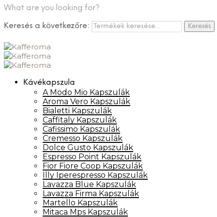
What are you looking for?
Keresés a következőre:
Keresés
Kávékapszula
A Modo Mio Kapszulák
Aroma Vero Kapszulák
Bialetti Kapszulák
Caffitaly Kapszulák
Cafissimo Kapszulák
Cremesso Kapszulák
Dolce Gusto Kapszulák
Espresso Point Kapszulák
Fior Fiore Coop Kapszulák
Illy Iperespresso Kapszulák
Lavazza Blue Kapszulák
Lavazza Firma Kapszulák
Martello Kapszulák
Mitaca Mps Kapszulák