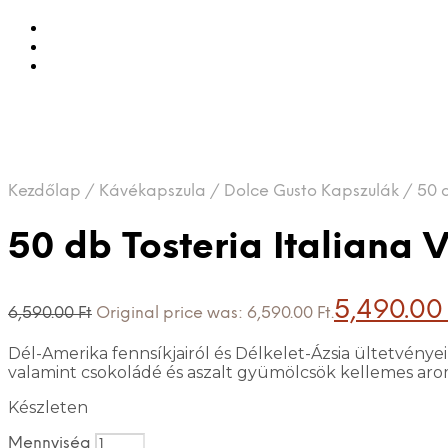
Kezdőlap
/
Kávékapszula
/
Dolce Gusto Kapszulák
/
50 d
50 db Tosteria Italiana 
5,490.0
6,590.00
Ft
Original price was: 6,590.00 Ft.
Dél-Amerika fennsíkjairól és Délkelet-Ázsia ültetvénye
valamint csokoládé és aszalt gyümölcsök kellemes arom
Készleten
Mennyiség