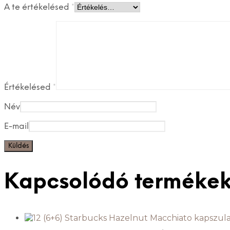
A te értékelésed
*
Értékelésed
*
Név
E-mail
Kapcsolódó terméke