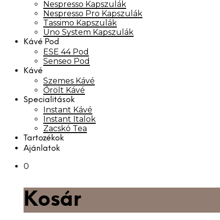
Nespresso Kapszulák
Nespresso Pro Kapszulák
Tassimo Kapszulák
Uno System Kapszulák
Kávé Pod
ESE 44 Pod
Senseo Pod
Kávé
Szemes Kávé
Őrölt Kávé
Specialitások
Instant Kávé
Instant Italok
Zacskó Tea
Tartozékok
Ajánlatok
0
Kosár