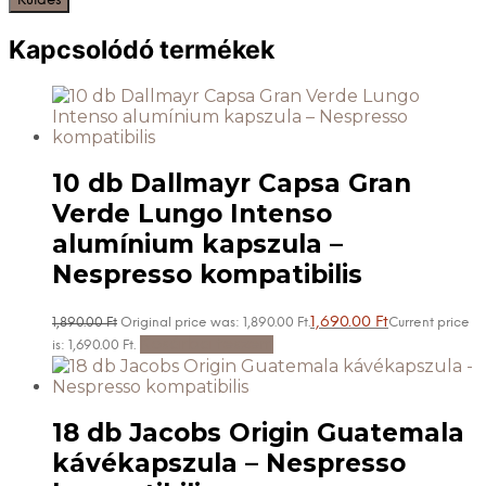
Kapcsolódó termékek
10 db Dallmayr Capsa Gran
Verde Lungo Intenso
alumínium kapszula –
Nespresso kompatibilis
1,690.00
Ft
1,890.00
Ft
Original price was: 1,890.00 Ft.
Current price
Kosárba teszem
is: 1,690.00 Ft.
18 db Jacobs Origin Guatemala
kávékapszula – Nespresso