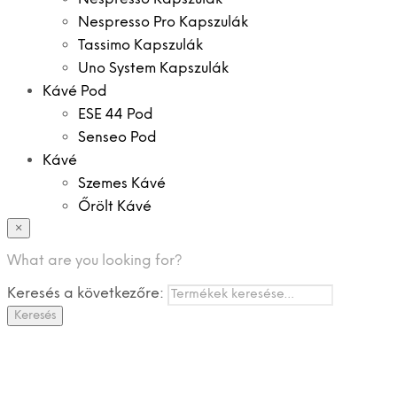
Nespresso Pro Kapszulák
Tassimo Kapszulák
Uno System Kapszulák
Kávé Pod
ESE 44 Pod
Senseo Pod
Kávé
Szemes Kávé
Őrölt Kávé
×
Specialitások
Instant Kávé
What are you looking for?
Instant Italok
Keresés a következőre:
Zacskó Tea
Keresés
Tartozékok
Ajánlatok