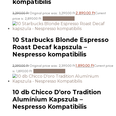
kompatibilis
2,890.00
Ft
3,290.00
Ft
Original price was: 3,290.00 Ft.
Current
Kosárba teszem
price is: 2,890.00 Ft.
10 Starbucks Blonde Espresso
Roast Decaf kapszula –
Nespresso kompatibilis
1,890.00
Ft
2,390.00
Ft
Original price was: 2,390.00 Ft.
Current price
Kosárba teszem
is: 1,890.00 Ft.
10 db Chicco D’oro Tradition
Alumínium Kapszula –
Nespresso Kompatibilis