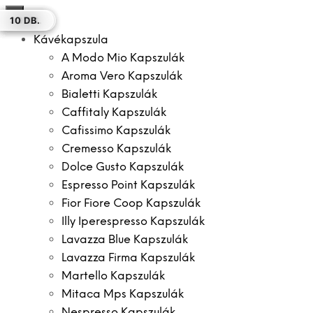
×
50 DB.
10 DB.
18 DB.
10 DB.
10 DB.
30 DB.
10 DB.
Kávékapszula
A Modo Mio Kapszulák
Aroma Vero Kapszulák
Bialetti Kapszulák
Caffitaly Kapszulák
Cafissimo Kapszulák
Cremesso Kapszulák
Dolce Gusto Kapszulák
Espresso Point Kapszulák
Fior Fiore Coop Kapszulák
Illy Iperespresso Kapszulák
Lavazza Blue Kapszulák
Lavazza Firma Kapszulák
Martello Kapszulák
Mitaca Mps Kapszulák
Nespresso Kapszulák