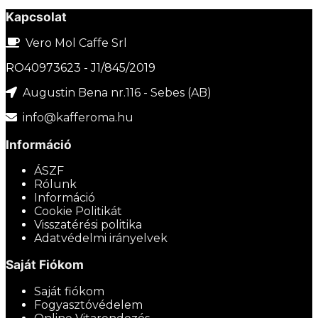
Kapcsolat
Vero Mol Caffe Srl
RO40973623 - J1/845/2019
Augustin Bena nr.116 - Sebes (AB)
info@kafferoma.hu
Információ
ÁSZF
Rólunk
Információ
Cookie Politikát
Visszatérési politika
Adatvédelmi irányelvek
Saját Fiókom
Saját fiókom
Fogyasztóvédelem