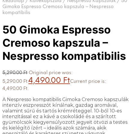
Kezdőlap
/
Kávékapszula
/
Nespresso Kapszulák
/
50
Gimoka Espresso Cremoso kapszula – Nespresso
kompatibilis
50 Gimoka Espresso
Cremoso kapszula –
Nespresso kompatibilis
5,290.00
Ft
Original price was:
4,490.00
Ft
5,290.00 Ft.
Current price is:
4,490.00 Ft.
A Nespresso kompatibilis Gimoka Cremoso kapszulák
intenzív eszpresszót kínálnak, gazdag aromával,
valamint sűrű és tartós krémréteggel. 10-ből 10-es
intenzitással ez a kávé a csokoládé és a szárított
gyümölcsök kiegyensúlyozott jegyeit ötvözi a testes
és kielégítő ízért – ideális azok számára, akik
energizáló és karakteres szünetre vágynak.