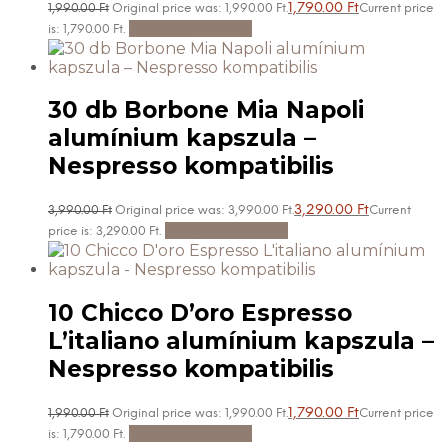
1,790.00
Ft
1,990.00
Ft
Original price was: 1,990.00 Ft.
Current price
Kosárba teszem
is: 1,790.00 Ft.
30 db Borbone Mia Napoli
alumínium kapszula –
Nespresso kompatibilis
3,290.00
Ft
3,990.00
Ft
Original price was: 3,990.00 Ft.
Current
Kosárba teszem
price is: 3,290.00 Ft.
10 Chicco D’oro Espresso
L’italiano alumínium kapszula –
Nespresso kompatibilis
1,790.00
Ft
1,990.00
Ft
Original price was: 1,990.00 Ft.
Current price
Kosárba teszem
is: 1,790.00 Ft.