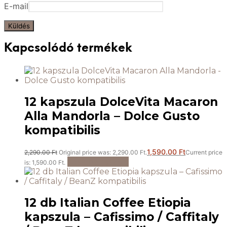
E-mail
Kapcsolódó termékek
12 kapszula DolceVita Macaron
Alla Mandorla – Dolce Gusto
kompatibilis
1,590.00
Ft
2,290.00
Ft
Original price was: 2,290.00 Ft.
Current price
Kosárba teszem
is: 1,590.00 Ft.
12 db Italian Coffee Etiopia
kapszula – Cafissimo / Caffitaly