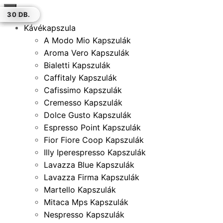
×
50 DB.
12 DB.
12 DB.
50 DB.
30 DB.
12 DB.
30 DB.
Kávékapszula
A Modo Mio Kapszulák
Aroma Vero Kapszulák
Bialetti Kapszulák
Caffitaly Kapszulák
Cafissimo Kapszulák
Cremesso Kapszulák
Dolce Gusto Kapszulák
Espresso Point Kapszulák
Fior Fiore Coop Kapszulák
Illy Iperespresso Kapszulák
Lavazza Blue Kapszulák
Lavazza Firma Kapszulák
Martello Kapszulák
Mitaca Mps Kapszulák
Nespresso Kapszulák