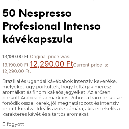
50 Nespresso
Profesional Intenso
kávékapszula
13,190.00
Ft
Original price was:
12,290.00
Ft
13,190.00 Ft.
Current price is:
12,290.00 Ft.
Brazíliai és ugandai kávébabok intenzív keveréke,
melyeket úgy pörköltek, hogy feltárják merész
aromáikat és finom kakaós jegyeiket. Az erősen
pörkölt Arabica és a markáns Robusta harmonikusan
fonódik össze, kerek, jól meghatározott és intenzív
profilt kínálva. Ideális azok számára, akik értékelik a
karakteres kávét és a tartós aromákat.
Elfogyott