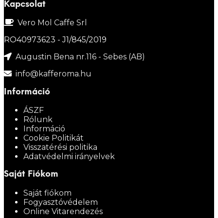
Kapcsolat
Vero Mol Caffe Srl
RO40973623 - J1/845/2019
Augustin Bena nr.116 - Sebes (AB)
info@kafferoma.hu
Információ
ÁSZF
Rólunk
Információ
Cookie Politikát
Visszatérési politika
Adatvédelmi irányelvek
Saját Fiókom
Saját fiókom
Fogyasztóvédelem
Online Vitarendezés