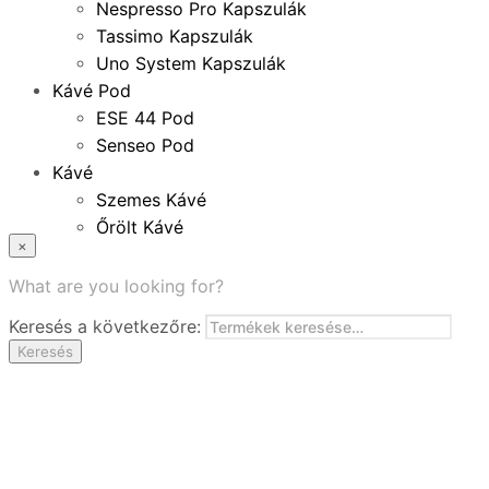
Nespresso Pro Kapszulák
Tassimo Kapszulák
Uno System Kapszulák
Kávé Pod
ESE 44 Pod
Senseo Pod
Kávé
Szemes Kávé
Őrölt Kávé
×
Specialitások
Instant Kávé
What are you looking for?
Instant Italok
Keresés a következőre:
Zacskó Tea
Keresés
Tartozékok
Ajánlatok