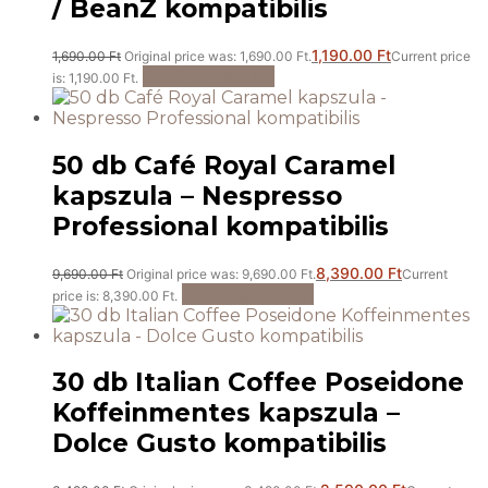
/ BeanZ kompatibilis
1,190.00
Ft
1,690.00
Ft
Original price was: 1,690.00 Ft.
Current price
Kosárba teszem
is: 1,190.00 Ft.
50 db Café Royal Caramel
kapszula – Nespresso
Professional kompatibilis
8,390.00
Ft
9,690.00
Ft
Original price was: 9,690.00 Ft.
Current
Kosárba teszem
price is: 8,390.00 Ft.
30 db Italian Coffee Poseidone
Koffeinmentes kapszula –
Dolce Gusto kompatibilis