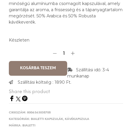
minőségű alumíniumba csomagolt kapszulával, amely
garantálja az aroma, a frissesség és a tápanyagtartalom
megőrzését. 50% Arabica és 50% Robusta
kávékeverék.
Készleten
KOSÁRBA TESZEM
Szállítási idő: 3-4
munkanap
Szállítási költség : 1890 Ft.
Share this product
CIKKSZÁM:
8006363035705
KATEGÓRIÁK:
BIALETTI KAPSZULÁK
,
KÁVÉKAPSZULA
MÁRKA:
BIALETTI