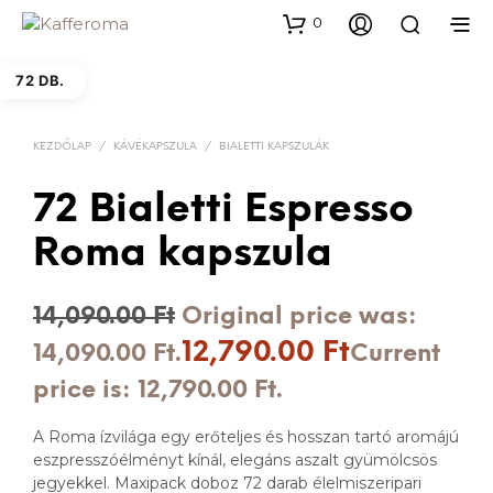
0
72 DB.
KEZDŐLAP
/
KÁVÉKAPSZULA
/
BIALETTI KAPSZULÁK
72 Bialetti Espresso
Roma kapszula
14,090.00
Ft
Original price was:
12,790.00
Ft
14,090.00 Ft.
Current
price is: 12,790.00 Ft.
A Roma ízvilága egy erőteljes és hosszan tartó aromájú
eszpresszóélményt kínál, elegáns aszalt gyümölcsös
jegyekkel. Maxipack doboz 72 darab élelmiszeripari