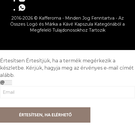
2016-2026 © Kafferoma - Minden Jog Fenntartva - Az
Összes Logó és Márka a Kávé Kapszula Kategóriából a
Megfelelő Tulajdonosokhoz Tartozik
Értesítsen
Értesítjük, ha a termék megérkezik a
készletbe. Kérjük, hagyja meg az érvényes e-mail címét
alább.
ÉRTESÍTSEN, HA ELÉRHETŐ