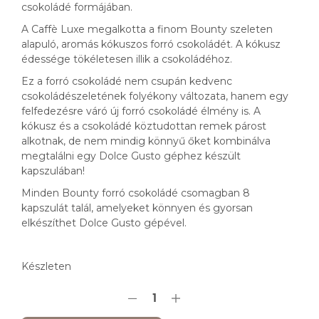
csokoládé formájában.
A Caffè Luxe megalkotta a finom Bounty szeleten
alapuló, aromás kókuszos forró csokoládét. A kókusz
édessége tökéletesen illik a csokoládéhoz.
Ez a forró csokoládé nem csupán kedvenc
csokoládészeletének folyékony változata, hanem egy
felfedezésre váró új forró csokoládé élmény is. A
kókusz és a csokoládé köztudottan remek párost
alkotnak, de nem mindig könnyű őket kombinálva
megtalálni egy Dolce Gusto géphez készült
kapszulában!
Minden Bounty forró csokoládé csomagban 8
kapszulát talál, amelyeket könnyen és gyorsan
elkészíthet Dolce Gusto gépével.
Készleten