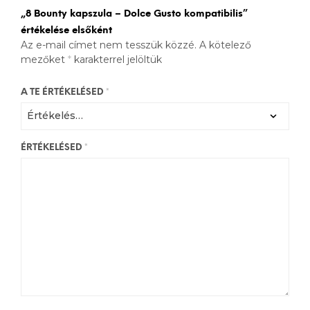
„8 Bounty kapszula – Dolce Gusto kompatibilis”
értékelése elsőként
Az e-mail címet nem tesszük közzé.
A kötelező
mezőket
*
karakterrel jelöltük
A TE ÉRTÉKELÉSED
*
ÉRTÉKELÉSED
*