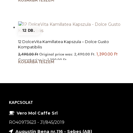
KOSÁRBA TESZEM
12 DB.
12 DolceVita Kamillatea Kapszula – Dolce Gusto
Kompatibilis
1,390.00
Ft
2,490.00
Ft
Original price was: 2,490.00 Ft.
Current price is: 1,390.00 Ft.
KOSÁRBA TESZEM
KAPCSOLAT
Vero Mol Caffe Srl
RO40973623 - J1/845/2019
Augustin Bena nr.116 - Sebes (AB)