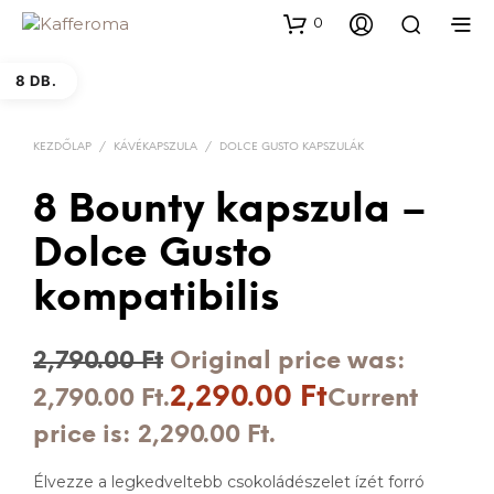
0
8 DB.
KEZDŐLAP
/
KÁVÉKAPSZULA
/
DOLCE GUSTO KAPSZULÁK
8 Bounty kapszula –
Dolce Gusto
kompatibilis
2,790.00
Ft
Original price was:
2,290.00
Ft
2,790.00 Ft.
Current
price is: 2,290.00 Ft.
Élvezze a legkedveltebb csokoládészelet ízét forró