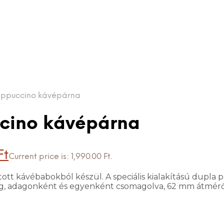
appuccino kávépárna
cino kávépárna
Ft
Current price is: 1,990.00 Ft.
ott kávébabokból készül. A speciális kialakítású dupla
ag, adagonként és egyenként csomagolva, 62 mm átmérő