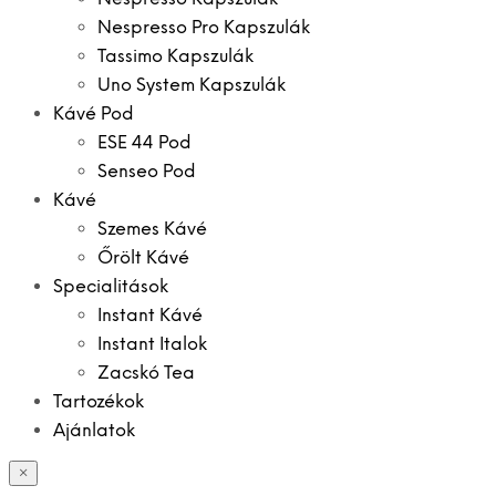
Nespresso Pro Kapszulák
Tassimo Kapszulák
Uno System Kapszulák
Kávé Pod
ESE 44 Pod
Senseo Pod
Kávé
Szemes Kávé
Őrölt Kávé
Specialitások
Instant Kávé
Instant Italok
Zacskó Tea
Tartozékok
Ajánlatok
×