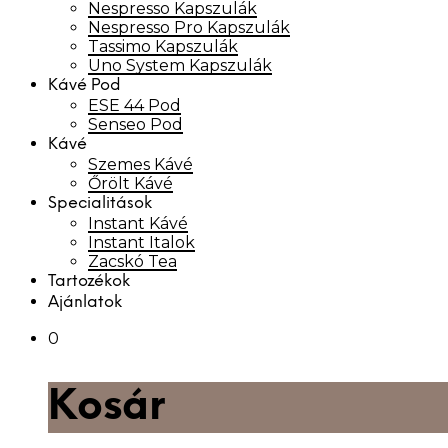
Nespresso Kapszulák
Nespresso Pro Kapszulák
Tassimo Kapszulák
Uno System Kapszulák
Kávé Pod
ESE 44 Pod
Senseo Pod
Kávé
Szemes Kávé
Őrölt Kávé
Specialitások
Instant Kávé
Instant Italok
Zacskó Tea
Tartozékok
Ajánlatok
0
Kosár