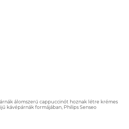
 párnák álomszerű cappuccinót hoznak létre krémes
jű kávépárnák formájában, Philips Senseo