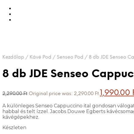
Kezdőlap
/
Kávé Pod
/
Senseo Pod
/
8 db JDE Senseo C
8 db JDE Senseo Cappuc
1,990.00
2,290.00
Ft
Original price was: 2,290.00 Ft.
A különleges Senseo Cappuccino ital gondosan válogat
habbal és telt ízzel. Jacobs Douwe Egberts kávécsom
kávégépekhez.
Készleten