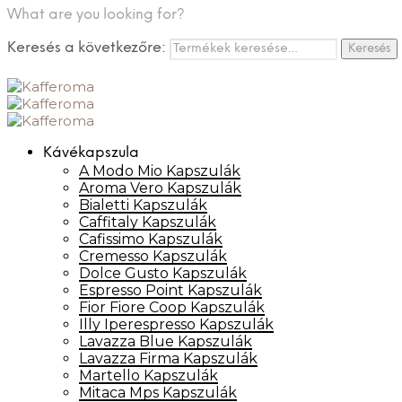
What are you looking for?
Keresés a következőre:
Keresés
Kávékapszula
A Modo Mio Kapszulák
Aroma Vero Kapszulák
Bialetti Kapszulák
Caffitaly Kapszulák
Cafissimo Kapszulák
Cremesso Kapszulák
Dolce Gusto Kapszulák
Espresso Point Kapszulák
Fior Fiore Coop Kapszulák
Illy Iperespresso Kapszulák
Lavazza Blue Kapszulák
Lavazza Firma Kapszulák
Martello Kapszulák
Mitaca Mps Kapszulák