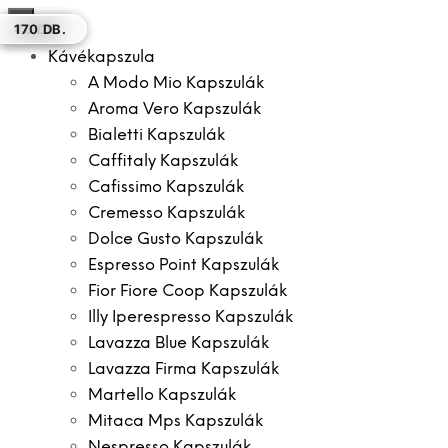
×
8 DB.
50 DB.
100 DB.
100 DB.
100 DB.
40 DB.
170 DB.
Kávékapszula
A Modo Mio Kapszulák
Aroma Vero Kapszulák
Bialetti Kapszulák
Caffitaly Kapszulák
Cafissimo Kapszulák
Cremesso Kapszulák
Dolce Gusto Kapszulák
Espresso Point Kapszulák
Fior Fiore Coop Kapszulák
Illy Iperespresso Kapszulák
Lavazza Blue Kapszulák
Lavazza Firma Kapszulák
Martello Kapszulák
Mitaca Mps Kapszulák
Nespresso Kapszulák