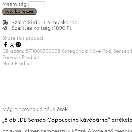
Mennyiség
Kosárba teszem
Szállítási idő: 3-4 munkanap
Szállítási költség : 1890 Ft.
Share this product
Cikkszám:
8711000300008
Kategóriák:
Kávé Pod
,
Senseo 
Previous Product
Next Product
Még nincsenek értékelések.
„8 db JDE Senseo Cappuccino kávépárna” értékelé
Az e-mail címet nem tesszük közzé.
A kötelező mezők