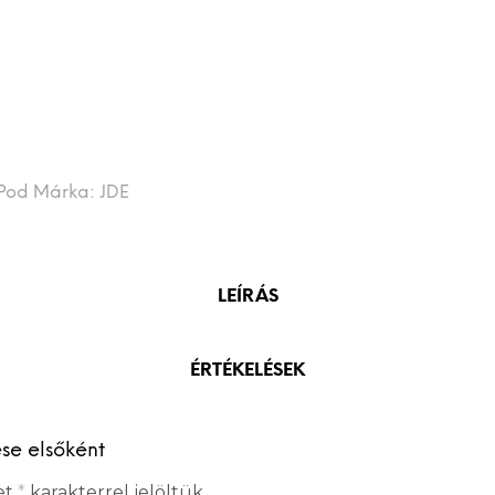
Pod
Márka:
JDE
LEÍRÁS
ÉRTÉKELÉSEK
se elsőként
et
*
karakterrel jelöltük