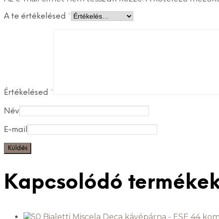
A te értékelésed
*
Értékelésed
*
Név
E-mail
Kapcsolódó terméke