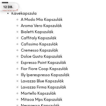
×
8 DB.
50 DB.
30 DB.
12 DB.
16 DB.
12 DB.
12 DB.
ELFOGYOTT
Kávékapszula
A Modo Mio Kapszulák
Aroma Vero Kapszulák
Bialetti Kapszulák
Caffitaly Kapszulák
Cafissimo Kapszulák
Cremesso Kapszulák
Dolce Gusto Kapszulák
Espresso Point Kapszulák
Fior Fiore Coop Kapszulák
Illy Iperespresso Kapszulák
Lavazza Blue Kapszulák
Lavazza Firma Kapszulák
Martello Kapszulák
Mitaca Mps Kapszulák
Nespresso Kapszulák