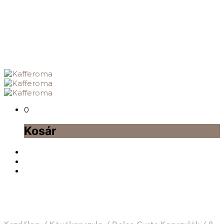
0
Kosár