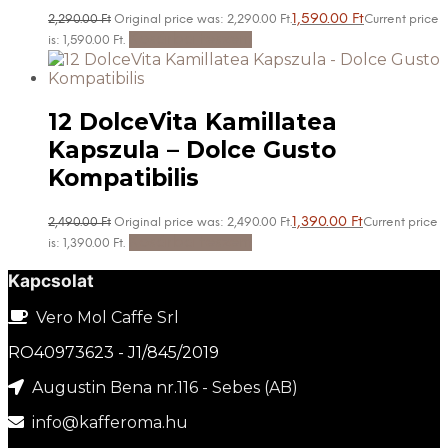
1,590.00
Ft
2,290.00
Ft
Original price was: 2,290.00 Ft.
Current price
Kosárba teszem
is: 1,590.00 Ft.
12 DolceVita Kamillatea
Kapszula – Dolce Gusto
Kompatibilis
1,390.00
Ft
2,490.00
Ft
Original price was: 2,490.00 Ft.
Current price
Kosárba teszem
is: 1,390.00 Ft.
Kapcsolat
Vero Mol Caffe Srl
RO40973623 - J1/845/2019
Augustin Bena nr.116 - Sebes (AB)
info@kafferoma.hu