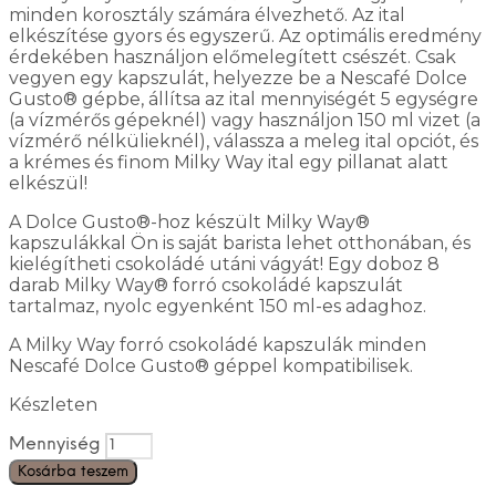
minden korosztály számára élvezhető. Az ital
elkészítése gyors és egyszerű. Az optimális eredmény
érdekében használjon előmelegített csészét. Csak
vegyen egy kapszulát, helyezze be a Nescafé Dolce
Gusto® gépbe, állítsa az ital mennyiségét 5 egységre
(a vízmérős gépeknél) vagy használjon 150 ml vizet (a
vízmérő nélkülieknél), válassza a meleg ital opciót, és
a krémes és finom Milky Way ital egy pillanat alatt
elkészül!
A Dolce Gusto®-hoz készült Milky Way®
kapszulákkal Ön is saját barista lehet otthonában, és
kielégítheti csokoládé utáni vágyát! Egy doboz 8
darab Milky Way® forró csokoládé kapszulát
tartalmaz, nyolc egyenként 150 ml-es adaghoz.
A Milky Way forró csokoládé kapszulák minden
Nescafé Dolce Gusto® géppel kompatibilisek.
Készleten
Mennyiség
Kosárba teszem