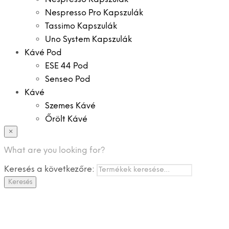
Nespresso Pro Kapszulák
Tassimo Kapszulák
Uno System Kapszulák
Kávé Pod
ESE 44 Pod
Senseo Pod
Kávé
Szemes Kávé
Őrölt Kávé
×
Specialitások
Instant Kávé
What are you looking for?
Instant Italok
Keresés a következőre:
Zacskó Tea
Keresés
Tartozékok
Ajánlatok