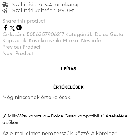
Szállítási idő: 3-4 munkanap
Szállítási költség : 1890 Ft.
Share this product
Cikkszám:
5056357906217
Kategóriák:
Dolce Gusto
Kapszulák
,
Kávékapszula
Márka:
Nescafe
Previous Product
Next Product
LEÍRÁS
ÉRTÉKELÉSEK
Még nincsenek értékelések.
„8 MilkyWay kapszula – Dolce Gusto kompatibilis” értékelése
elsőként
Az e-mail címet nem tesszük közzé.
A kötelező