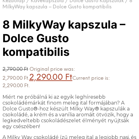
Kezdőlap
/
Kávékapszula
/
Dolce Gusto Kapszulák
/
8
MilkyWay kapszula – Dolce Gusto kompatibilis
8 MilkyWay kapszula –
Dolce Gusto
kompatibilis
2,790.00
Ft
Original price was:
2,290.00
Ft
2,790.00 Ft.
Current price is:
2,290.00 Ft.
Miért ne próbálná ki az egyik leghíresebb
csokoládémárkát finom meleg ital formájában? A
Dolce Gusto®-hoz készült Milky Way® kapszulák a
csokoládé, a krém és a vanília aromáit ötvözik, hogy a
legkedveltebb csokoládészelet élményét nyújtsák
egy csészében!
A Milky Way csokoládé ízű meleg ital a legjobb nasi, és