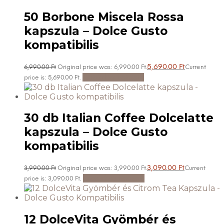
50 Borbone Miscela Rossa
kapszula – Dolce Gusto
kompatibilis
5,690.00
Ft
6,990.00
Ft
Original price was: 6,990.00 Ft.
Current
Kosárba teszem
price is: 5,690.00 Ft.
30 db Italian Coffee Dolcelatte
kapszula – Dolce Gusto
kompatibilis
3,090.00
Ft
3,990.00
Ft
Original price was: 3,990.00 Ft.
Current
Kosárba teszem
price is: 3,090.00 Ft.
12 DolceVita Gyömbér és