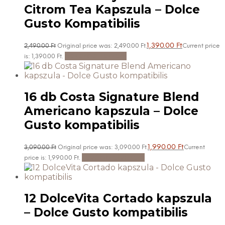
Citrom Tea Kapszula – Dolce
Gusto Kompatibilis
1,390.00
Ft
2,490.00
Ft
Original price was: 2,490.00 Ft.
Current price
Kosárba teszem
is: 1,390.00 Ft.
16 db Costa Signature Blend
Americano kapszula – Dolce
Gusto kompatibilis
1,990.00
Ft
3,090.00
Ft
Original price was: 3,090.00 Ft.
Current
Tovább olvasom
price is: 1,990.00 Ft.
12 DolceVita Cortado kapszula
– Dolce Gusto kompatibilis