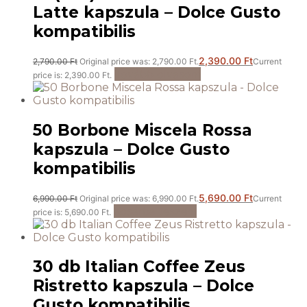
Latte kapszula – Dolce Gusto
kompatibilis
2,390.00
Ft
2,790.00
Ft
Original price was: 2,790.00 Ft.
Current
Tovább olvasom
price is: 2,390.00 Ft.
50 Borbone Miscela Rossa
kapszula – Dolce Gusto
kompatibilis
5,690.00
Ft
6,990.00
Ft
Original price was: 6,990.00 Ft.
Current
Kosárba teszem
price is: 5,690.00 Ft.
30 db Italian Coffee Zeus
Ristretto kapszula – Dolce
Gusto kompatibilis