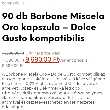
kompatibilis
90 db Borbone Miscela
Oro kapszula – Dolce
Gusto kompatibilis
11,390.00
Ft
Original price was:
9,690.00
Ft
11,390.00 Ft.
Current price is:
9,690.00 Ft.
A Borbone Miscela Oro – Dolce Gusto kompatibilis az
olasz elegancia tökéletes kifejezése a kávé világában.
Ez a finom, 100% Arabica szemekből álló keverék,
amelyet Közép- és Dél-Amerika legjobb
ültetvényeiről gondosan válogattak össze, selymes,
illatos és harmonikus eszpresszót kínál, tartós
aromával és összetéveszthetetlen természetes
édességgel.