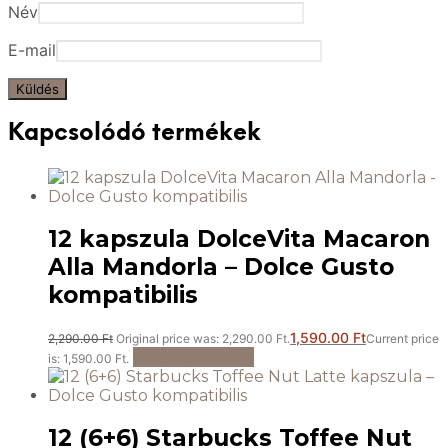
Név
E-mail
Kapcsolódó termékek
12 kapszula DolceVita Macaron
Alla Mandorla – Dolce Gusto
kompatibilis
1,590.00
Ft
2,290.00
Ft
Original price was: 2,290.00 Ft.
Current price
Kosárba teszem
is: 1,590.00 Ft.
12 (6+6) Starbucks Toffee Nut