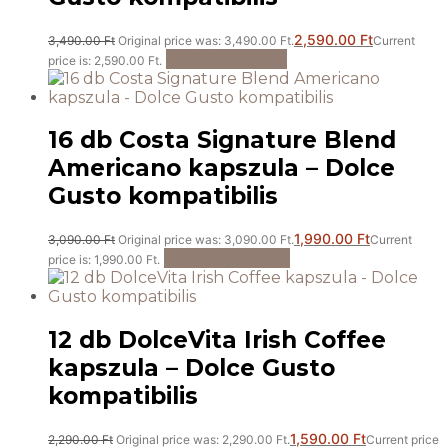
2,590.00
Ft
3,490.00
Ft
Original price was: 3,490.00 Ft.
Current
Kosárba teszem
price is: 2,590.00 Ft.
16 db Costa Signature Blend
Americano kapszula – Dolce
Gusto kompatibilis
1,990.00
Ft
3,090.00
Ft
Original price was: 3,090.00 Ft.
Current
Tovább olvasom
price is: 1,990.00 Ft.
12 db DolceVita Irish Coffee
kapszula – Dolce Gusto
kompatibilis
1,590.00
Ft
2,290.00
Ft
Original price was: 2,290.00 Ft.
Current price