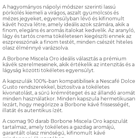
A hagyományos nápolyi módszer szerinti lassú
pörkölés kiemeli a virágos, aszalt gyümölcsös és
mézes jegyeket, egyensúlyban lévő és kifinomult
kávét hozva létre, amely ideális azok számára, akik a
finom, elegáns és aromás italokat kedvelik. Az aranyló,
lágy és tartós crema tökéletesen kiegészíti ennek az
eszpresszónak a finom testét, minden csészét hiteles
olasz élménnyé varázsolva.
A Borbone Miscela Oro ideális választás a prémium
kávék szerelmeseinek, akik értékelik az intenzitás és a
lágyság közötti tökéletes egyensúlyt.
A kapszulák 100%-ban kompatibilisek a Nescafé Dolce
Gusto rendszerekkel, biztosítva a tökéletes
kivonatolást, a sűrű krémréteget és az állandó aromát
minden használatkor. Minden kapszula hermetikusan
lezárt, hogy megőrizze a Borbone kávé frissességét,
illatát és autentikus ízét.
A csomag 90 darab Borbone Miscela Oro kapszulát
tartalmaz, amely tökéletes a gazdag aromájú,
garantált olasz minőségű, kifinomult kávé