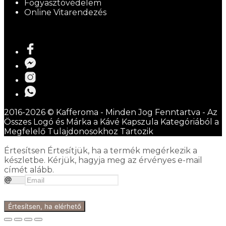
Fogyasztóvédelem
Online Vitarendezés
2016-2026 © Kafferoma - Minden Jog Fenntartva - Az
Összes Logó és Márka a Kávé Kapszula Kategóriából a
Megfelelő Tulajdonosokhoz Tartozik
Értesítsen
Értesítjük, ha a termék megérkezik a
készletbe. Kérjük, hagyja meg az érvényes e-mail
címét alább.
Értesítsen, ha elérhető