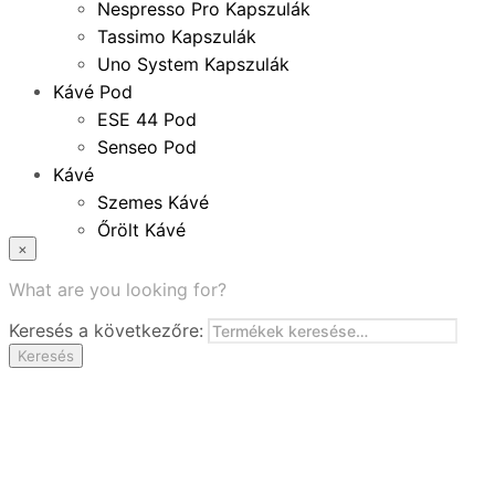
Nespresso Pro Kapszulák
Tassimo Kapszulák
Uno System Kapszulák
Kávé Pod
ESE 44 Pod
Senseo Pod
Kávé
Szemes Kávé
Őrölt Kávé
×
Specialitások
Instant Kávé
What are you looking for?
Instant Italok
Keresés a következőre:
Zacskó Tea
Keresés
Tartozékok
Ajánlatok