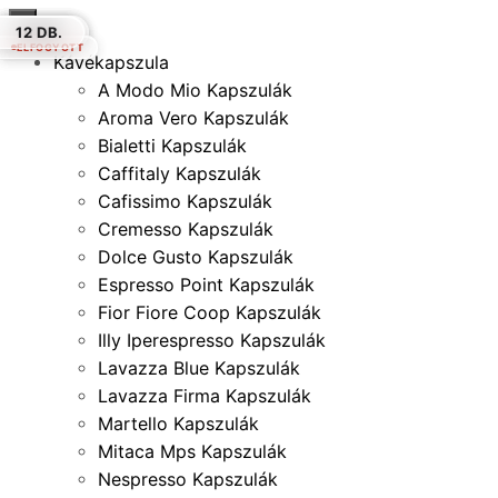
×
90 DB.
12 DB.
12 DB.
50 DB.
30 DB.
16 DB.
12 DB.
ELFOGYOTT
ELFOGYOTT
Kávékapszula
A Modo Mio Kapszulák
Aroma Vero Kapszulák
Bialetti Kapszulák
Caffitaly Kapszulák
Cafissimo Kapszulák
Cremesso Kapszulák
Dolce Gusto Kapszulák
Espresso Point Kapszulák
Fior Fiore Coop Kapszulák
Illy Iperespresso Kapszulák
Lavazza Blue Kapszulák
Lavazza Firma Kapszulák
Martello Kapszulák
Mitaca Mps Kapszulák
Nespresso Kapszulák