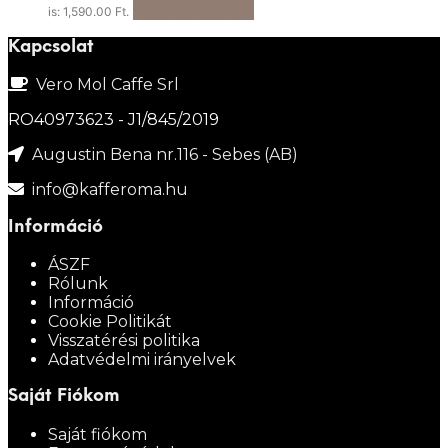
Kosárba teszem
is: 1,590.00 Ft.
Kapcsolat
Vero Mol Caffe Srl
RO40973623 - J1/845/2019
Augustin Bena nr.116 - Sebes (AB)
info@kafferoma.hu
Információ
ÁSZF
Rólunk
Információ
Cookie Politikát
Visszatérési politika
Adatvédelmi irányelvek
Saját Fiókom
Saját fiókom