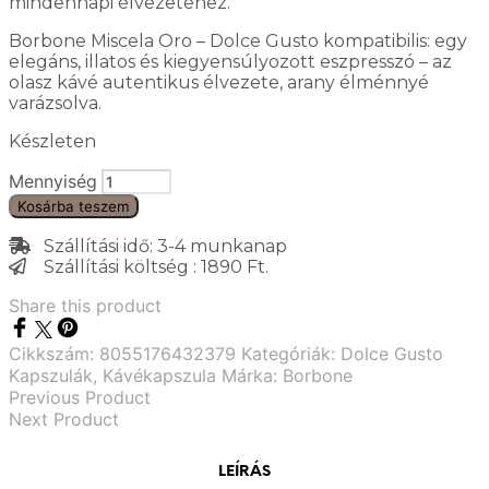
mindennapi élvezetéhez.
Borbone Miscela Oro – Dolce Gusto kompatibilis: egy
elegáns, illatos és kiegyensúlyozott eszpresszó – az
olasz kávé autentikus élvezete, arany élménnyé
varázsolva.
Készleten
Mennyiség
Kosárba teszem
Szállítási idő: 3-4 munkanap
Szállítási költség : 1890 Ft.
Share this product
Cikkszám:
8055176432379
Kategóriák:
Dolce Gusto
Kapszulák
,
Kávékapszula
Márka:
Borbone
Previous Product
Next Product
LEÍRÁS