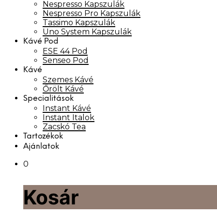
Nespresso Kapszulák
Nespresso Pro Kapszulák
Tassimo Kapszulák
Uno System Kapszulák
Kávé Pod
ESE 44 Pod
Senseo Pod
Kávé
Szemes Kávé
Őrölt Kávé
Specialitások
Instant Kávé
Instant Italok
Zacskó Tea
Tartozékok
Ajánlatok
0
Kosár