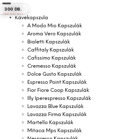
×
200 GR
12 DB.
60 DB.
1000 DB.
200 DB.
300 DB.
ELFOGYOTT
Kávékapszula
A Modo Mio Kapszulák
Aroma Vero Kapszulák
Bialetti Kapszulák
Caffitaly Kapszulák
Cafissimo Kapszulák
Cremesso Kapszulák
Dolce Gusto Kapszulák
Espresso Point Kapszulák
Fior Fiore Coop Kapszulák
Illy Iperespresso Kapszulák
Lavazza Blue Kapszulák
Lavazza Firma Kapszulák
Martello Kapszulák
Mitaca Mps Kapszulák
Nespresso Kapszulák