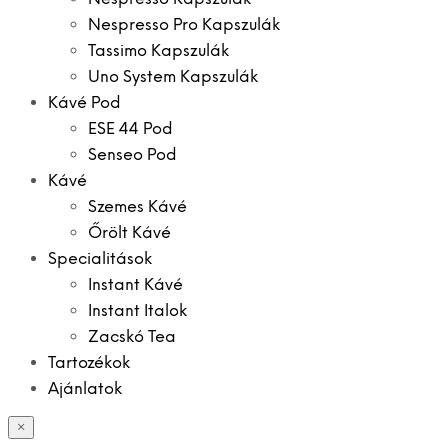
Nespresso Pro Kapszulák
Tassimo Kapszulák
Uno System Kapszulák
Kávé Pod
ESE 44 Pod
Senseo Pod
Kávé
Szemes Kávé
Őrölt Kávé
Specialitások
Instant Kávé
Instant Italok
Zacskó Tea
Tartozékok
Ajánlatok
×