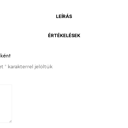
LEÍRÁS
ÉRTÉKELÉSEK
őként
et
*
karakterrel jelöltük