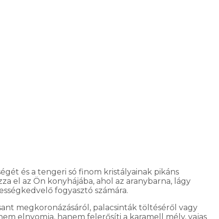
gét és a tengeri só finom kristályainak pikáns
a el az Ön konyhájába, ahol az aranybarna, lágy
édességkedvelő fogyasztó számára.
ssant megkoronázásáról, palacsinták töltéséről vagy
nem elnyomja, hanem felerősíti a karamell mély, vajas