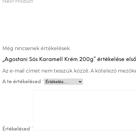
Next Product
Még nincsenek értékelések.
„Agostani Sós Karamell Krém 200g” értékelése els
Az e-mail címet nem tesszük közzé.
A kötelező mezők
A te értékelésed
*
Értékelésed
*