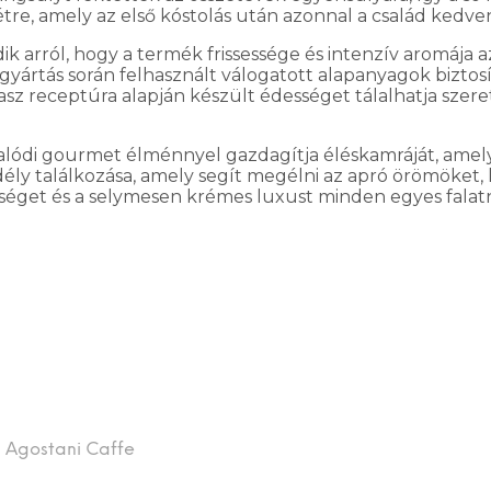
étre, amely az első kóstolás után azonnal a család kedv
k arról, hogy a termék frissessége és intenzív aromája
gyártás során felhasznált válogatott alapanyagok biztosít
z receptúra alapján készült édességet tálalhatja szeret
 valódi gourmet élménnyel gazdagítja éléskamráját, amel
dély találkozása, amely segít megélni az apró örömöket, 
tséget és a selymesen krémes luxust minden egyes falatn
:
Agostani Caffe