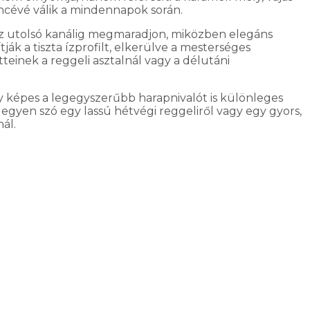
encévé válik a mindennapok során.
 az utolsó kanálig megmaradjon, miközben elegáns
ják a tiszta ízprofilt, elkerülve a mesterséges
teinek a reggeli asztalnál vagy a délutáni
y képes a legegyszerűbb harapnivalót is különleges
legyen szó egy lassú hétvégi reggeliről vagy egy gyors,
ál.