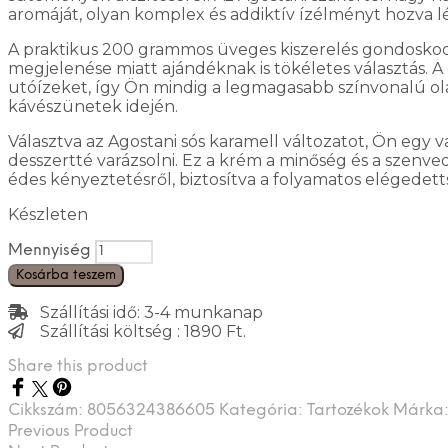
aromáját, olyan komplex és addiktív ízélményt hozva l
A praktikus 200 grammos üveges kiszerelés gondoskodi
megjelenése miatt ajándéknak is tökéletes választás. A 
utóízeket, így Ön mindig a legmagasabb színvonalú olas
kávészünetek idején.
Választva az Agostani sós karamell változatot, Ön egy
desszertté varázsolni. Ez a krém a minőség és a szenve
édes kényeztetésről, biztosítva a folyamatos elégedet
Készleten
Mennyiség
Kosárba teszem
Szállítási idő: 3-4 munkanap
Szállítási költség : 1890 Ft.
Share this product
Cikkszám:
8056324386605
Kategória:
Tartozékok
Márka
Previous Product