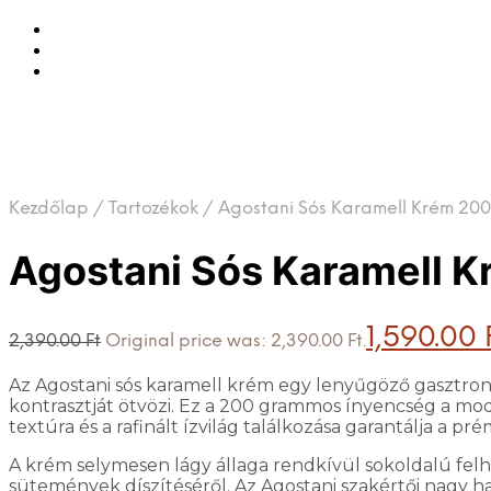
Kezdőlap
/
Tartozékok
/
Agostani Sós Karamell Krém 20
Agostani Sós Karamell 
1,590.00
2,390.00
Ft
Original price was: 2,390.00 Ft.
Az Agostani sós karamell krém egy lenyűgöző gasztronóm
kontrasztját ötvözi. Ez a 200 grammos ínyencség a mod
textúra és a rafinált ízvilág találkozása garantálja 
A krém selymesen lágy állaga rendkívül sokoldalú felha
sütemények díszítéséről. Az Agostani szakértői nagy ha