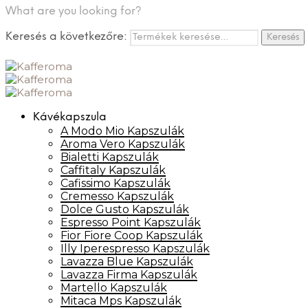
What are you looking for?
Keresés a következőre:
Keresés
Kávékapszula
A Modo Mio Kapszulák
Aroma Vero Kapszulák
Bialetti Kapszulák
Caffitaly Kapszulák
Cafissimo Kapszulák
Cremesso Kapszulák
Dolce Gusto Kapszulák
Espresso Point Kapszulák
Fior Fiore Coop Kapszulák
Illy Iperespresso Kapszulák
Lavazza Blue Kapszulák
Lavazza Firma Kapszulák
Martello Kapszulák
Mitaca Mps Kapszulák