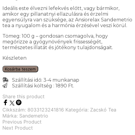
Ideális este élvezni lefekvés előtt, vagy bármikor,
amikor egy pillanatnyi ellazulásra és érzelmi
egyensúlyra van szüksége, az Ansiorelax Sandemetrio
tea a nyugalom és a harmónia érzésével veszi körül.
Tömeg: 100 g – gondosan csomagolva, hogy
megőrizze a gyógynövények frissességét,
természetes illatát és jótékony tulajdonságait.
Készleten
Kosárba teszem
Szállítási idő: 3-4 munkanap
Szállítási költség : 1890 Ft.
Share this product
Cikkszám:
8033123241816
Kategória:
Zacskó Tea
Márka:
Sandemetrio
Previous Product
Next Product