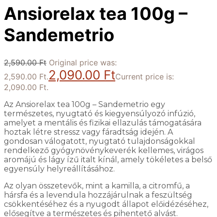
Ansiorelax tea 100g –
Sandemetrio
2,590.00
Ft
Original price was:
2,090.00
Ft
2,590.00 Ft.
Current price is:
2,090.00 Ft.
Az Ansiorelax tea 100g – Sandemetrio egy
természetes, nyugtató és kiegyensúlyozó infúzió,
amelyet a mentális és fizikai ellazulás támogatására
hoztak létre stressz vagy fáradtság idején. A
gondosan válogatott, nyugtató tulajdonságokkal
rendelkező gyógynövénykeverék kellemes, virágos
aromájú és lágy ízű italt kínál, amely tökéletes a belső
egyensúly helyreállításához.
Az olyan összetevők, mint a kamilla, a citromfű, a
hársfa és a levendula hozzájárulnak a feszültség
csökkentéséhez és a nyugodt állapot előidézéséhez,
elősegítve a természetes és pihentető alvást.