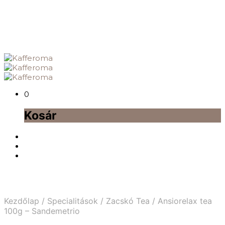
0
Kosár
Kezdőlap
/
Specialitások
/
Zacskó Tea
/
Ansiorelax tea
100g – Sandemetrio