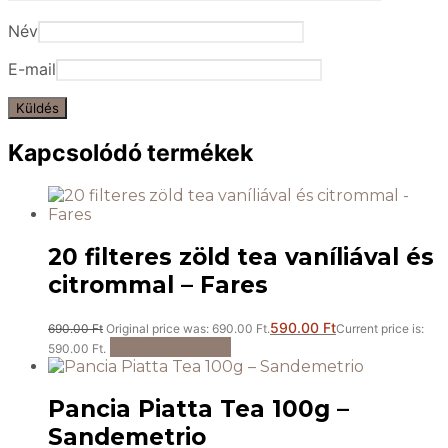
Név
E-mail
Kapcsolódó termékek
20 filteres zöld tea vaníliával és
citrommal – Fares
590.00
Ft
690.00
Ft
Original price was: 690.00 Ft.
Current price is:
Kosárba teszem
590.00 Ft.
Pancia Piatta Tea 100g –
Sandemetrio