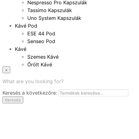
Nespresso Pro Kapszulák
Tassimo Kapszulák
Uno System Kapszulák
Kávé Pod
ESE 44 Pod
Senseo Pod
Kávé
Szemes Kávé
Őrölt Kávé
×
Specialitások
Instant Kávé
What are you looking for?
Instant Italok
Keresés a következőre:
Zacskó Tea
Keresés
Tartozékok
Ajánlatok