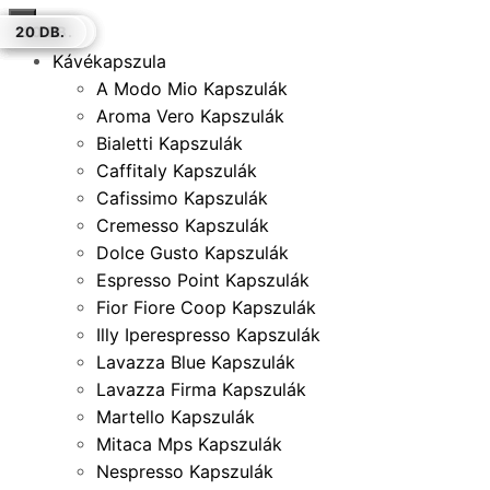
×
100 GR.
20 DB.
100 GR.
20 DB.
100 GR.
120 DB.
20 DB.
Kávékapszula
A Modo Mio Kapszulák
Aroma Vero Kapszulák
Bialetti Kapszulák
Caffitaly Kapszulák
Cafissimo Kapszulák
Cremesso Kapszulák
Dolce Gusto Kapszulák
Espresso Point Kapszulák
Fior Fiore Coop Kapszulák
Illy Iperespresso Kapszulák
Lavazza Blue Kapszulák
Lavazza Firma Kapszulák
Martello Kapszulák
Mitaca Mps Kapszulák
Nespresso Kapszulák