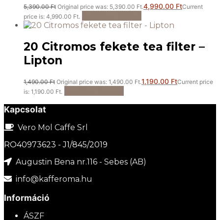
4,990.00
Ft
5,390.00
Ft
Original price was: 5,390.00 Ft.
Current
Kosárba teszem
price is: 4,990.00 Ft.
20 Citromos fekete tea filter –
Lipton
1,190.00
Ft
1,490.00
Ft
Original price was: 1,490.00 Ft.
Current price
Kosárba teszem
is: 1,190.00 Ft.
Kapcsolat
Vero Mol Caffe Srl
RO40973623 - J1/845/2019
Augustin Bena nr.116 - Sebes (AB)
info@kafferoma.hu
Információ
ÁSZF