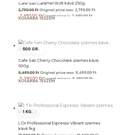
Cafe Sati Caramel őrölt kávé 250g
2,790.00
Ft
Original price was: 2,790.00 Ft.
2,490.00
Ft
Current price is: 2,490.00 Ft.
KOSÁRBA TESZEM
500 GR.
Cafe Sati Cherry Chocolate szemes kávé,
500g
5,690.00
Ft
Original price was: 5,690.00 Ft.
5,290.00
Ft
Current price is: 5,290.00 Ft.
KOSÁRBA TESZEM
1 KG.
L’Or Professional Espresso Vibrant szemes
kávé 1kg