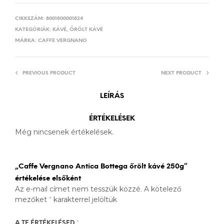
CIKKSZÁM:
8001800001824
KATEGÓRIÁK:
KÁVÉ
,
ŐRÖLT KÁVÉ
MÁRKA:
CAFFE VERGNANO
PREVIOUS PRODUCT
NEXT PRODUCT
LEÍRÁS
ÉRTÉKELÉSEK
Még nincsenek értékelések.
„Caffe Vergnano Antica Bottega őrölt kávé 250g”
értékelése elsőként
Az e-mail címet nem tesszük közzé.
A kötelező
mezőket
*
karakterrel jelöltük
A TE ÉRTÉKELÉSED
*