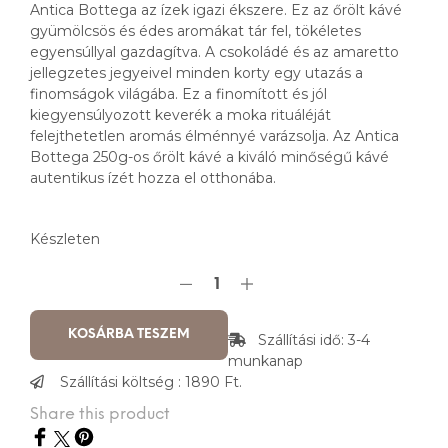
Antica Bottega az ízek igazi ékszere. Ez az őrölt kávé
gyümölcsös és édes aromákat tár fel, tökéletes
egyensúllyal gazdagítva. A csokoládé és az amaretto
jellegzetes jegyeivel minden korty egy utazás a
finomságok világába. Ez a finomított és jól
kiegyensúlyozott keverék a moka rituáléját
felejthetetlen aromás élménnyé varázsolja. Az Antica
Bottega 250g-os őrölt kávé a kiváló minőségű kávé
autentikus ízét hozza el otthonába.
Készleten
KOSÁRBA TESZEM
Szállítási idő: 3-4
munkanap
Szállítási költség : 1890 Ft.
Share this product