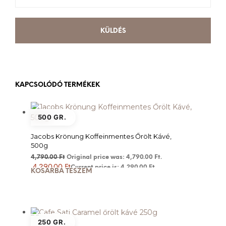
KAPCSOLÓDÓ TERMÉKEK
500 GR.
Jacobs Krönung Koffeinmentes Őrölt Kávé,
500g
4,790.00
Ft
Original price was: 4,790.00 Ft.
4,290.00
Ft
Current price is: 4,290.00 Ft.
KOSÁRBA TESZEM
250 GR.