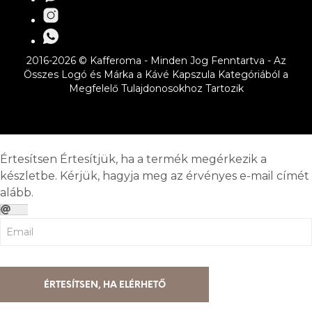
2016-2026 © Kafferoma - Minden Jog Fenntartva - Az
Összes Logó és Márka a Kávé Kapszula Kategóriából a
Megfelelő Tulajdonosokhoz Tartozik
Értesítsen
Értesítjük, ha a termék megérkezik a
készletbe. Kérjük, hagyja meg az érvényes e-mail címét
alább.
ÉRTESÍTSEN, HA ELÉRHETŐ