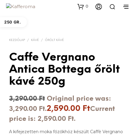
0
250 GR.
KEZDŐLAP
/
KÁVÉ
/
ŐRÖLT KÁVÉ
Caffe Vergnano
Antica Bottega őrölt
kávé 250g
3,290.00
Ft
Original price was:
2,590.00
Ft
3,290.00 Ft.
Current
price is: 2,590.00 Ft.
A kifejezetten moka főzőkhöz készült Caffè Vergnano