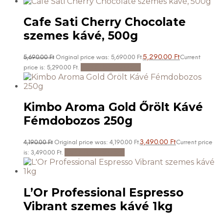
Cafe Sati Cherry Chocolate
szemes kávé, 500g
5,290.00
Ft
5,690.00
Ft
Original price was: 5,690.00 Ft.
Current
Kosárba teszem
price is: 5,290.00 Ft.
Kimbo Aroma Gold Őrölt Kávé
Fémdobozos 250g
3,490.00
Ft
4,190.00
Ft
Original price was: 4,190.00 Ft.
Current price
Kosárba teszem
is: 3,490.00 Ft.
L’Or Professional Espresso
Vibrant szemes kávé 1kg