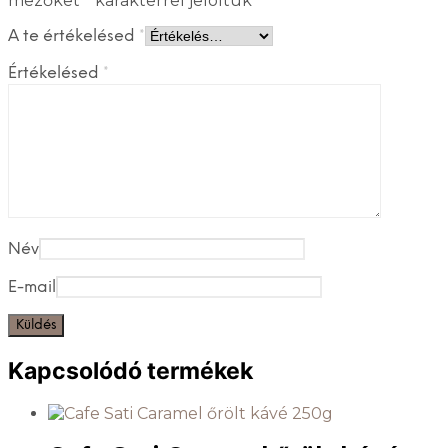
mezőket
*
karakterrel jelöltük
A te értékelésed
*
Értékelésed
*
Név
E-mail
Kapcsolódó termékek