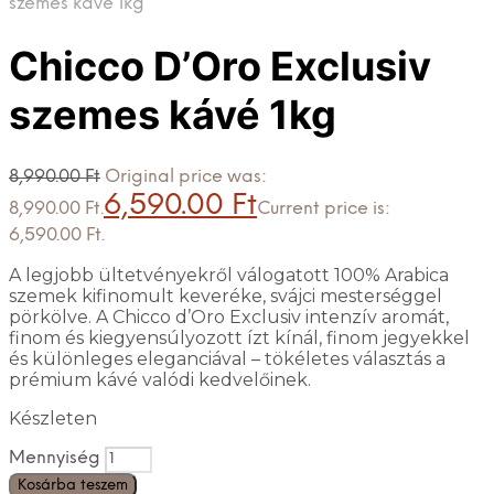
szemes kávé 1kg
Chicco D’Oro Exclusiv
szemes kávé 1kg
8,990.00
Ft
Original price was:
6,590.00
Ft
8,990.00 Ft.
Current price is:
6,590.00 Ft.
A legjobb ültetvényekről válogatott 100% Arabica
szemek kifinomult keveréke, svájci mesterséggel
pörkölve. A Chicco d’Oro Exclusiv intenzív aromát,
finom és kiegyensúlyozott ízt kínál, finom jegyekkel
és különleges eleganciával – tökéletes választás a
prémium kávé valódi kedvelőinek.
Készleten
Mennyiség
Kosárba teszem