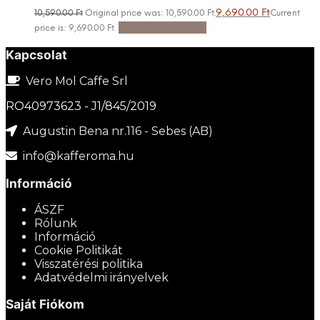
9,690.00
Ft
10,590.00
Ft
Original price was: 10,590.00 Ft.
Current
Kosárba teszem
price is: 9,690.00 Ft.
Kapcsolat
Vero Mol Caffe Srl
RO40973623 - J1/845/2019
Augustin Bena nr.116 - Sebes (AB)
info@kafferoma.hu
Információ
ÁSZF
Rólunk
Információ
Cookie Politikát
Visszatérési politika
Adatvédelmi irányelvek
Saját Fiókom