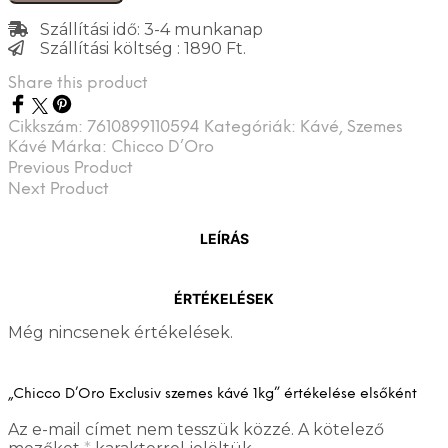
Szállítási idő: 3-4 munkanap
Szállítási költség : 1890 Ft.
Share this product
Cikkszám:
7610899110594
Kategóriák:
Kávé
,
Szemes
Kávé
Márka:
Chicco D’Oro
Previous Product
Next Product
LEÍRÁS
ÉRTÉKELÉSEK
Még nincsenek értékelések.
„Chicco D’Oro Exclusiv szemes kávé 1kg” értékelése elsőként
Az e-mail címet nem tesszük közzé.
A kötelező