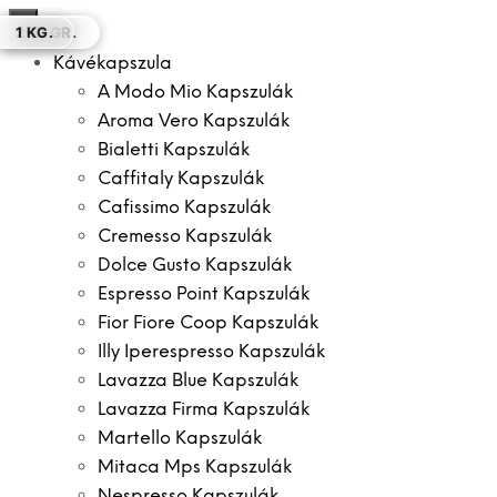
×
1 KG.
250 GR.
1 KG.
500 GR.
500 GR.
250 GR.
1 KG.
Kávékapszula
A Modo Mio Kapszulák
Aroma Vero Kapszulák
Bialetti Kapszulák
Caffitaly Kapszulák
Cafissimo Kapszulák
Cremesso Kapszulák
Dolce Gusto Kapszulák
Espresso Point Kapszulák
Fior Fiore Coop Kapszulák
Illy Iperespresso Kapszulák
Lavazza Blue Kapszulák
Lavazza Firma Kapszulák
Martello Kapszulák
Mitaca Mps Kapszulák
Nespresso Kapszulák