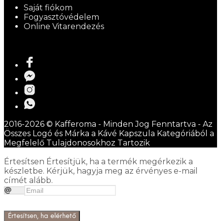
Saját fiókom
Fogyasztóvédelem
Online Vitarendezés
2016-2026 © Kafferoma - Minden Jog Fenntartva - Az
Összes Logó és Márka a Kávé Kapszula Kategóriából a
Megfelelő Tulajdonosokhoz Tartozik
Értesítsen
Értesítjük, ha a termék megérkezik a
készletbe. Kérjük, hagyja meg az érvényes e-mail
címét alább.
Értesítsen, ha elérhető