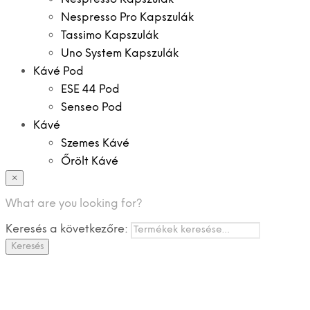
Nespresso Pro Kapszulák
Tassimo Kapszulák
Uno System Kapszulák
Kávé Pod
ESE 44 Pod
Senseo Pod
Kávé
Szemes Kávé
Őrölt Kávé
×
Specialitások
Instant Kávé
What are you looking for?
Instant Italok
Keresés a következőre:
Zacskó Tea
Keresés
Tartozékok
Ajánlatok