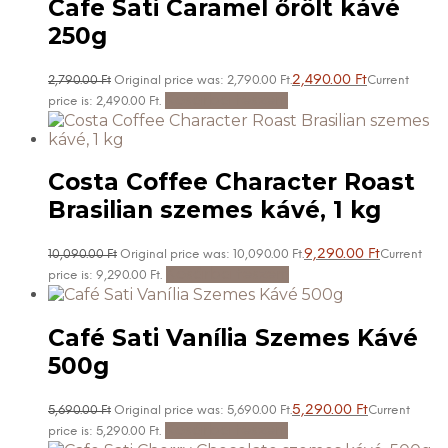
Cafe Sati Caramel őrölt kávé
250g
2,490.00
Ft
2,790.00
Ft
Original price was: 2,790.00 Ft.
Current
Kosárba teszem
price is: 2,490.00 Ft.
Costa Coffee Character Roast
Brasilian szemes kávé, 1 kg
9,290.00
Ft
10,090.00
Ft
Original price was: 10,090.00 Ft.
Current
Kosárba teszem
price is: 9,290.00 Ft.
Café Sati Vanília Szemes Kávé
500g
5,290.00
Ft
5,690.00
Ft
Original price was: 5,690.00 Ft.
Current
Kosárba teszem
price is: 5,290.00 Ft.