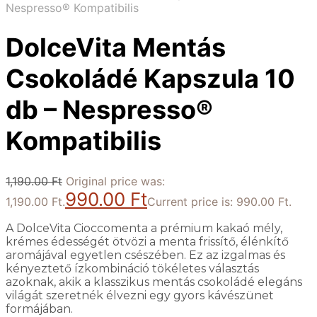
Nespresso® Kompatibilis
DolceVita Mentás
Csokoládé Kapszula 10
db – Nespresso®
Kompatibilis
1,190.00
Ft
Original price was:
990.00
Ft
1,190.00 Ft.
Current price is: 990.00 Ft.
A DolceVita Cioccomenta a prémium kakaó mély,
krémes édességét ötvözi a menta frissítő, élénkítő
aromájával egyetlen csészében. Ez az izgalmas és
kényeztető ízkombináció tökéletes választás
azoknak, akik a klasszikus mentás csokoládé elegáns
világát szeretnék élvezni egy gyors kávészünet
formájában.