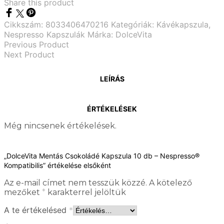
Share this product
Cikkszám:
8033406470216
Kategóriák:
Kávékapszula
,
Nespresso Kapszulák
Márka:
DolceVita
Previous Product
Next Product
LEÍRÁS
ÉRTÉKELÉSEK
Még nincsenek értékelések.
„DolceVita Mentás Csokoládé Kapszula 10 db – Nespresso®
Kompatibilis” értékelése elsőként
Az e-mail címet nem tesszük közzé.
A kötelező
mezőket
*
karakterrel jelöltük
A te értékelésed
*