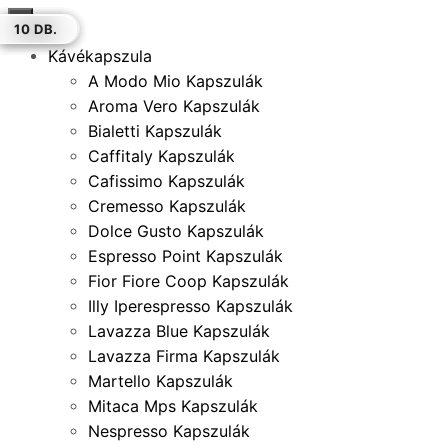
×
10 DB
20 DB.
30 DB.
18 DB.
20 DB.
10 DB.
10 DB.
Kávékapszula
A Modo Mio Kapszulák
Aroma Vero Kapszulák
Bialetti Kapszulák
Caffitaly Kapszulák
Cafissimo Kapszulák
Cremesso Kapszulák
Dolce Gusto Kapszulák
Espresso Point Kapszulák
Fior Fiore Coop Kapszulák
Illy Iperespresso Kapszulák
Lavazza Blue Kapszulák
Lavazza Firma Kapszulák
Martello Kapszulák
Mitaca Mps Kapszulák
Nespresso Kapszulák