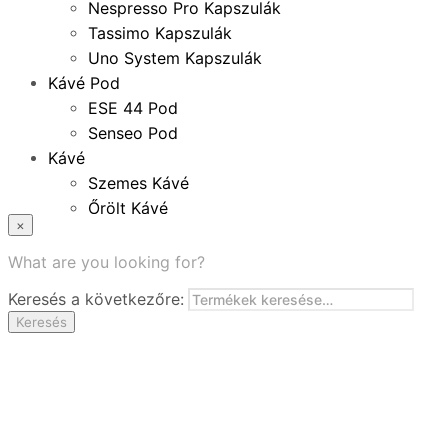
Nespresso Pro Kapszulák
Tassimo Kapszulák
Uno System Kapszulák
Kávé Pod
ESE 44 Pod
Senseo Pod
Kávé
Szemes Kávé
Őrölt Kávé
×
Specialitások
Instant Kávé
What are you looking for?
Instant Italok
Keresés a következőre:
Zacskó Tea
Keresés
Tartozékok
Ajánlatok