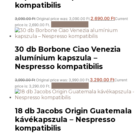
kompatibilis
2,690.00
Ft
3,090.00
Ft
Original price was: 3,090.00 Ft.
Current
Kosárba teszem
price is: 2,690.00 Ft.
30 db Borbone Ciao Venezia
alumínium kapszula –
Nespresso kompatibilis
3,290.00
Ft
3,990.00
Ft
Original price was: 3,990.00 Ft.
Current
Kosárba teszem
price is: 3,290.00 Ft.
18 db Jacobs Origin Guatemala
kávékapszula – Nespresso
kompatibilis