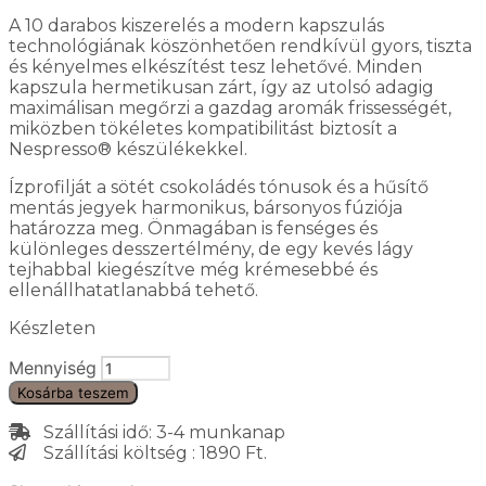
A 10 darabos kiszerelés a modern kapszulás
technológiának köszönhetően rendkívül gyors, tiszta
és kényelmes elkészítést tesz lehetővé. Minden
kapszula hermetikusan zárt, így az utolsó adagig
maximálisan megőrzi a gazdag aromák frissességét,
miközben tökéletes kompatibilitást biztosít a
Nespresso® készülékekkel.
Ízprofilját a sötét csokoládés tónusok és a hűsítő
mentás jegyek harmonikus, bársonyos fúziója
határozza meg. Önmagában is fenséges és
különleges desszertélmény, de egy kevés lágy
tejhabbal kiegészítve még krémesebbé és
ellenállhatatlanabbá tehető.
Készleten
Mennyiség
Kosárba teszem
Szállítási idő: 3-4 munkanap
Szállítási költség : 1890 Ft.