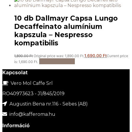
10 db Dallmayr Capsa Lungo
Decaffeinato alumínium
kapszula – Nespresso
kompatibilis
1,690.00
Ft
1,890.00
Ft
Original price was: 1,890.00 Ft.
Current price
Kosárba teszem
is: 1,690.00 Ft.
Kapcsolat
Vero Mol Caffe Srl
RO40973623 - J1/845/2019
Augustin Bena nr.116 - Sebes (AB)
info@kafferoma.hu
Információ