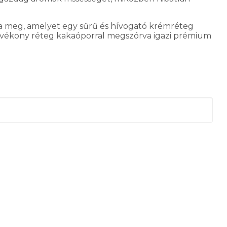
zza meg, amelyet egy sűrű és hívogató krémréteg
y vékony réteg kakaóporral megszórva igazi prémium