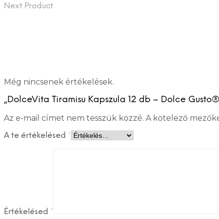
Next Product
Még nincsenek értékelések.
„DolceVita Tiramisu Kapszula 12 db – Dolce Gusto® 
Az e-mail címet nem tesszük közzé.
A kötelező mezők
A te értékelésed
*
Értékelésed
*