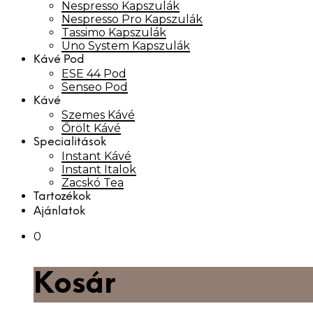
Nespresso Kapszulák
Nespresso Pro Kapszulák
Tassimo Kapszulák
Uno System Kapszulák
Kávé Pod
ESE 44 Pod
Senseo Pod
Kávé
Szemes Kávé
Őrölt Kávé
Specialitások
Instant Kávé
Instant Italok
Zacskó Tea
Tartozékok
Ajánlatok
0
Kosár