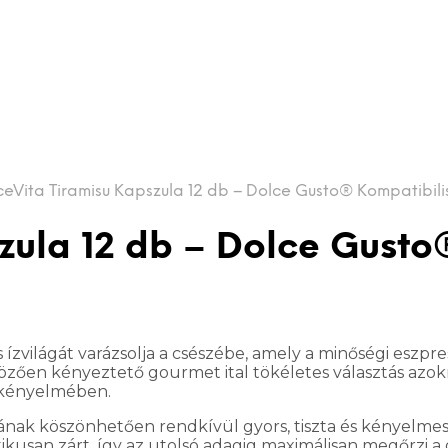
eVita Tiramisu Kapszula 12 db – Dolce Gusto® Kompatibili
zula 12 db – Dolce Gusto
s ízvilágát varázsolja a csészébe, amely a minőségi eszpr
gözően kényeztető gourmet ital tökéletes választás azok
 kényelmében.
nak köszönhetően rendkívül gyors, tiszta és kényelmes el
kusan zárt, így az utolsó adagig maximálisan megőrzi a