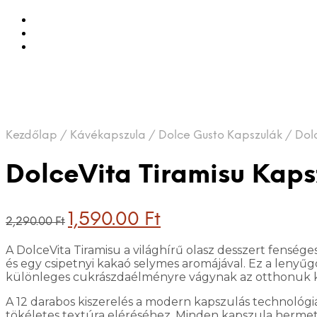
Kezdőlap
/
Kávékapszula
/
Dolce Gusto Kapszulák
/
Dolc
DolceVita Tiramisu Kaps
Original
Current
1,590.00
Ft
2,290.00
Ft
price
price
was:
is:
A DolceVita Tiramisu a világhírű olasz desszert fensége
2,290.00 Ft.
1,590.00 Ft.
és egy csipetnyi kakaó selymes aromájával. Ez a lenyű
különleges cukrászdaélményre vágynak az otthonuk
A 12 darabos kiszerelés a modern kapszulás technológiá
tökéletes textúra eléréséhez. Minden kapszula hermeti