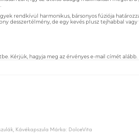
.
 jegyek rendkívül harmonikus, bársonyos fúziója határo
kony desszertélmény, de egy kevés plusz tejhabbal vag
tbe. Kérjük, hagyja meg az érvényes e-mail címét alább.
szulák
,
Kávékapszula
Márka:
DolceVita