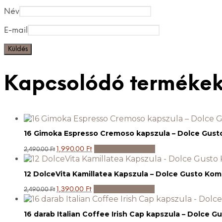
Név
E-mail
Kapcsolódó terméke
16 Gimoka Espresso Cremoso kapszula – Dolce Gusto
Original
Current
Kosárba teszem
1,990.00
Ft
2,490.00
Ft
price
price
was:
is:
2,490.00 Ft.
1,990.00 Ft.
12 DolceVita Kamillatea Kapszula – Dolce Gusto Komp
Original
Current
Kosárba teszem
1,390.00
Ft
2,490.00
Ft
price
price
was:
is:
2,490.00 Ft.
1,390.00 Ft.
16 darab Italian Coffee Irish Cap kapszula – Dolce G