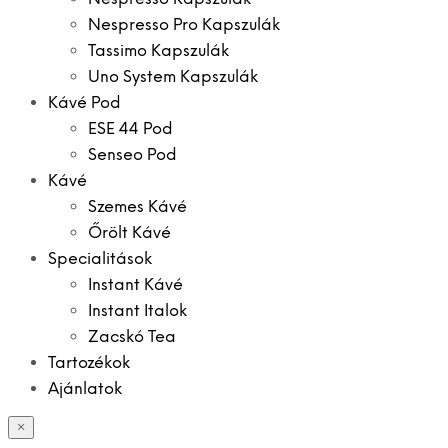
Nespresso Pro Kapszulák
Tassimo Kapszulák
Uno System Kapszulák
Kávé Pod
ESE 44 Pod
Senseo Pod
Kávé
Szemes Kávé
Őrölt Kávé
Specialitások
Instant Kávé
Instant Italok
Zacskó Tea
Tartozékok
Ajánlatok
×