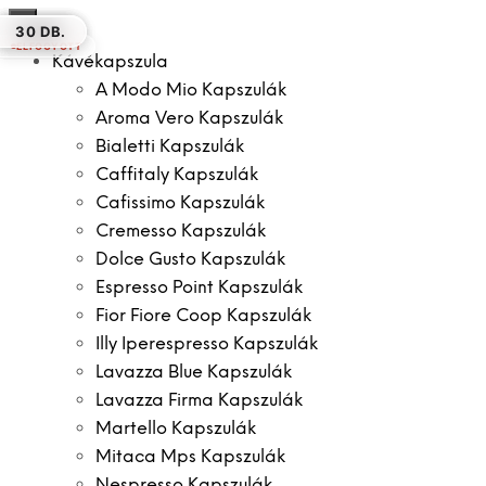
×
12 DB
16 DB.
12 DB.
16 DB.
16 DB.
30 DB.
30 DB.
ELFOGYOTT
Kávékapszula
A Modo Mio Kapszulák
Aroma Vero Kapszulák
Bialetti Kapszulák
Caffitaly Kapszulák
Cafissimo Kapszulák
Cremesso Kapszulák
Dolce Gusto Kapszulák
Espresso Point Kapszulák
Fior Fiore Coop Kapszulák
Illy Iperespresso Kapszulák
Lavazza Blue Kapszulák
Lavazza Firma Kapszulák
Martello Kapszulák
Mitaca Mps Kapszulák
Nespresso Kapszulák