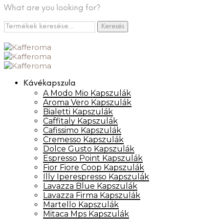
What are you looking for?
Keresés
Keresés
a
következőre:
Kávékapszula
A Modo Mio Kapszulák
Aroma Vero Kapszulák
Bialetti Kapszulák
Caffitaly Kapszulák
Cafissimo Kapszulák
Cremesso Kapszulák
Dolce Gusto Kapszulák
Espresso Point Kapszulák
Fior Fiore Coop Kapszulák
Illy Iperespresso Kapszulák
Lavazza Blue Kapszulák
Lavazza Firma Kapszulák
Martello Kapszulák
Mitaca Mps Kapszulák