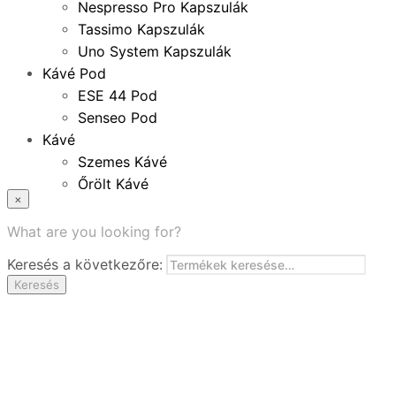
Nespresso Pro Kapszulák
Tassimo Kapszulák
Uno System Kapszulák
Kávé Pod
ESE 44 Pod
Senseo Pod
Kávé
Szemes Kávé
Őrölt Kávé
×
Specialitások
Instant Kávé
What are you looking for?
Instant Italok
Keresés a következőre:
Zacskó Tea
Keresés
Tartozékok
Ajánlatok