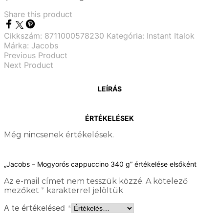
Share this product
Cikkszám:
8711000578230
Kategória:
Instant Italok
Márka:
Jacobs
Previous Product
Next Product
LEÍRÁS
ÉRTÉKELÉSEK
Még nincsenek értékelések.
„Jacobs – Mogyorós cappuccino 340 g” értékelése elsőként
Az e-mail címet nem tesszük közzé.
A kötelező
mezőket
*
karakterrel jelöltük
A te értékelésed
*