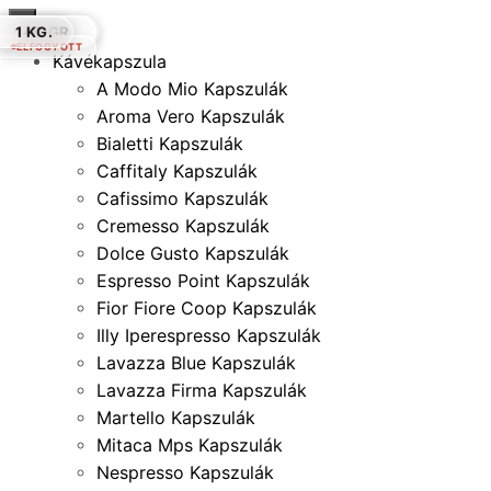
×
340 GR.
1 KG.
1 KG.
290 GR.
140 GR.
140 GR.
1 KG.
ELFOGYOTT
Kávékapszula
A Modo Mio Kapszulák
Aroma Vero Kapszulák
Bialetti Kapszulák
Caffitaly Kapszulák
Cafissimo Kapszulák
Cremesso Kapszulák
Dolce Gusto Kapszulák
Espresso Point Kapszulák
Fior Fiore Coop Kapszulák
Illy Iperespresso Kapszulák
Lavazza Blue Kapszulák
Lavazza Firma Kapszulák
Martello Kapszulák
Mitaca Mps Kapszulák
Nespresso Kapszulák