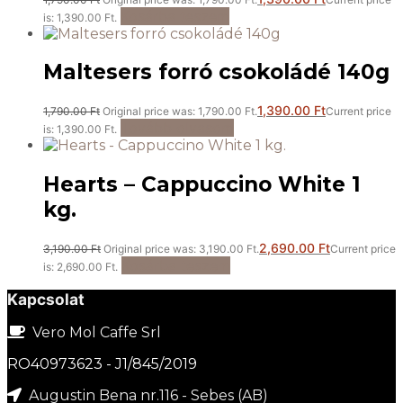
Kosárba teszem
is: 1,390.00 Ft.
Maltesers forró csokoládé 140g
1,390.00
Ft
1,790.00
Ft
Original price was: 1,790.00 Ft.
Current price
Tovább olvasom
is: 1,390.00 Ft.
Hearts – Cappuccino White 1
kg.
2,690.00
Ft
3,190.00
Ft
Original price was: 3,190.00 Ft.
Current price
Kosárba teszem
is: 2,690.00 Ft.
Kapcsolat
Vero Mol Caffe Srl
RO40973623 - J1/845/2019
Augustin Bena nr.116 - Sebes (AB)