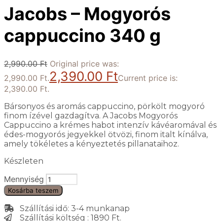
Jacobs – Mogyorós
cappuccino 340 g
2,990.00
Ft
Original price was:
2,390.00
Ft
2,990.00 Ft.
Current price is:
2,390.00 Ft.
Bársonyos és aromás cappuccino, pörkölt mogyoró
finom ízével gazdagítva. A Jacobs Mogyorós
Cappuccino a krémes habot intenzív kávéaromával és
édes-mogyorós jegyekkel ötvözi, finom italt kínálva,
amely tökéletes a kényeztetés pillanataihoz.
Készleten
Mennyiség
Kosárba teszem
Szállítási idő: 3-4 munkanap
Szállítási költség : 1890 Ft.