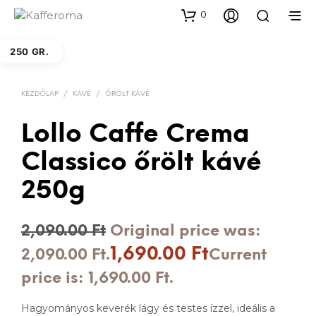
0
250 GR.
KEZDŐLAP
/
KÁVÉ
/
ŐRÖLT KÁVÉ
Lollo Caffe Crema
Classico őrölt kávé
250g
2,090.00
Ft
Original price was:
1,690.00
Ft
2,090.00 Ft.
Current
price is: 1,690.00 Ft.
Hagyományos keverék lágy és testes ízzel, ideális a