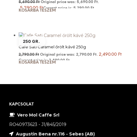
5,690.00
Ft
Original price was: 5,690.00 Ft.
5,290.00
Ft
Current price is: 5,290.00 Ft.
KOSÁRBA TESZEM
250 GR.
Cafe Sati Caramel őrölt kávé 250g
2,490.00
Ft
2,790.00
Ft
Original price was: 2,790.00 Ft.
Current price is: 2,490.00 Ft.
KOSÁRBA TESZEM
KAPCSOLAT
Vero Mol Caffe Srl
RO40973623 - J1/845/2019
Augustin Bena nr.116 - Sebes (AB)