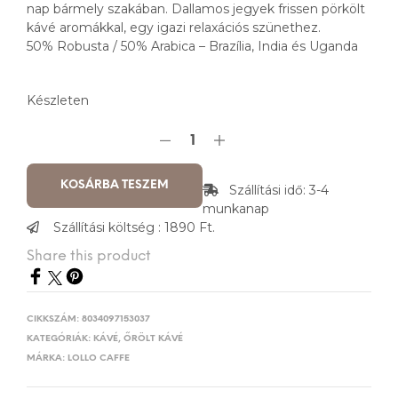
nap bármely szakában. Dallamos jegyek frissen pörkölt
kávé aromákkal, egy igazi relaxációs szünethez.
50% Robusta / 50% Arabica – Brazília, India és Uganda
Készleten
KOSÁRBA TESZEM
Szállítási idő: 3-4
munkanap
Szállítási költség : 1890 Ft.
Share this product
CIKKSZÁM:
8034097153037
KATEGÓRIÁK:
KÁVÉ
,
ŐRÖLT KÁVÉ
MÁRKA:
LOLLO CAFFE