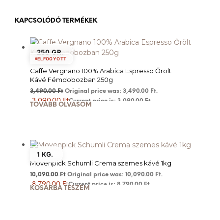
KAPCSOLÓDÓ TERMÉKEK
250 GR.
ELFOGYOTT
Caffe Vergnano 100% Arabica Espresso Őrölt
Kávé Fémdobozban 250g
3,490.00
Ft
Original price was: 3,490.00 Ft.
3,090.00
Ft
Current price is: 3,090.00 Ft.
TOVÁBB OLVASOM
1 KG.
Movenpick Schumli Crema szemes kávé 1kg
10,090.00
Ft
Original price was: 10,090.00 Ft.
8,790.00
Ft
Current price is: 8,790.00 Ft.
KOSÁRBA TESZEM