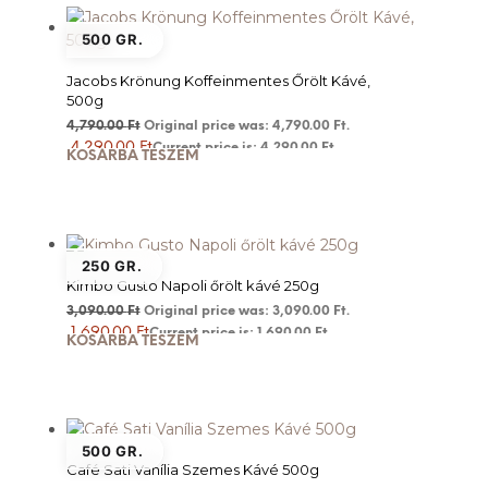
500 GR.
Jacobs Krönung Koffeinmentes Őrölt Kávé,
500g
4,790.00
Ft
Original price was: 4,790.00 Ft.
4,290.00
Ft
Current price is: 4,290.00 Ft.
KOSÁRBA TESZEM
250 GR.
Kimbo Gusto Napoli őrölt kávé 250g
3,090.00
Ft
Original price was: 3,090.00 Ft.
1,690.00
Ft
Current price is: 1,690.00 Ft.
KOSÁRBA TESZEM
500 GR.
Café Sati Vanília Szemes Kávé 500g