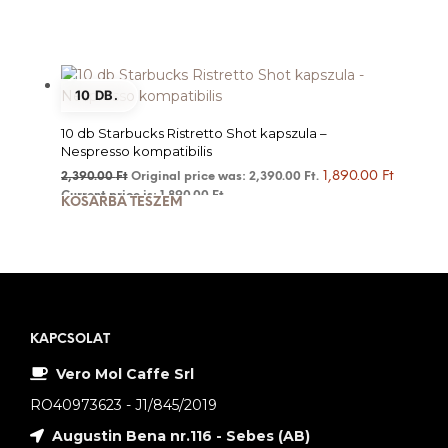
10 DB.
10 db Starbucks Ristretto Shot kapszula –
Nespresso kompatibilis
1,890.00
Ft
2,390.00
Ft
Original price was: 2,390.00 Ft.
Current price is: 1,890.00 Ft.
KOSÁRBA TESZEM
KAPCSOLAT
Vero Mol Caffe Srl
RO40973623 - J1/845/2019
Augustin Bena nr.116 - Sebes (AB)