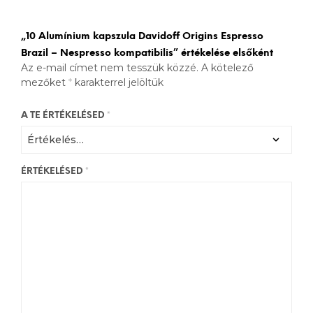
„10 Alumínium kapszula Davidoff Origins Espresso
Brazil – Nespresso kompatibilis” értékelése elsőként
Az e-mail címet nem tesszük közzé.
A kötelező
mezőket
*
karakterrel jelöltük
A TE ÉRTÉKELÉSED
*
ÉRTÉKELÉSED
*