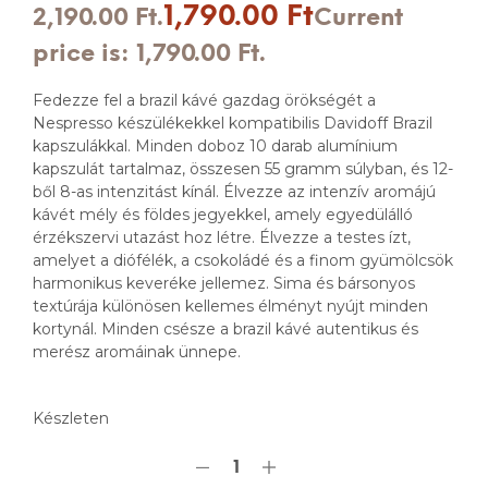
1,790.00
Ft
2,190.00 Ft.
Current
price is: 1,790.00 Ft.
Fedezze fel a brazil kávé gazdag örökségét a
Nespresso készülékekkel kompatibilis Davidoff Brazil
kapszulákkal. Minden doboz 10 darab alumínium
kapszulát tartalmaz, összesen 55 gramm súlyban, és 12-
ből 8-as intenzitást kínál. Élvezze az intenzív aromájú
kávét mély és földes jegyekkel, amely egyedülálló
érzékszervi utazást hoz létre. Élvezze a testes ízt,
amelyet a diófélék, a csokoládé és a finom gyümölcsök
harmonikus keveréke jellemez. Sima és bársonyos
textúrája különösen kellemes élményt nyújt minden
kortynál. Minden csésze a brazil kávé autentikus és
merész aromáinak ünnepe.
Készleten