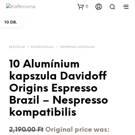
0
10 DB.
KEZDŐLAP
/
KÁVÉKAPSZULA
/
NESPRESSO KAPSZULÁK
10 Alumínium
kapszula Davidoff
Origins Espresso
Brazil – Nespresso
kompatibilis
2,190.00
Ft
Original price was: