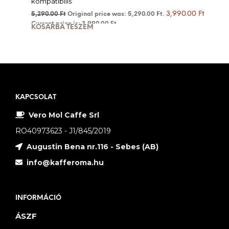
kompatibilis
3,990.00
Ft
5,290.00
Ft
Original price was: 5,290.00 Ft.
Current price is: 3,990.00 Ft.
KOSÁRBA TESZEM
KAPCSOLAT
Vero Mol Caffe Srl
RO40973623 - J1/845/2019
Augustin Bena nr.116 - Sebes (AB)
info@kafferoma.hu
INFORMÁCIÓ
ÁSZF