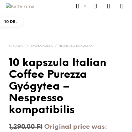
0
10 DB.
KEZDŐLAP
/
KÁVÉKAPSZULA
/
NESPRESSO KAPSZULÁK
10 kapszula Italian
Coffee Purezza
Gyógytea –
Nespresso
kompatibilis
1,290.00
Ft
Original price was: