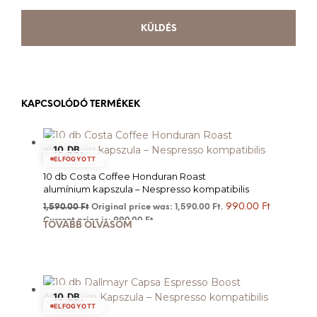
KAPCSOLÓDÓ TERMÉKEK
10 DB.
ELFOGYOTT
10 db Costa Coffee Honduran Roast
alumínium kapszula – Nespresso kompatibilis
990.00
Ft
1,590.00
Ft
Original price was: 1,590.00 Ft.
Current price is: 990.00 Ft.
TOVÁBB OLVASOM
10 DB.
ELFOGYOTT