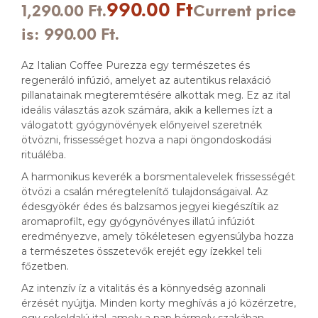
990.00
Ft
1,290.00 Ft.
Current price
is: 990.00 Ft.
Az Italian Coffee Purezza egy természetes és
regeneráló infúzió, amelyet az autentikus relaxáció
pillanatainak megteremtésére alkottak meg. Ez az ital
ideális választás azok számára, akik a kellemes ízt a
válogatott gyógynövények előnyeivel szeretnék
ötvözni, frissességet hozva a napi öngondoskodási
rituáléba.
A harmonikus keverék a borsmentalevelek frissességét
ötvözi a csalán méregtelenítő tulajdonságaival. Az
édesgyökér édes és balzsamos jegyei kiegészítik az
aromaprofilt, egy gyógynövényes illatú infúziót
eredményezve, amely tökéletesen egyensúlyba hozza
a természetes összetevők erejét egy ízekkel teli
főzetben.
Az intenzív íz a vitalitás és a könnyedség azonnali
érzését nyújtja. Minden korty meghívás a jó közérzetre,