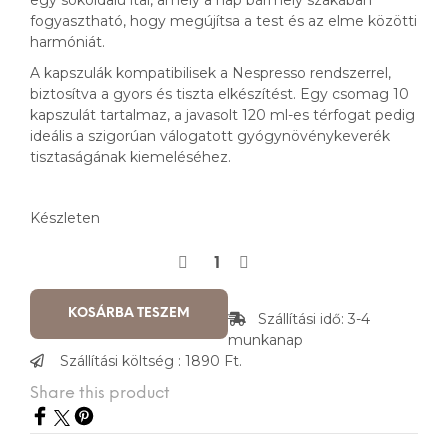
egy sokoldalú ital, amely a nap bármely szakában
fogyasztható, hogy megújítsa a test és az elme közötti
harmóniát.
A kapszulák kompatibilisek a Nespresso rendszerrel,
biztosítva a gyors és tiszta elkészítést. Egy csomag 10
kapszulát tartalmaz, a javasolt 120 ml-es térfogat pedig
ideális a szigorúan válogatott gyógynövénykeverék
tisztaságának kiemeléséhez.
Készleten
KOSÁRBA TESZEM
Szállítási idő: 3-4
munkanap
Szállítási költség : 1890 Ft.
Share this product