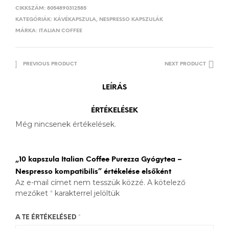
CIKKSZÁM:
8054890312585
KATEGÓRIÁK:
KÁVÉKAPSZULA
,
NESPRESSO KAPSZULÁK
MÁRKA:
ITALIAN COFFEE
PREVIOUS PRODUCT
NEXT PRODUCT
LEÍRÁS
ÉRTÉKELÉSEK
Még nincsenek értékelések.
„10 kapszula Italian Coffee Purezza Gyógytea –
Nespresso kompatibilis” értékelése elsőként
Az e-mail címet nem tesszük közzé.
A kötelező
mezőket
*
karakterrel jelöltük
A TE ÉRTÉKELÉSED
*