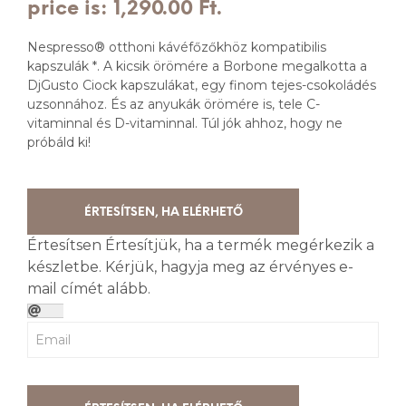
price is: 1,290.00 Ft.
Nespresso® otthoni kávéfőzőkhöz kompatibilis
kapszulák *. A kicsik örömére a Borbone megalkotta a
DjGusto Ciock kapszulákat, egy finom tejes-csokoládés
uzsonnához. És az anyukák örömére is, tele C-
vitaminnal és D-vitaminnal. Túl jók ahhoz, hogy ne
próbáld ki!
ÉRTESÍTSEN, HA ELÉRHETŐ
Értesítsen
Értesítjük, ha a termék megérkezik a
készletbe. Kérjük, hagyja meg az érvényes e-
mail címét alább.