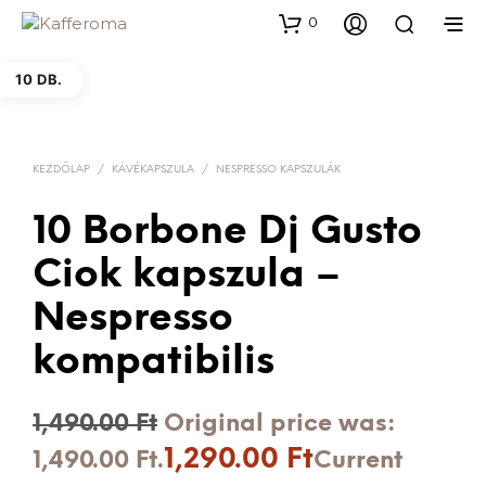
0
10 DB.
KEZDŐLAP
/
KÁVÉKAPSZULA
/
NESPRESSO KAPSZULÁK
10 Borbone Dj Gusto
Ciok kapszula –
Nespresso
kompatibilis
1,490.00
Ft
Original price was:
1,290.00
Ft
1,490.00 Ft.
Current