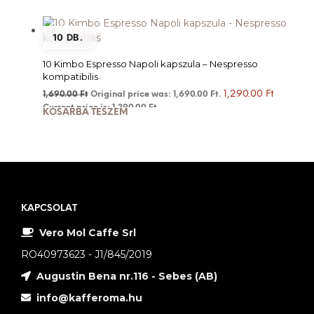
10 DB.
10 Kimbo Espresso Napoli kapszula – Nespresso
kompatibilis
1,290.00
Ft
1,690.00
Ft
Original price was: 1,690.00 Ft.
Current price is: 1,290.00 Ft.
KOSÁRBA TESZEM
KAPCSOLAT
Vero Mol Caffe Srl
RO40973623 - J1/845/2019
Augustin Bena nr.116 - Sebes (AB)
info@kafferoma.hu