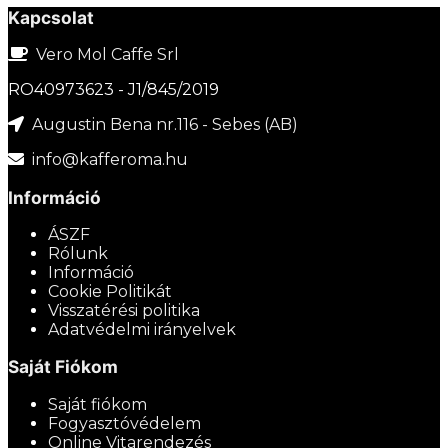
Kapcsolat
Vero Mol Caffe Srl
RO40973623 - J1/845/2019
Augustin Bena nr.116 - Sebes (AB)
info@kafferoma.hu
Információ
ÁSZF
Rólunk
Információ
Cookie Politikát
Visszatérési politika
Adatvédelmi irányelvek
Saját Fiókom
Saját fiókom
Fogyasztóvédelem
Online Vitarendezés