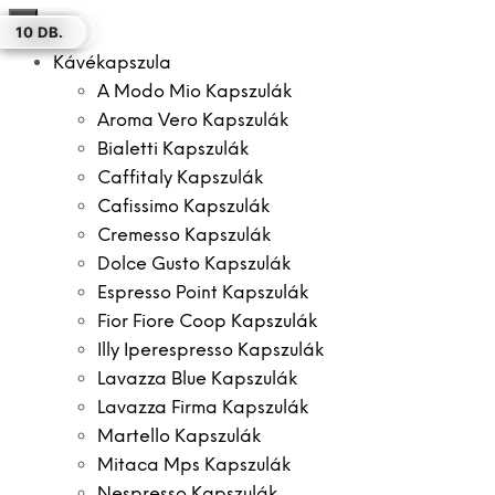
×
10 DB
10 DB.
10 DB.
100 DB.
10 DB.
50 DB.
10 DB.
Kávékapszula
A Modo Mio Kapszulák
Aroma Vero Kapszulák
Bialetti Kapszulák
Caffitaly Kapszulák
Cafissimo Kapszulák
Cremesso Kapszulák
Dolce Gusto Kapszulák
Espresso Point Kapszulák
Fior Fiore Coop Kapszulák
Illy Iperespresso Kapszulák
Lavazza Blue Kapszulák
Lavazza Firma Kapszulák
Martello Kapszulák
Mitaca Mps Kapszulák
Nespresso Kapszulák