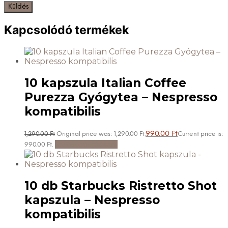
Kapcsolódó termékek
10 kapszula Italian Coffee
Purezza Gyógytea – Nespresso
kompatibilis
990.00
Ft
1,290.00
Ft
Original price was: 1,290.00 Ft.
Current price is:
Kosárba teszem
990.00 Ft.
10 db Starbucks Ristretto Shot
kapszula – Nespresso
kompatibilis