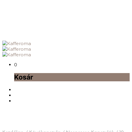
0
Kosár