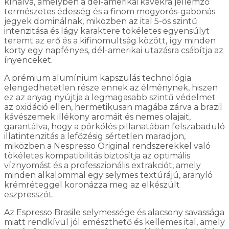
kínálva, amelyben a dél-amerikai kávékra jellemző
természetes édesség és a finom mogyorós-gabonás
jegyek dominálnak, miközben az ital 5-ös szintű
intenzitása és lágy karaktere tökéletes egyensúlyt
teremt az erő és a kifinomultság között, így minden
korty egy napfényes, dél-amerikai utazásra csábítja az
ínyenceket.
A prémium alumínium kapszulás technológia
elengedhetetlen része ennek az élménynek, hiszen
ez az anyag nyújtja a legmagasabb szintű védelmet
az oxidáció ellen, hermetikusan magába zárva a brazil
kávészemek illékony aromáit és nemes olajait,
garantálva, hogy a pörkölés pillanatában felszabaduló
illatintenzitás a lefőzésig sértetlen maradjon,
miközben a Nespresso Original rendszerekkel való
tökéletes kompatibilitás biztosítja az optimális
víznyomást és a professzionális extrakciót, amely
minden alkalommal egy selymes textúrájú, aranyló
krémréteggel koronázza meg az elkészült
eszpresszót.
Az Espresso Brasile selymessége és alacsony savassága
miatt rendkívül jól emészthető és kellemes ital, amely