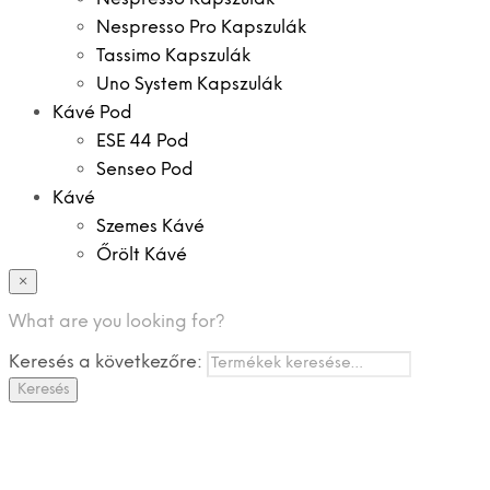
Nespresso Pro Kapszulák
Tassimo Kapszulák
Uno System Kapszulák
Kávé Pod
ESE 44 Pod
Senseo Pod
Kávé
Szemes Kávé
Őrölt Kávé
×
Specialitások
Instant Kávé
What are you looking for?
Instant Italok
Keresés a következőre:
Zacskó Tea
Keresés
Tartozékok
Ajánlatok