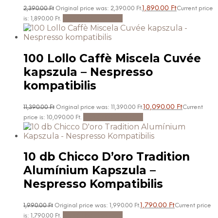
1,890.00
Ft
2,390.00
Ft
Original price was: 2,390.00 Ft.
Current price
Kosárba teszem
is: 1,890.00 Ft.
100 Lollo Caffè Miscela Cuvée
kapszula – Nespresso
kompatibilis
10,090.00
Ft
11,390.00
Ft
Original price was: 11,390.00 Ft.
Current
Kosárba teszem
price is: 10,090.00 Ft.
10 db Chicco D’oro Tradition
Alumínium Kapszula –
Nespresso Kompatibilis
1,790.00
Ft
1,990.00
Ft
Original price was: 1,990.00 Ft.
Current price
Kosárba teszem
is: 1,790.00 Ft.