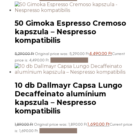
50 Gimoka Espresso Cremoso
kapszula – Nespresso
kompatibilis
4,490.00
Ft
5,290.00
Ft
Original price was: 5,290.00 Ft.
Current
Kosárba teszem
price is: 4,490.00 Ft.
10 db Dallmayr Capsa Lungo
Decaffeinato alumínium
kapszula – Nespresso
kompatibilis
1,690.00
Ft
1,890.00
Ft
Original price was: 1,890.00 Ft.
Current price
Kosárba teszem
is: 1,690.00 Ft.