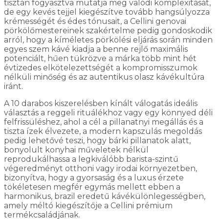
tisztán fogyasztva mutatja meg valódi komplexitását,
de egy kevés tejjel kiegészítve tovább hangsúlyozza
krémességét és édes tónusait, a Cellini genovai
pörkölőmestereinek szakértelme pedig gondoskodik
arról, hogy a kíméletes pörkölési eljárás során minden
egyes szem kávé kiadja a benne rejlő maximális
potenciált, hűen tükrözve a márka több mint hét
évtizedes elkötelezettségét a kompromisszumok
nélküli minőség és az autentikus olasz kávékultúra
iránt.
A 10 darabos kiszerelésben kínált válogatás ideális
választás a reggeli rituálékhoz vagy egy könnyed déli
felfrissüléshez, ahol a cél a pillanatnyi megállás és a
tiszta ízek élvezete, a modern kapszulás megoldás
pedig lehetővé teszi, hogy bárki pillanatok alatt,
bonyolult konyhai műveletek nélkül
reprodukálhassa a legkiválóbb barista-szintű
végeredményt otthoni vagy irodai környezetben,
bizonyítva, hogy a gyorsaság és a luxus érzete
tökéletesen megfér egymás mellett ebben a
harmonikus, brazil eredetű kávékülönlegességben,
amely méltó kiegészítője a Cellini prémium
termékcsaládjának.