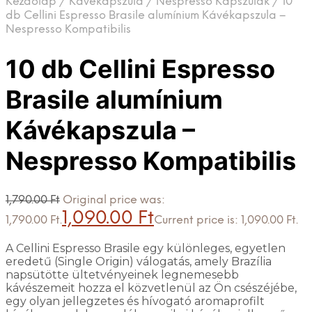
Kezdőlap
/
Kávékapszula
/
Nespresso Kapszulák
/
10
db Cellini Espresso Brasile alumínium Kávékapszula –
Nespresso Kompatibilis
10 db Cellini Espresso
Brasile alumínium
Kávékapszula –
Nespresso Kompatibilis
1,790.00
Ft
Original price was:
1,090.00
Ft
1,790.00 Ft.
Current price is: 1,090.00 Ft.
A Cellini Espresso Brasile egy különleges, egyetlen
eredetű (Single Origin) válogatás, amely Brazília
napsütötte ültetvényeinek legnemesebb
kávészemeit hozza el közvetlenül az Ön csészéjébe,
egy olyan jellegzetes és hívogató aromaprofilt