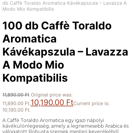
db Caffè Toraldo Aromatica Kávékapszula – Lavazza A
Modo Mio Kompatibilis
100 db Caffè Toraldo
Aromatica
Kávékapszula – Lavazza
A Modo Mio
Kompatibilis
11,890.00
Ft
Original price was:
10,190.00
Ft
11,890.00 Ft.
Current price is:
10,190.00 Ft.
A Caffè Toraldo Aromatica egy igazi nápolyi
kávékülönlegesség, amely a legnemesebb Arabica és
válogatott Robusta szemek mesteri keverékéből