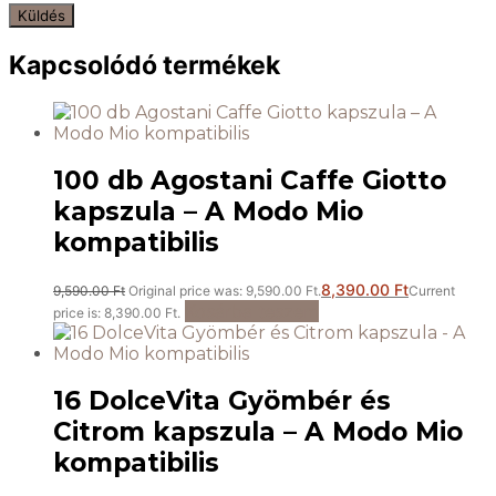
Kapcsolódó termékek
100 db Agostani Caffe Giotto
kapszula – A Modo Mio
kompatibilis
8,390.00
Ft
9,590.00
Ft
Original price was: 9,590.00 Ft.
Current
Kosárba teszem
price is: 8,390.00 Ft.
16 DolceVita Gyömbér és
Citrom kapszula – A Modo Mio
kompatibilis