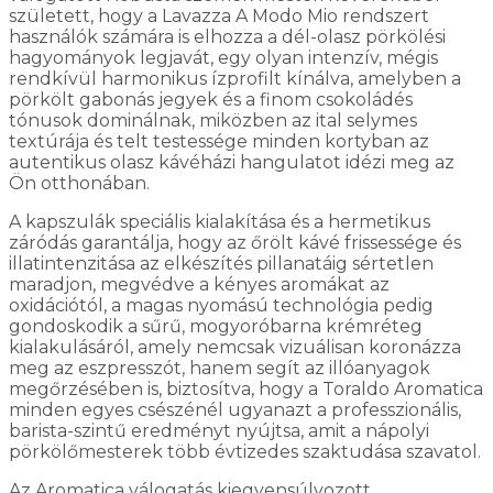
született, hogy a Lavazza A Modo Mio rendszert
használók számára is elhozza a dél-olasz pörkölési
hagyományok legjavát, egy olyan intenzív, mégis
rendkívül harmonikus ízprofilt kínálva, amelyben a
pörkölt gabonás jegyek és a finom csokoládés
tónusok dominálnak, miközben az ital selymes
textúrája és telt testessége minden kortyban az
autentikus olasz kávéházi hangulatot idézi meg az
Ön otthonában.
A kapszulák speciális kialakítása és a hermetikus
záródás garantálja, hogy az őrölt kávé frissessége és
illatintenzitása az elkészítés pillanatáig sértetlen
maradjon, megvédve a kényes aromákat az
oxidációtól, a magas nyomású technológia pedig
gondoskodik a sűrű, mogyoróbarna krémréteg
kialakulásáról, amely nemcsak vizuálisan koronázza
meg az eszpresszót, hanem segít az illóanyagok
megőrzésében is, biztosítva, hogy a Toraldo Aromatica
minden egyes csészénél ugyanazt a professzionális,
barista-szintű eredményt nyújtsa, amit a nápolyi
pörkölőmesterek több évtizedes szaktudása szavatol.
Az Aromatica válogatás kiegyensúlyozott