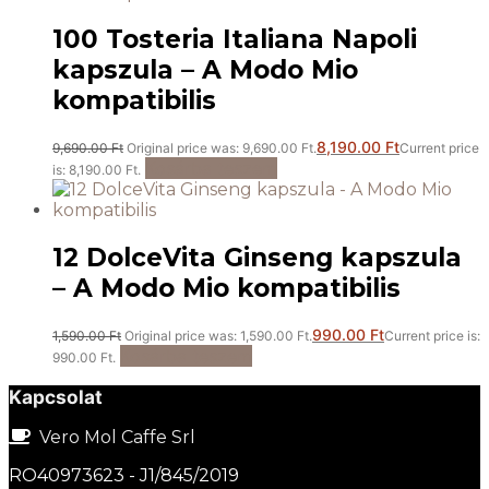
100 Tosteria Italiana Napoli
kapszula – A Modo Mio
kompatibilis
8,190.00
Ft
9,690.00
Ft
Original price was: 9,690.00 Ft.
Current price
Kosárba teszem
is: 8,190.00 Ft.
12 DolceVita Ginseng kapszula
– A Modo Mio kompatibilis
990.00
Ft
1,590.00
Ft
Original price was: 1,590.00 Ft.
Current price is:
Kosárba teszem
990.00 Ft.
Kapcsolat
Vero Mol Caffe Srl
RO40973623 - J1/845/2019