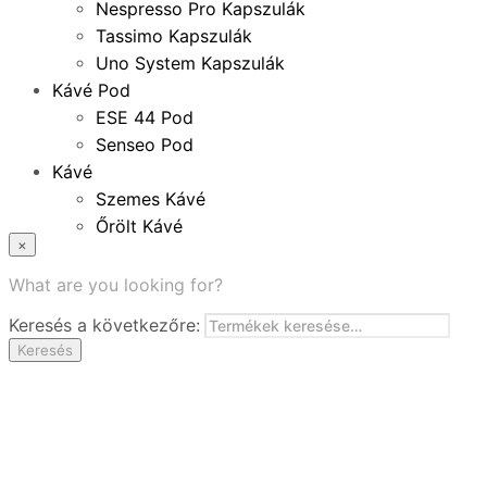
Nespresso Pro Kapszulák
Tassimo Kapszulák
Uno System Kapszulák
Kávé Pod
ESE 44 Pod
Senseo Pod
Kávé
Szemes Kávé
Őrölt Kávé
×
Specialitások
Instant Kávé
What are you looking for?
Instant Italok
Keresés a következőre:
Zacskó Tea
Keresés
Tartozékok
Ajánlatok