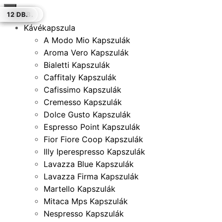
×
100 DB
100 DB.
16 DB.
12 DB.
100 DB.
100 DB.
12 DB.
Kávékapszula
A Modo Mio Kapszulák
Aroma Vero Kapszulák
Bialetti Kapszulák
Caffitaly Kapszulák
Cafissimo Kapszulák
Cremesso Kapszulák
Dolce Gusto Kapszulák
Espresso Point Kapszulák
Fior Fiore Coop Kapszulák
Illy Iperespresso Kapszulák
Lavazza Blue Kapszulák
Lavazza Firma Kapszulák
Martello Kapszulák
Mitaca Mps Kapszulák
Nespresso Kapszulák