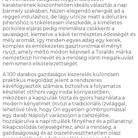
karakterének köszönhetően ideális választás a nap
bármely szakában, hiszen elegendő energiát ad a
reggeli induláshoz, de lágy utóíze miatt a délutáni
pihenőhöz is tökéletesen illeszkedik, a kíméletes
pörkölési eljárás pedig minimálisra csökkenti a
savasságot, kiemelve a kávé természetes édességét és
mély aromáit, így minden egyes adag egy kerek,
komplex és emlékezetes gasztronómiai élményt
nyújt, amely méltó módon képviseli a Toraldo márka
nemzetközi hírnevét és a minőség iránti megalkuvást
nem ismerő elkötelezettségét.
A 100 darabos gazdaságos kiszerelés különösen
praktikus megoldást jelent a rendszeres
kávéfogyasztók számára, biztosítva a folyamatos
készletet otthoni vagy irodai környezetben,
miközben a kapszulák tiszta és gyors használata a
modern kényelmet ötvözi a tradicionális ízvilággal,
lehetővé téve, hogy Ön egyetlen gombnyomással
egy darab Nápolyt varázsoljon a csészéjébe,
hozzájárulva a napi rituálék fényéhez és a pillanatnyi
kikapcsolódás teljességéhez, ahol a minőség, a
gazdaságosság és az összetéveszthetetlen olasz