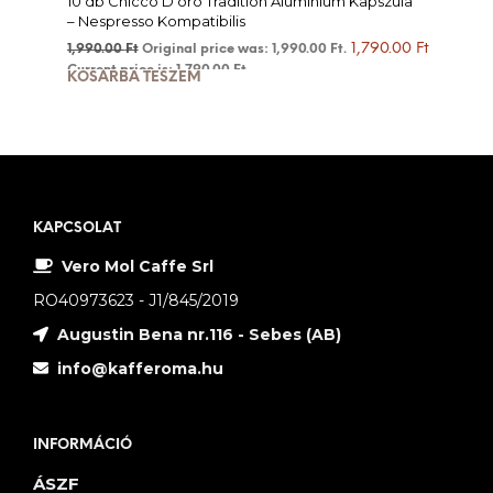
10 db Chicco D’oro Tradition Alumínium Kapszula
– Nespresso Kompatibilis
1,790.00
Ft
1,990.00
Ft
Original price was: 1,990.00 Ft.
Current price is: 1,790.00 Ft.
KOSÁRBA TESZEM
KAPCSOLAT
Vero Mol Caffe Srl
RO40973623 - J1/845/2019
Augustin Bena nr.116 - Sebes (AB)
info@kafferoma.hu
INFORMÁCIÓ
ÁSZF