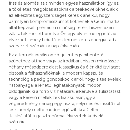
friss és aromás italt minden egyes használatkor, így ez
a tökéletes megoldás azoknak a teakedvelőknek, akik
az elkészítés egyszerűségét keresik anélkül, hogy
bármilyen kompromisszumot kötnének a Cellini márka
által képviselt prémium minőség terén, hiszen ezen
választék mellett döntve Ön egy olyan meleg infúziót
élvezhet, amely hidratál és természetes energiát ad a
szervezet számára a nap folyamán.
Ez a termék ideális opciót jelent egy pihentető
szünethez otthon vagy az irodában, hiszen mindössze
néhány másodperc alatt klasszikus és élénkítő ízvilágot
biztosít a felhasználóknak, a modern kapszulás
technológia pedig gondoskodik arról, hogy a tealevelek
hatóanyagai a lehető leghatékonyabb módon
oldódjanak ki a forró víz hatására, elkerülve a túláztatást
vagy a keserű mellékízek kialakulását, így a
végeredmény mindig egy tiszta, selymes és frissítő ital
lesz, amely méltó módon egészíti ki a Cellini
italkínálatát a gasztronómiai élvezetek kedvelői
számára.