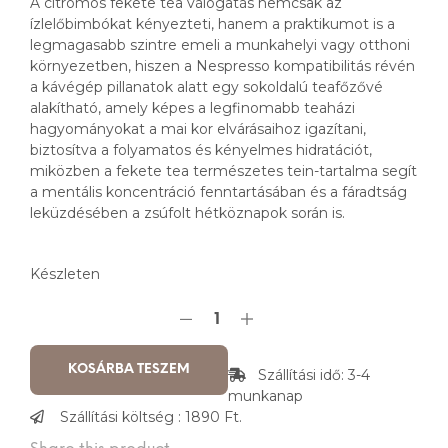
A citromos fekete tea válogatás nemcsak az
ízlelőbimbókat kényezteti, hanem a praktikumot is a
legmagasabb szintre emeli a munkahelyi vagy otthoni
környezetben, hiszen a Nespresso kompatibilitás révén
a kávégép pillanatok alatt egy sokoldalú teafőzővé
alakítható, amely képes a legfinomabb teaházi
hagyományokat a mai kor elvárásaihoz igazítani,
biztosítva a folyamatos és kényelmes hidratációt,
miközben a fekete tea természetes tein-tartalma segít
a mentális koncentráció fenntartásában és a fáradtság
leküzdésében a zsúfolt hétköznapok során is.
Készleten
KOSÁRBA TESZEM
Szállítási idő: 3-4
munkanap
Szállítási költség : 1890 Ft.