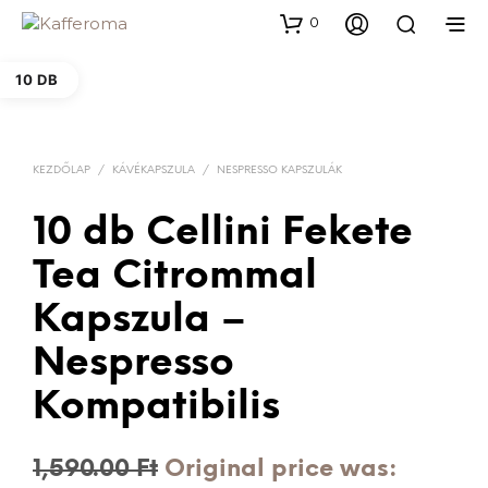
0
10 DB
KEZDŐLAP
/
KÁVÉKAPSZULA
/
NESPRESSO KAPSZULÁK
10 db Cellini Fekete
Tea Citrommal
Kapszula –
Nespresso
Kompatibilis
1,590.00
Ft
Original price was: