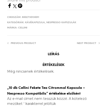
Share this product
CIKKSZÁM:
8002730130011
KATEGÓRIÁK:
KÁVÉKAPSZULA
,
NESPRESSO KAPSZULÁK
MÁRKA:
CELLINI
PREVIOUS PRODUCT
NEXT PRODUCT
LEÍRÁS
ÉRTÉKELÉSEK
Még nincsenek értékelések.
„10 db Cellini Fekete Tea Citrommal Kapszula –
Nespresso Kompatibilis” értékelése elsőként
Az e-mail címet nem tesszük közzé.
A kötelező
mezőket
*
karakterrel jelöltük