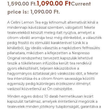
1,090.00
Ft
1,590.00 Ft.
Current
price is: 1,090.00 Ft.
A Cellini Lemon Tea egy kifinomult alternatívát kínál a
mindennapi kávézással szemben, válogatott fekete
tealevelekből készült meleg italt nyújtva, amelyet a
citrom vibráló aromája tesz még élénkebbé, a választék
pedig frissítő és stimuláló karakterével tűnik ki a
kínálatból, így ideális választás a napközbeni felfrissülés
pillanataira, miközben a kifejezetten a Nespresso
Original rendszerhez tervezett kapszulák lehetővé
teszik a tökéletesen infúzióba került tea rendkívül
gyors elkészítését, teljesen kiküszöbölve a
hagyományos áztatással járó várakozási időt, a fekete
tea intenzitása és a citrom finom savassága közötti
egyensúly pedig különleges érzékszervi élményt
varázsol közvetlenül az Ön csészéjébe.
Minden egyes doboz 10 darab hermetikusan lezárt
kapszulát tartalmaz, amelyek érintetlenül megőrzik a
tealevelek minden jótékony tulajdonságát, garantálva a