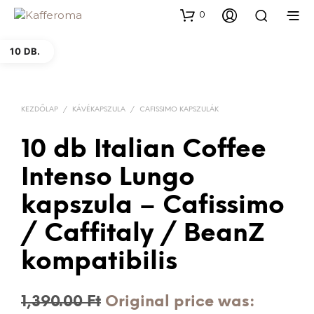
0
10 DB.
KEZDŐLAP
/
KÁVÉKAPSZULA
/
CAFISSIMO KAPSZULÁK
10 db Italian Coffee
Intenso Lungo
kapszula – Cafissimo
/ Caffitaly / BeanZ
kompatibilis
1,390.00
Ft
Original price was: