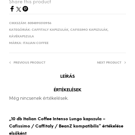
Share this product
CIKKSZÁM:
8054890310956
KATEGÓRIÁK:
CAFFITALY KAPSZULÁK
,
CAFISSIMO KAPSZULÁK
,
KÁVÉKAPSZULA
MÁRKA:
ITALIAN COFFEE
PREVIOUS PRODUCT
NEXT PRODUCT
LEÍRÁS
ÉRTÉKELÉSEK
Még nincsenek értékelések.
„10 db Italian Coffee Intenso Lungo kapszula –
Cafissimo / Caffitaly / BeanZ kompatibilis” értékelése
elsőként