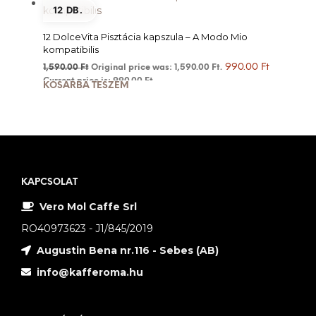
12 DB.
12 DolceVita Pisztácia kapszula – A Modo Mio
kompatibilis
990.00
Ft
1,590.00
Ft
Original price was: 1,590.00 Ft.
Current price is: 990.00 Ft.
KOSÁRBA TESZEM
KAPCSOLAT
Vero Mol Caffe Srl
RO40973623 - J1/845/2019
Augustin Bena nr.116 - Sebes (AB)
info@kafferoma.hu