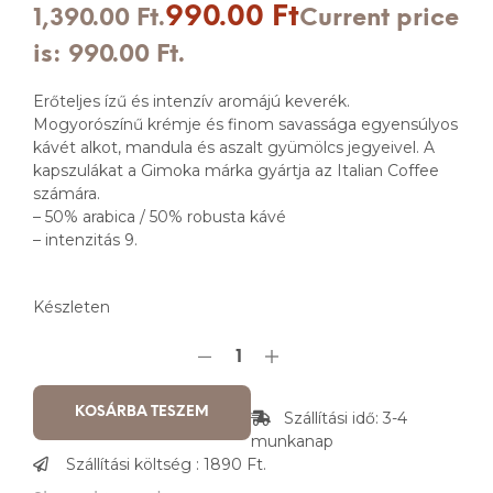
990.00
Ft
1,390.00 Ft.
Current price
is: 990.00 Ft.
Erőteljes ízű és intenzív aromájú keverék.
Mogyorószínű krémje és finom savassága egyensúlyos
kávét alkot, mandula és aszalt gyümölcs jegyeivel. A
kapszulákat a Gimoka márka gyártja az Italian Coffee
számára.
– 50% arabica / 50% robusta kávé
– intenzitás 9.
Készleten
KOSÁRBA TESZEM
Szállítási idő: 3-4
munkanap
Szállítási költség : 1890 Ft.