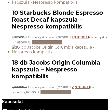
10 Starbucks Blonde Espresso
Roast Decaf kapszula –
Nespresso kompatibilis
1,890.00
Ft
2,390.00
Ft
Original price was: 2,390.00 Ft.
Current price
Kosárba teszem
is: 1,890.00 Ft.
18 db Jacobs Origin Columbia
kapszula – Nespresso
kompatibilis
2,890.00
Ft
3,290.00
Ft
Original price was: 3,290.00 Ft.
Current
Tovább olvasom
price is: 2,890.00 Ft.
Kapcsolat