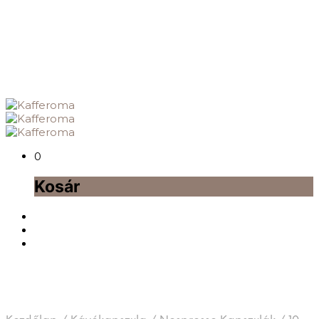
0
Kosár