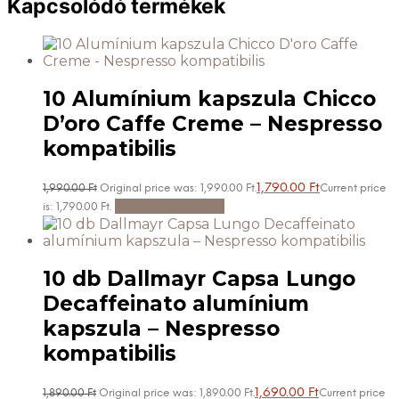
Kapcsolódó termékek
10 Alumínium kapszula Chicco
D’oro Caffe Creme – Nespresso
kompatibilis
1,790.00
Ft
1,990.00
Ft
Original price was: 1,990.00 Ft.
Current price
Kosárba teszem
is: 1,790.00 Ft.
10 db Dallmayr Capsa Lungo
Decaffeinato alumínium
kapszula – Nespresso
kompatibilis
1,690.00
Ft
1,890.00
Ft
Original price was: 1,890.00 Ft.
Current price