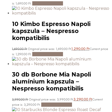
Kosárba teszem
is: 1,690.00 Ft.
10 Kimbo Espresso Napoli
kapszula – Nespresso
kompatibilis
1,290.00
Ft
1,690.00
Ft
Original price was: 1,690.00 Ft.
Current price
Kosárba teszem
is: 1,290.00 Ft.
30 db Borbone Mia Napoli
alumínium kapszula –
Nespresso kompatibilis
3,290.00
Ft
3,990.00
Ft
Original price was: 3,990.00 Ft.
Current
Kosárba teszem
price is: 3,290.00 Ft.