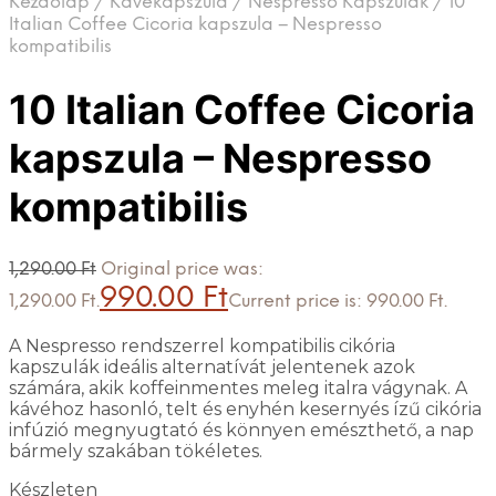
Kezdőlap
/
Kávékapszula
/
Nespresso Kapszulák
/
10
Italian Coffee Cicoria kapszula – Nespresso
kompatibilis
10 Italian Coffee Cicoria
kapszula – Nespresso
kompatibilis
1,290.00
Ft
Original price was:
990.00
Ft
1,290.00 Ft.
Current price is: 990.00 Ft.
A Nespresso rendszerrel kompatibilis cikória
kapszulák ideális alternatívát jelentenek azok
számára, akik koffeinmentes meleg italra vágynak. A
kávéhoz hasonló, telt és enyhén kesernyés ízű cikória
infúzió megnyugtató és könnyen emészthető, a nap
bármely szakában tökéletes.
Készleten