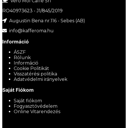
Vero Mol Caffe Srl
RO40973623 - J1/845/2019
Augustin Bena nr.116 - Sebes (AB)
info@kafferoma.hu
Információ
ÁSZF
Rólunk
Információ
Cookie Politikát
Visszatérési politika
Adatvédelmi irányelvek
Saját Fiókom
Saját fiókom
Fogyasztóvédelem
Online Vitarendezés