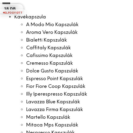
×
10 DB.
10 DB.
10 DB.
10 DB.
30 DB.
10 DB.
18 DB.
ELFOGYOTT
Kávékapszula
A Modo Mio Kapszulák
Aroma Vero Kapszulák
Bialetti Kapszulák
Caffitaly Kapszulák
Cafissimo Kapszulák
Cremesso Kapszulák
Dolce Gusto Kapszulák
Espresso Point Kapszulák
Fior Fiore Coop Kapszulák
Illy Iperespresso Kapszulák
Lavazza Blue Kapszulák
Lavazza Firma Kapszulák
Martello Kapszulák
Mitaca Mps Kapszulák
Nespresso Kapszulák