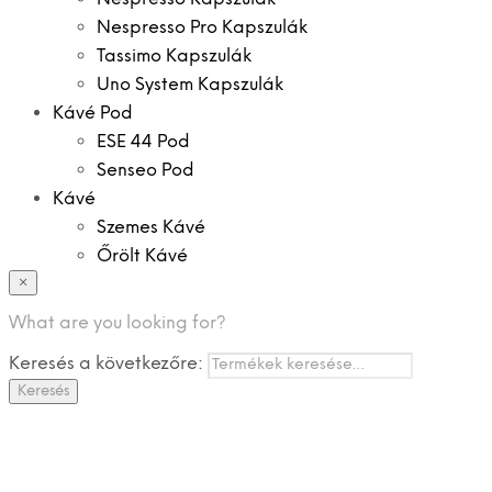
Nespresso Pro Kapszulák
Tassimo Kapszulák
Uno System Kapszulák
Kávé Pod
ESE 44 Pod
Senseo Pod
Kávé
Szemes Kávé
Őrölt Kávé
×
Specialitások
Instant Kávé
What are you looking for?
Instant Italok
Keresés a következőre:
Zacskó Tea
Keresés
Tartozékok
Ajánlatok