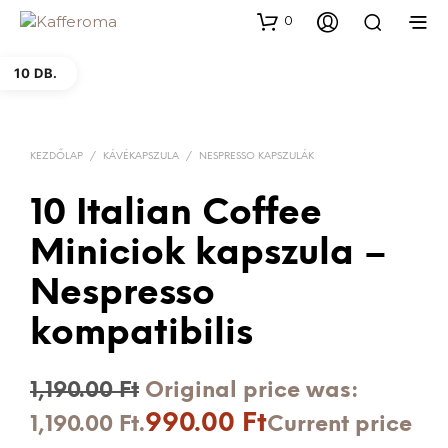
0
10 DB.
KEZDŐLAP
/
KÁVÉKAPSZULA
/
NESPRESSO KAPSZULÁK
10 Italian Coffee
Miniciok kapszula –
Nespresso
kompatibilis
1,190.00
Ft
Original price was:
990.00
Ft
1,190.00 Ft.
Current price