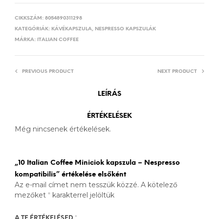
CIKKSZÁM:
8054890311298
KATEGÓRIÁK:
KÁVÉKAPSZULA
,
NESPRESSO KAPSZULÁK
MÁRKA:
ITALIAN COFFEE
PREVIOUS PRODUCT
NEXT PRODUCT
LEÍRÁS
ÉRTÉKELÉSEK
Még nincsenek értékelések.
„10 Italian Coffee Miniciok kapszula – Nespresso
kompatibilis” értékelése elsőként
Az e-mail címet nem tesszük közzé.
A kötelező
mezőket
*
karakterrel jelöltük
A TE ÉRTÉKELÉSED
*