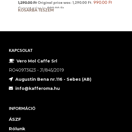
990.00
Ft
1,290.00
Ft
Original price was: 1,290.00 Ft.
Current price is: 990.00 Ft.
KOSÁRBA TESZEM
KAPCSOLAT
Vero Mol Caffe Srl
RO40973623 - J1/845/2019
Augustin Bena nr.116 - Sebes (AB)
info@kafferoma.hu
INFORMÁCIÓ
ÁSZF
Rólunk