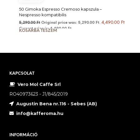
50 Gimoka Espresso Cremoso kapszula –
Nespresso kompatibilis
4,490.00
Ft
5,290.00
Ft
Original price was: 5,290.00 Ft.
Current price is: 4,490.00 Ft.
KOSÁRBA TESZEM
KAPCSOLAT
Vero Mol Caffe Srl
RO40973623 - J1/845/2019
Augustin Bena nr.116 - Sebes (AB)
info@kafferoma.hu
INFORMÁCIÓ