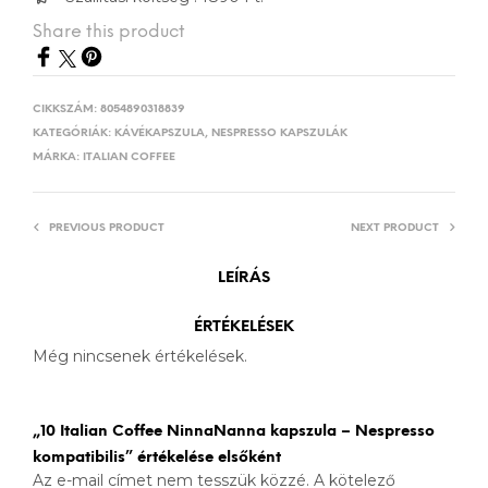
Share this product
CIKKSZÁM:
8054890318839
KATEGÓRIÁK:
KÁVÉKAPSZULA
,
NESPRESSO KAPSZULÁK
MÁRKA:
ITALIAN COFFEE
PREVIOUS PRODUCT
NEXT PRODUCT
LEÍRÁS
ÉRTÉKELÉSEK
Még nincsenek értékelések.
„10 Italian Coffee NinnaNanna kapszula – Nespresso
kompatibilis” értékelése elsőként
Az e-mail címet nem tesszük közzé.
A kötelező