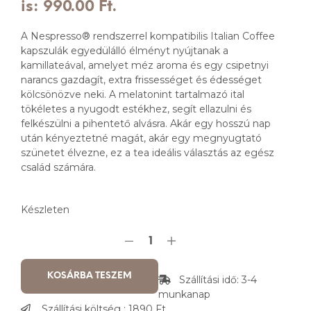
is: 990.00 Ft.
A Nespresso® rendszerrel kompatibilis Italian Coffee
kapszulák egyedülálló élményt nyújtanak a
kamillateával, amelyet méz aroma és egy csipetnyi
narancs gazdagít, extra frissességet és édességet
kölcsönözve neki. A melatonint tartalmazó ital
tökéletes a nyugodt estékhez, segít ellazulni és
felkészülni a pihentető alvásra. Akár egy hosszú nap
után kényeztetné magát, akár egy megnyugtató
szünetet élvezne, ez a tea ideális választás az egész
család számára.
Készleten
KOSÁRBA TESZEM
Szállítási idő: 3-4
munkanap
Szállítási költség : 1890 Ft.