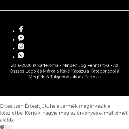
2016-2026 © Kafferoma - Minden Jog Fenntartva - Az
Összes Logó és Márka a Kávé Kapszula Kategóriából a
Megfelelő Tulajdonosokhoz Tartozik
Értesítsen
Értesítjük, ha a termék megérkezik a
készletbe. Kérjük, hagyja meg az érvényes e-mail címét
alább.