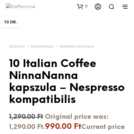
0
10 DB.
KEZDŐLAP
/
KÁVÉKAPSZULA
/
NESPRESSO KAPSZULÁK
10 Italian Coffee
NinnaNanna
kapszula – Nespresso
kompatibilis
1,290.00
Ft
Original price was:
990.00
Ft
1,290.00 Ft.
Current price