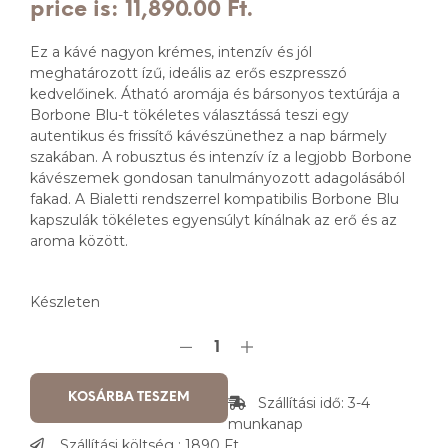
price is: 11,890.00 Ft.
Ez a kávé nagyon krémes, intenzív és jól
meghatározott ízű, ideális az erős eszpresszó
kedvelőinek. Átható aromája és bársonyos textúrája a
Borbone Blu-t tökéletes választássá teszi egy
autentikus és frissítő kávészünethez a nap bármely
szakában. A robusztus és intenzív íz a legjobb Borbone
kávészemek gondosan tanulmányozott adagolásából
fakad. A Bialetti rendszerrel kompatibilis Borbone Blu
kapszulák tökéletes egyensúlyt kínálnak az erő és az
aroma között.
Készleten
KOSÁRBA TESZEM
Szállítási idő: 3-4
munkanap
Szállítási költség : 1890 Ft.