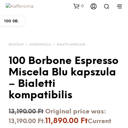
0
100 DB.
KEZDŐLAP
/
KÁVÉKAPSZULA
/
BIALETTI KAPSZULÁK
100 Borbone Espresso
Miscela Blu kapszula
– Bialetti
kompatibilis
13,190.00
Ft
Original price was:
11,890.00
Ft
13,190.00 Ft.
Current