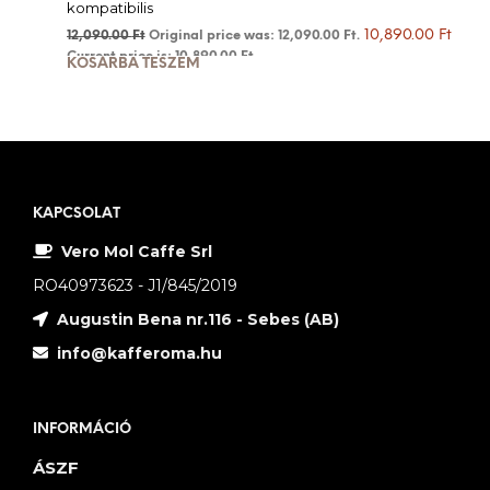
kompatibilis
10,890.00
Ft
12,090.00
Ft
Original price was: 12,090.00 Ft.
Current price is: 10,890.00 Ft.
KOSÁRBA TESZEM
KAPCSOLAT
Vero Mol Caffe Srl
RO40973623 - J1/845/2019
Augustin Bena nr.116 - Sebes (AB)
info@kafferoma.hu
INFORMÁCIÓ
ÁSZF