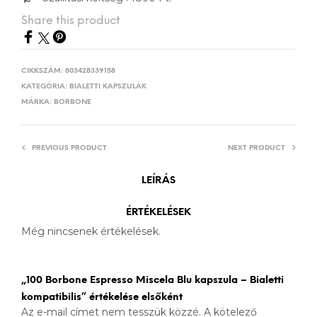
Share this product
CIKKSZÁM:
803428339158
KATEGÓRIA:
BIALETTI KAPSZULÁK
MÁRKA:
BORBONE
PREVIOUS PRODUCT
NEXT PRODUCT
LEÍRÁS
ÉRTÉKELÉSEK
Még nincsenek értékelések.
„100 Borbone Espresso Miscela Blu kapszula – Bialetti
kompatibilis” értékelése elsőként
Az e-mail címet nem tesszük közzé.
A kötelező