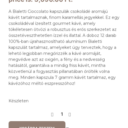
A Bialetti Cioccolato kapszulák csokoládé aromájú
kávét tartalmaznak, finom karamellás jegyekkel. Ez egy
csokoládéval ízesített gourmet kávé, amely
tökéletesen ötvözi a robusztus és erős szerkezetet az
összetéveszthetetlen ízzel és illattal. A doboz 12 darab
100%-ban újrahasznosítható alumínium Bialetti
kapszulát tartalmaz, amelyeket úgy terveztek, hogy a
lehető legjobban megőrizzék a kávé aromáját,
megvédve azt az oxigén, a fény és a nedvesség
hatásától, garantálva a mindig friss kávét, mintha
közvetlenül a fogyasztás pillanatában őrölték volna
meg. Minden kapszula 7 gramm kávét tartalmaz, egy
kávézóhoz méltó eszpresszóhoz!
Készleten