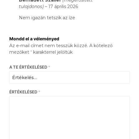
Bernadett Szaller
(megerősített
tulajdonos)
–
17 április 2026
Nem igazán tetszik az íze
Mondd el a véleményed
Az e-mail címet nem tesszük közzé.
A kötelező
mezőket
*
karakterrel jelöltük
A TE ÉRTÉKELÉSED
*
ÉRTÉKELÉSED
*