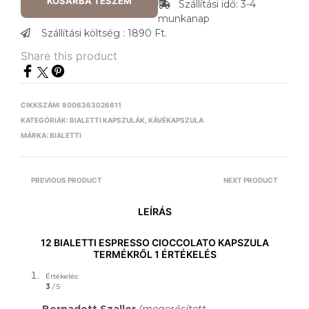
KOSÁRBA TESZEM
Szállítási idő: 3-4
munkanap
Szállítási költség : 1890 Ft.
Share this product
CIKKSZÁM:
8006363026611
KATEGÓRIÁK:
BIALETTI KAPSZULÁK
,
KÁVÉKAPSZULA
MÁRKA:
BIALETTI
PREVIOUS PRODUCT
NEXT PRODUCT
LEÍRÁS
12 BIALETTI ESPRESSO CIOCCOLATO KAPSZULA
TERMÉKRŐL 1 ÉRTÉKELÉS
Értékelés:
3
/ 5