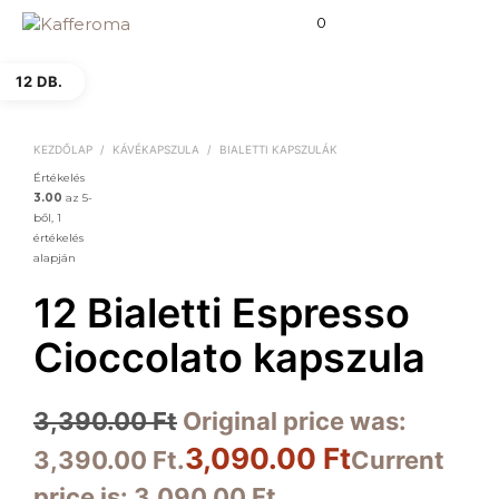
0
12 DB.
KEZDŐLAP
/
KÁVÉKAPSZULA
/
BIALETTI KAPSZULÁK
Értékelés
3.00
az 5-
ből,
1
értékelés
alapján
12 Bialetti Espresso
Cioccolato kapszula
3,390.00
Ft
Original price was:
3,090.00
Ft
3,390.00 Ft.
Current
price is: 3,090.00 Ft.