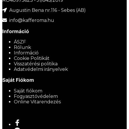
RO40973623 - J1/845/2019
Augustin Bena nr.116 - Sebes (AB)
info@kafferoma.hu
Információ
ÁSZF
Rólunk
Információ
Cookie Politikát
Visszatérési politika
Adatvédelmi irányelvek
Saját Fiókom
Saját fiókom
Fogyasztóvédelem
Online Vitarendezés