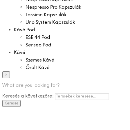
Nespresso Pro Kapszulák
Tassimo Kapszulák
Uno System Kapszulák
Kávé Pod
ESE 44 Pod
Senseo Pod
Kávé
Szemes Kávé
Őrölt Kávé
×
Specialitások
Instant Kávé
What are you looking for?
Instant Italok
Keresés a következőre:
Zacskó Tea
Keresés
Tartozékok
Ajánlatok