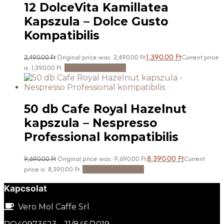
12 DolceVita Kamillatea
Kapszula – Dolce Gusto
Kompatibilis
1,390.00
Ft
2,490.00
Ft
Original price was: 2,490.00 Ft.
Current price
Kosárba teszem
is: 1,390.00 Ft.
50 db Cafe Royal Hazelnut
kapszula – Nespresso
Professional kompatibilis
8,390.00
Ft
9,690.00
Ft
Original price was: 9,690.00 Ft.
Current
Kosárba teszem
price is: 8,390.00 Ft.
Kapcsolat
Vero Mol Caffe Srl