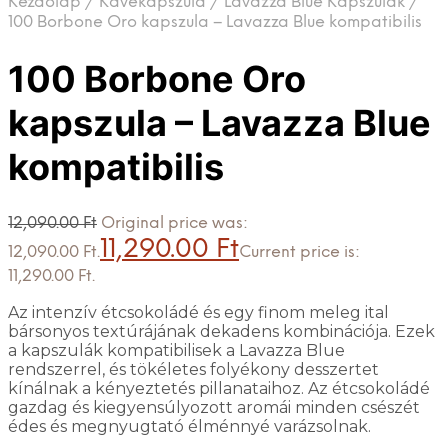
Kezdőlap
/
Kávékapszula
/
Lavazza Blue Kapszulák
/
100 Borbone Oro kapszula – Lavazza Blue kompatibilis
100 Borbone Oro
kapszula – Lavazza Blue
kompatibilis
12,090.00
Ft
Original price was:
11,290.00
Ft
12,090.00 Ft.
Current price is:
11,290.00 Ft.
Az intenzív étcsokoládé és egy finom meleg ital
bársonyos textúrájának dekadens kombinációja. Ezek
a kapszulák kompatibilisek a Lavazza Blue
rendszerrel, és tökéletes folyékony desszertet
kínálnak a kényeztetés pillanataihoz. Az étcsokoládé
gazdag és kiegyensúlyozott aromái minden csészét
édes és megnyugtató élménnyé varázsolnak.