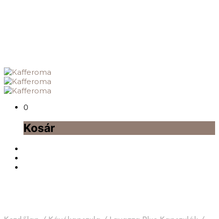
0
Kosár