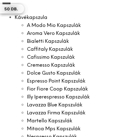
×
100 DB.
12 DB.
12 DB.
50 DB.
12 DB.
12 DB.
50 DB.
Kávékapszula
A Modo Mio Kapszulák
Aroma Vero Kapszulák
Bialetti Kapszulák
Caffitaly Kapszulák
Cafissimo Kapszulák
Cremesso Kapszulák
Dolce Gusto Kapszulák
Espresso Point Kapszulák
Fior Fiore Coop Kapszulák
Illy Iperespresso Kapszulák
Lavazza Blue Kapszulák
Lavazza Firma Kapszulák
Martello Kapszulák
Mitaca Mps Kapszulák
Nespresso Kapszulák