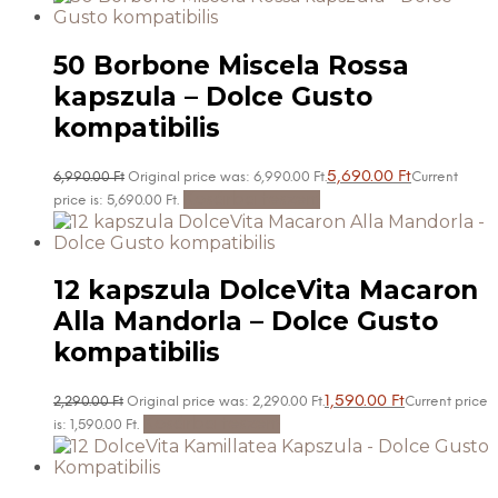
50 Borbone Miscela Rossa
kapszula – Dolce Gusto
kompatibilis
5,690.00
Ft
6,990.00
Ft
Original price was: 6,990.00 Ft.
Current
Kosárba teszem
price is: 5,690.00 Ft.
12 kapszula DolceVita Macaron
Alla Mandorla – Dolce Gusto
kompatibilis
1,590.00
Ft
2,290.00
Ft
Original price was: 2,290.00 Ft.
Current price
Kosárba teszem
is: 1,590.00 Ft.