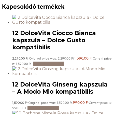
Kapcsolódó termékek
12 DolceVita Ciocco Bianca
kapszula – Dolce Gusto
kompatibilis
1,590.00
Ft
2,290.00
Ft
Original price was: 2,290.00 Ft.
Current price
Kosárba teszem
is: 1,590.00 Ft.
12 DolceVita Ginseng kapszula
– A Modo Mio kompatibilis
990.00
Ft
1,590.00
Ft
Original price was: 1,590.00 Ft.
Current price is:
Kosárba teszem
990.00 Ft.