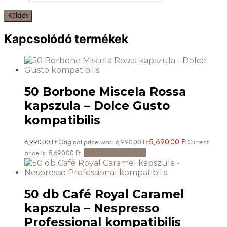
Kapcsolódó termékek
50 Borbone Miscela Rossa
kapszula – Dolce Gusto
kompatibilis
5,690.00
Ft
6,990.00
Ft
Original price was: 6,990.00 Ft.
Current
Kosárba teszem
price is: 5,690.00 Ft.
50 db Café Royal Caramel
kapszula – Nespresso
Professional kompatibilis