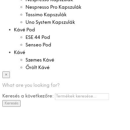
Nespresso Pro Kapszulák
Tassimo Kapszulák
Uno System Kapszulák
Kávé Pod
ESE 44 Pod
Senseo Pod
Kávé
Szemes Kávé
Őrölt Kávé
×
Specialitások
Instant Kávé
What are you looking for?
Instant Italok
Keresés a következőre:
Zacskó Tea
Keresés
Tartozékok
Ajánlatok