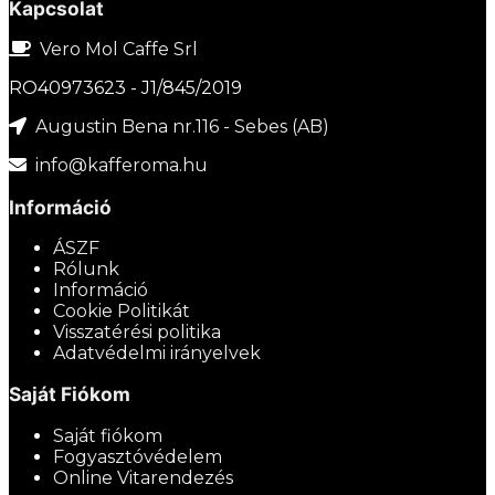
Kapcsolat
Vero Mol Caffe Srl
RO40973623 - J1/845/2019
Augustin Bena nr.116 - Sebes (AB)
info@kafferoma.hu
Információ
ÁSZF
Rólunk
Információ
Cookie Politikát
Visszatérési politika
Adatvédelmi irányelvek
Saját Fiókom
Saját fiókom
Fogyasztóvédelem
Online Vitarendezés