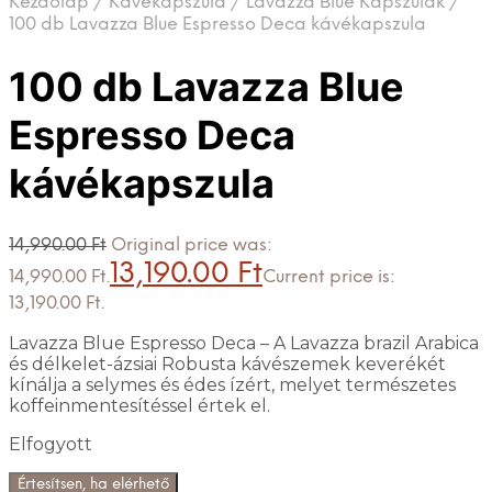
Kezdőlap
/
Kávékapszula
/
Lavazza Blue Kapszulák
/
100 db Lavazza Blue Espresso Deca kávékapszula
100 db Lavazza Blue
Espresso Deca
kávékapszula
14,990.00
Ft
Original price was:
13,190.00
Ft
14,990.00 Ft.
Current price is:
13,190.00 Ft.
Lavazza Blue Espresso Deca – A Lavazza brazil Arabica
és délkelet-ázsiai Robusta kávészemek keverékét
kínálja a selymes és édes ízért, melyet természetes
koffeinmentesítéssel értek el.
Elfogyott
Értesítsen, ha elérhető