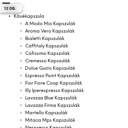
×
100 DB.
50 DB.
50 DB.
30 DB.
12 DB.
16 DB.
12 DB.
Kávékapszula
A Modo Mio Kapszulák
Aroma Vero Kapszulák
Bialetti Kapszulák
Caffitaly Kapszulák
Cafissimo Kapszulák
Cremesso Kapszulák
Dolce Gusto Kapszulák
Espresso Point Kapszulák
Fior Fiore Coop Kapszulák
Illy Iperespresso Kapszulák
Lavazza Blue Kapszulák
Lavazza Firma Kapszulák
Martello Kapszulák
Mitaca Mps Kapszulák
Nespresso Kapszulák