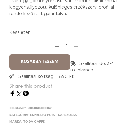
csak egy gombnyomásra van, minden alkalommal
kiegyensúlyozott, különleges érzékszervi profillal
rendelkező italt garantálva.
Készleten
KOSÁRBA TESZEM
Szállítási idő: 3-4
munkanap
Szállítási költség : 1890 Ft.
Share this product
CIKKSZÁM:
8018838000057
KATEGÓRIA:
ESPRESSO POINT KAPSZULÁK
MÁRKA:
TO.DA CAFFE