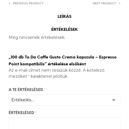
PREVIOUS PRODUCT
NEXT PRODUCT
LEÍRÁS
ÉRTÉKELÉSEK
Még nincsenek értékelések.
„100 db To.Da Caffe Gusto Crema kapszula – Espresso
Point kompatibilis” értékelése elsőként
Az e-mail címet nem tesszük közzé.
A kötelező
mezőket
*
karakterrel jelöltük
A TE ÉRTÉKELÉSED
*
ÉRTÉKELÉSED
*