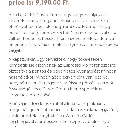
price is: 9,190.00 Ft.
A To.Da Caffè Gusto Crema egy kiegyensúlyozott
keverék, amelyet egy autentikus olasz eszpresszó
élményéhez alkottak meg, rendkívül krémes állaggal
és telt testtel jellemezve. 5-ből 4-es intenzitásával ez a
változat édes és hosszan tartó ízével tűnik ki, ideális a
pihenés pillanataihoz, amikor selymes és aromás kávéra
vágyik.
A kapszulákat úgy tervezték, hogy tökéletesen
kompatibilisek legyenek az Espresso Point rendszerrel,
biztosítva a pontos és egyenletes kivonatolást minden
használatkor. Minden adag egyenként van lezárva,
hogy sértetlenül megőrizze a frissen pörkölt szemek
frissességét és a Gusto Crema blend specifikus
jegyeinek intenzitását.
A bőséges, 100 kapszulából álló készlet praktikus
megoldást jelent otthoni és irodai használatra egyaránt,
kiváló ár-érték arányt kínálva. A To.Da Caffè
segítségével a professzionális eszpresszó élménye