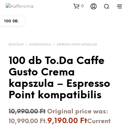
0
100 DB.
KEZDŐLAP
/
KÁVÉKAPSZULA
/
ESPRESSO POINT KAPSZULÁK
100 db To.Da Caffe
Gusto Crema
kapszula – Espresso
Point kompatibilis
10,990.00
Ft
Original price was:
9,190.00
Ft
10,990.00 Ft.
Current