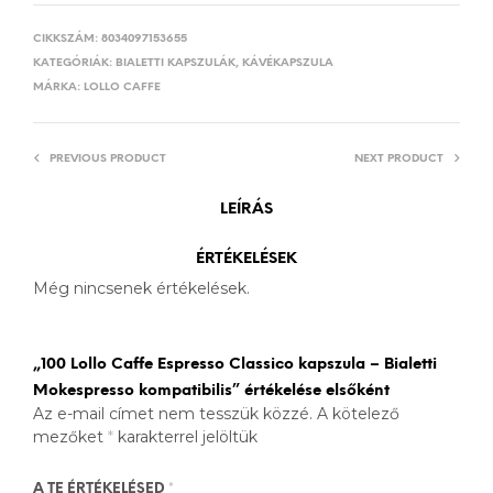
CIKKSZÁM:
8034097153655
KATEGÓRIÁK:
BIALETTI KAPSZULÁK
,
KÁVÉKAPSZULA
MÁRKA:
LOLLO CAFFE
PREVIOUS PRODUCT
NEXT PRODUCT
LEÍRÁS
ÉRTÉKELÉSEK
Még nincsenek értékelések.
„100 Lollo Caffe Espresso Classico kapszula – Bialetti
Mokespresso kompatibilis” értékelése elsőként
Az e-mail címet nem tesszük közzé.
A kötelező
mezőket
*
karakterrel jelöltük
A TE ÉRTÉKELÉSED
*