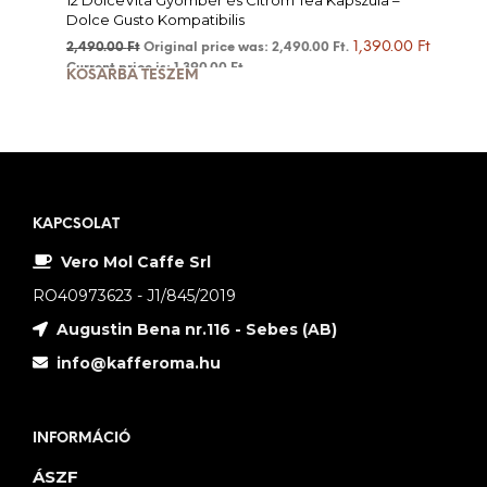
12 DolceVita Gyömbér és Citrom Tea Kapszula –
Dolce Gusto Kompatibilis
1,390.00
Ft
2,490.00
Ft
Original price was: 2,490.00 Ft.
Current price is: 1,390.00 Ft.
KOSÁRBA TESZEM
KAPCSOLAT
Vero Mol Caffe Srl
RO40973623 - J1/845/2019
Augustin Bena nr.116 - Sebes (AB)
info@kafferoma.hu
INFORMÁCIÓ
ÁSZF