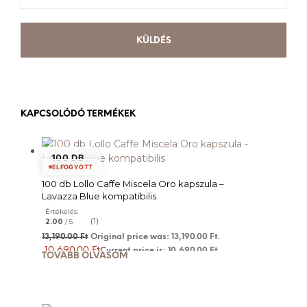
KAPCSOLÓDÓ TERMÉKEK
100 DB.
ELFOGYOTT
100 db Lollo Caffe Miscela Oro kapszula –
Lavazza Blue kompatibilis
Értékelés:
(1)
2.00
/ 5
13,190.00
Ft
Original price was: 13,190.00 Ft.
10,690.00
Ft
Current price is: 10,690.00 Ft.
TOVÁBB OLVASOM