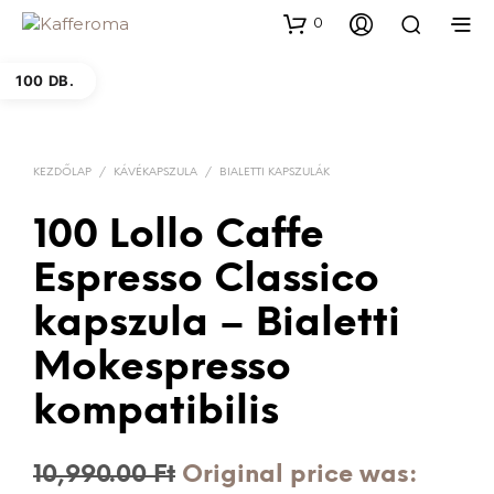
0
100 DB.
KEZDŐLAP
/
KÁVÉKAPSZULA
/
BIALETTI KAPSZULÁK
100 Lollo Caffe
Espresso Classico
kapszula – Bialetti
Mokespresso
kompatibilis
10,990.00
Ft
Original price was: