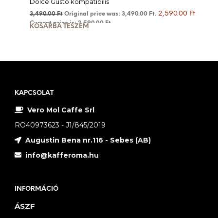
Dolce Gusto kompatibilis
2,590.00
Ft
3,490.00
Ft
Original price was: 3,490.00 Ft.
Current price is: 2,590.00 Ft.
KOSÁRBA TESZEM
KAPCSOLAT
Vero Mol Caffe Srl
RO40973623 - J1/845/2019
Augustin Bena nr.116 - Sebes (AB)
info@kafferoma.hu
INFORMÁCIÓ
ÁSZF