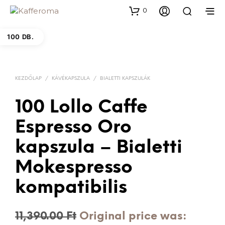
0
100 DB.
KEZDŐLAP
/
KÁVÉKAPSZULA
/
BIALETTI KAPSZULÁK
100 Lollo Caffe
Espresso Oro
kapszula – Bialetti
Mokespresso
kompatibilis
11,390.00
Ft
Original price was: