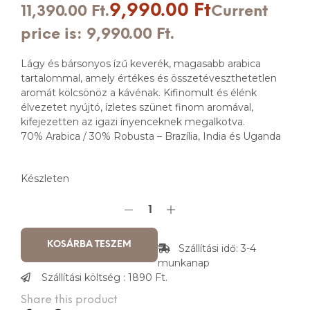
9,990.00
Ft
11,390.00 Ft.
Current
price is: 9,990.00 Ft.
Lágy és bársonyos ízű keverék, magasabb arabica
tartalommal, amely értékes és összetéveszthetetlen
aromát kölcsönöz a kávénak. Kifinomult és élénk
élvezetet nyújtó, ízletes szünet finom aromával,
kifejezetten az igazi ínyenceknek megalkotva.
70% Arabica / 30% Robusta – Brazília, India és Uganda
Készleten
KOSÁRBA TESZEM
Szállítási idő: 3-4
munkanap
Szállítási költség : 1890 Ft.
Share this product