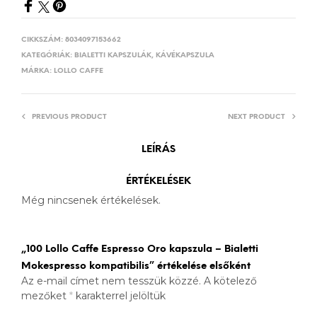
CIKKSZÁM:
8034097153662
KATEGÓRIÁK:
BIALETTI KAPSZULÁK
,
KÁVÉKAPSZULA
MÁRKA:
LOLLO CAFFE
PREVIOUS PRODUCT
NEXT PRODUCT
LEÍRÁS
ÉRTÉKELÉSEK
Még nincsenek értékelések.
„100 Lollo Caffe Espresso Oro kapszula – Bialetti
Mokespresso kompatibilis” értékelése elsőként
Az e-mail címet nem tesszük közzé.
A kötelező
mezőket
*
karakterrel jelöltük