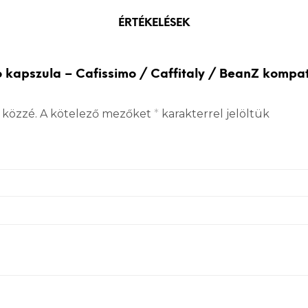
ÉRTÉKELÉSEK
o kapszula – Cafissimo / Caffitaly / BeanZ kompati
 közzé.
A kötelező mezőket
*
karakterrel jelöltük