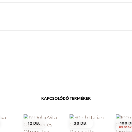
KAPCSOLÓDÓ TERMÉKEK
12 DB.
30 DB.
100 D
ELFOGY