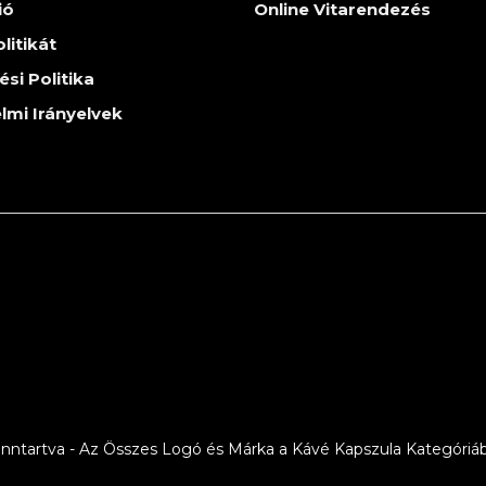
ió
Online Vitarendezés
litikát
ési Politika
lmi Irányelvek
ntartva - Az Összes Logó és Márka a Kávé Kapszula Kategóriáb