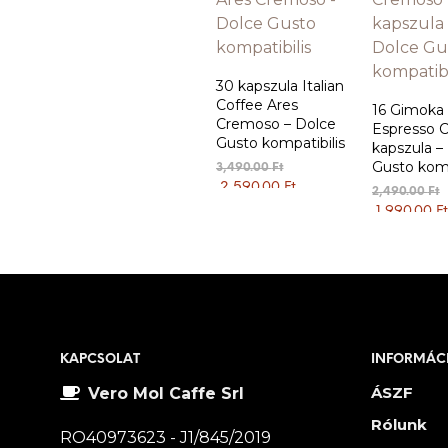
30 kapszula Italian
Coffee Ares
16 Gimoka
Cremoso – Dolce
Espresso 
Gusto kompatibilis
kapszula –
Gusto komp
Original
3,490.00
Ft
price
Current
2,590.00
Ft
O
2,490.00
Ft
KOSÁRBA TESZEM
was:
price
p
1,990.00
Ft
KOSÁRBA 
3,490.00 Ft.
is:
w
2,590.00 Ft.
2
KAPCSOLAT
INFORMÁC
ÁSZF
Vero Mol Caffe Srl
Rólunk
RO40973623 - J1/845/2019