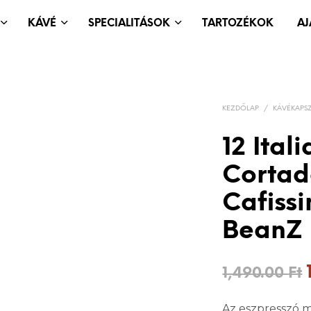
KÁVÉ
SPECIALITÁSOK
TARTOZÉKOK
A
KEZDŐLAP
/
KÁVÉKAPS
12 Ital
Cortad
Cafissi
BeanZ 
1,490.00
Ft
Az eszpresszó 