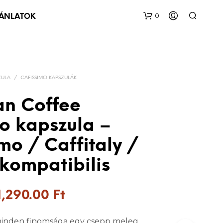
0
JÁNLATOK
ZULA
/
CAFISSIMO KAPSZULÁK
ian Coffee
o kapszula –
mo / Caffitaly /
kompatibilis
Original
Current
1,290.00
Ft
price
price
minden finomsága egy csepp meleg