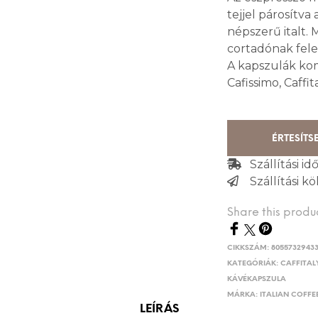
tejjel párosítva
népszerű italt.
cortadónak fele
A kapszulák kom
Cafissimo, Caffi
ÉRTESÍTS
Szállítási i
Szállítási köl
Share this produ
CIKKSZÁM:
8055732943
KATEGÓRIÁK:
CAFFITAL
KÁVÉKAPSZULA
MÁRKA:
ITALIAN COFFE
LEÍRÁS