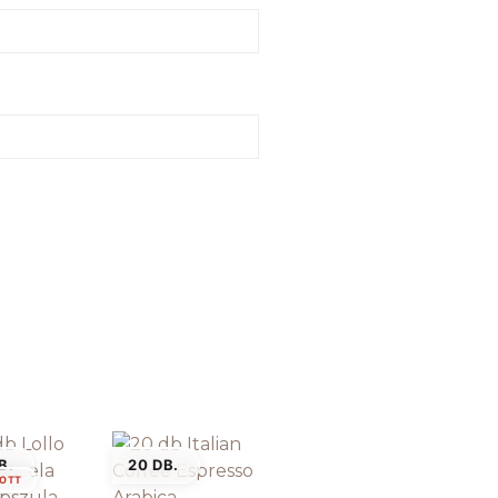
B.
20 DB.
OTT