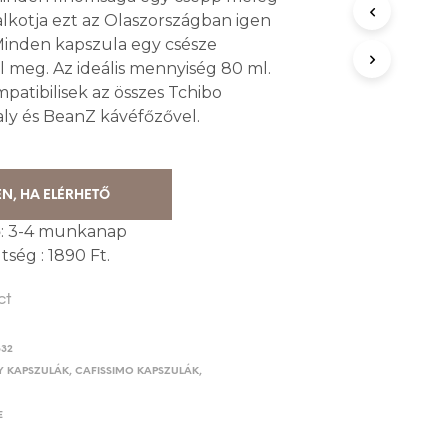
was:
is:
 alkotja ezt az Olaszországban igen
1,490.00 Ft.
1,290.00 Ft.
 Minden kapszula egy csésze
l meg. Az ideális mennyiség 80 ml.
patibilisek az összes Tchibo
taly és BeanZ kávéfőzővel.
EN, HA ELÉRHETŐ
dő: 3-4 munkanap
tség : 1890 Ft.
ct
332
Y KAPSZULÁK
,
CAFISSIMO KAPSZULÁK
,
E