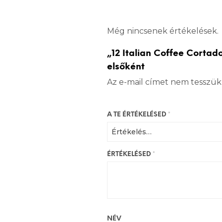
Még nincsenek értékelések.
„12 Italian Coffee Cortad
elsőként
Az e-mail címet nem tesszük
A TE ÉRTÉKELÉSED
*
ÉRTÉKELÉSED
*
NÉV