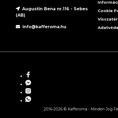
Informác
Augustin Bena nr.116 - Sebes
Cookie Po
(AB)
Visszatér
info@kafferoma.hu
Adatvéde
2016-2026 © Kafferoma - Minden Jog Fen