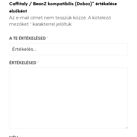
Caffitaly / BeanZ kompatibilis (Doboz)” értékelése
elsőként
Az e-mail címet nem tesszük közzé.
A kötelező
mezőket
*
karakterrel jelöltük
A TE ÉRTÉKELÉSED
*
ÉRTÉKELÉSED
*