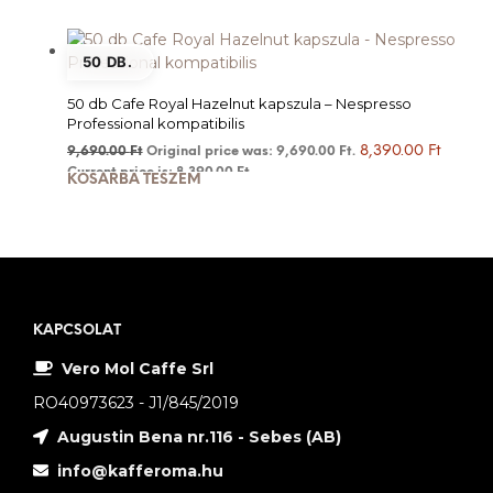
50 DB.
50 db Cafe Royal Hazelnut kapszula – Nespresso
Professional kompatibilis
8,390.00
Ft
9,690.00
Ft
Original price was: 9,690.00 Ft.
Current price is: 8,390.00 Ft.
KOSÁRBA TESZEM
KAPCSOLAT
Vero Mol Caffe Srl
RO40973623 - J1/845/2019
Augustin Bena nr.116 - Sebes (AB)
info@kafferoma.hu