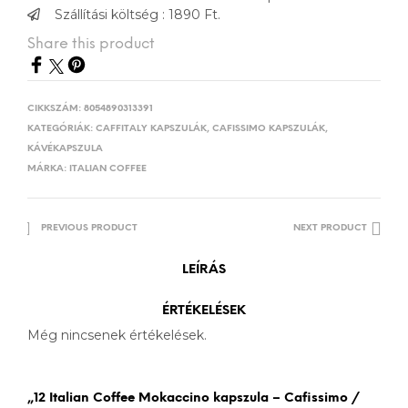
Szállítási költség : 1890 Ft.
Share this product
CIKKSZÁM:
8054890313391
KATEGÓRIÁK:
CAFFITALY KAPSZULÁK
,
CAFISSIMO KAPSZULÁK
,
KÁVÉKAPSZULA
MÁRKA:
ITALIAN COFFEE
PREVIOUS PRODUCT
NEXT PRODUCT
LEÍRÁS
ÉRTÉKELÉSEK
Még nincsenek értékelések.
„12 Italian Coffee Mokaccino kapszula – Cafissimo /