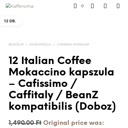
0
12 DB.
KEZDŐLAP
/
KÁVÉKAPSZULA
/
CAFISSIMO KAPSZULÁK
12 Italian Coffee
Mokaccino kapszula
– Cafissimo /
Caffitaly / BeanZ
kompatibilis (Doboz)
1,490.00
Ft
Original price was: