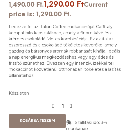
1,290.00
Ft
1,490.00 Ft.
Current
price is: 1,290.00 Ft.
Fedezze fel az Italian Coffee mokaccinóját Caffitaly
kompatibilis kapszulákban, amely a finom kávé és a
krémes csokoládé ízletes kombinációja. Ez az ital az
eszpresszó és a csokoládé tökéletes keveréke, amely
gazdag és bársonyos aromák robbanását kínálja. Ideális
a nap energikus megkezdéséhez vagy egy édes és
frissítő szünethez. Élvezzen egy intenzív, ízekkel teli
mokaccinót közvetlenül otthonában, tökéletes a lazítás
pillanataihoz!
Készleten
KOSÁRBA TESZEM
Szállítási idő: 3-4
munkanap