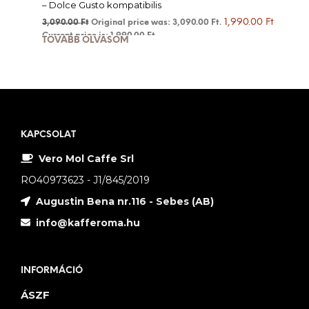
– Dolce Gusto kompatibilis
1,990.00
Ft
3,090.00
Ft
Original price was: 3,090.00 Ft.
Current price is: 1,990.00 Ft.
TOVÁBB OLVASOM
KAPCSOLAT
Vero Mol Caffe Srl
RO40973623 - J1/845/2019
Augustin Bena nr.116 - Sebes (AB)
info@kafferoma.hu
INFORMÁCIÓ
ÁSZF