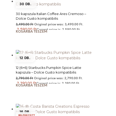
30 DB.
30 kapszula Italian Coffee Ares Cremoso –
Dolce Gusto kompatibilis
3,490.00
Ft
Original price was: 3,490.00 Ft.
2,590.00
Ft
Current price is: 2,590.00 Ft.
KOSÁRBA TESZEM
12 DB.
12 (6+6) Starbucks Pumpkin Spice Latte
kapszula – Dolce Gusto kompatibilis
2,790.00
Ft
Original price was: 2,790.00 Ft.
2,390.00
Ft
Current price is: 2,390.00 Ft.
KOSÁRBA TESZEM
16 DB.
ELFOGYOTT