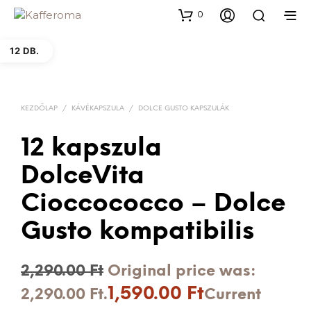
0
12 DB.
KEZDŐLAP
/
KÁVÉKAPSZULA
/
DOLCE GUSTO KAPSZULÁK
12 kapszula
DolceVita
Cioccococco – Dolce
Gusto kompatibilis
2,290.00
Ft
Original price was:
1,590.00
Ft
2,290.00 Ft.
Current