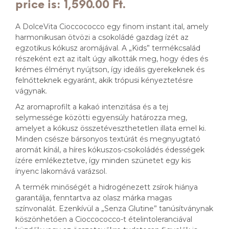
price is: 1,590.00 Ft.
A DolceVita Cioccococco egy finom instant ital, amely
harmonikusan ötvözi a csokoládé gazdag ízét az
egzotikus kókusz aromájával. A „Kids” termékcsalád
részeként ezt az italt úgy alkották meg, hogy édes és
krémes élményt nyújtson, így ideális gyerekeknek és
felnőtteknek egyaránt, akik trópusi kényeztetésre
vágynak.
Az aromaprofilt a kakaó intenzitása és a tej
selymessége közötti egyensúly határozza meg,
amelyet a kókusz összetéveszthetetlen illata emel ki.
Minden csésze bársonyos textúrát és megnyugtató
aromát kínál, a híres kókuszos-csokoládés édességek
ízére emlékeztetve, így minden szünetet egy kis
ínyenc lakomává varázsol.
A termék minőségét a hidrogénezett zsírok hiánya
garantálja, fenntartva az olasz márka magas
színvonalát. Ezenkívül a „Senza Glutine” tanúsítványnak
köszönhetően a Cioccococco-t ételintoleranciával