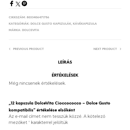
CIKKSZÁM:
8033406471756
KATEGÓRIÁK:
DOLCE GUSTO KAPSZULÁK
,
KÁVÉKAPSZULA
MÁRKA:
DOLCEVITA
PREVIOUS PRODUCT
NEXT PRODUCT
LEÍRÁS
ÉRTÉKELÉSEK
Még nincsenek értékelések.
„12 kapszula DolceVita Cioccococco – Dolce Gusto
kompatibilis” értékelése elsőként
Az e-mail címet nem tesszük közzé.
A kötelező
mezőket
*
karakterrel jelöltük