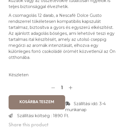
küzdők vagy az összetevőkre tudatosan figyelők is
teljes biztonsággal élvezhetik.
A csomagolás 12 darab, a Nescafé Dolce Gusto
rendszerrel tökéletesen kompatibilis kapszulát
tartalmaz, biztosítva a gyors és egyszerű elkészítést.
Az ajánlott adagolás bőséges, ami lehetővé teszi egy
tartalmas ital készítését, amely az utolsó cseppig
megőrzi az aromák intenzitását, elhozva egy
különleges forró csokoládé örömét közvetlenül az Ön
otthonába.
Készleten
KOSÁRBA TESZEM
Szállítási idő: 3-4
munkanap
Szállítási költség : 1890 Ft.
Share this product