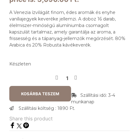
A Venezia ízvilágát finom, édes aromák és enyhe
vaníliajegyek keveréke jellemzi. A doboz 16 darab,
élelmiszer-minőségű alumíniumba csomagolt
kapszulát tartalmaz, amely garantálja az aroma, a
frissesség és a tápanyag-jellemzők megőrzését. 80%
Arabica és 20% Robusta kávékeverék.
Készleten
KOSÁRBA TESZEM
Szállítási idő: 3-4
munkanap
Szállítási költség : 1890 Ft.
Share this product