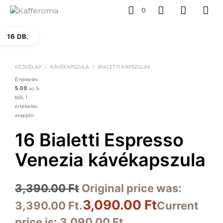
0
16 DB.
KEZDŐLAP
/
KÁVÉKAPSZULA
/
BIALETTI KAPSZULÁK
Értékelés
5.00
az 5-
ből,
1
értékelés
alapján
16 Bialetti Espresso
Venezia kávékapszula
3,390.00
Ft
Original price was:
3,090.00
Ft
3,390.00 Ft.
Current
price is: 3,090.00 Ft.