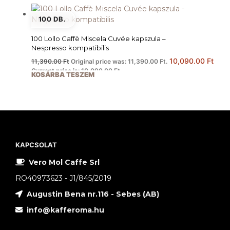
100 DB.
100 Lollo Caffè Miscela Cuvée kapszula –
Nespresso kompatibilis
10,090.00
Ft
11,390.00
Ft
Original price was: 11,390.00 Ft.
Current price is: 10,090.00 Ft.
KOSÁRBA TESZEM
KAPCSOLAT
Vero Mol Caffe Srl
RO40973623 - J1/845/2019
Augustin Bena nr.116 - Sebes (AB)
info@kafferoma.hu