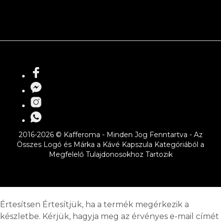
2016-2026 © Kafferoma - Minden Jog Fenntartva - Az
Összes Logó és Márka a Kávé Kapszula Kategóriából a
Megfelelő Tulajdonosokhoz Tartozik
Értesítsen
Értesítjük, ha a termék megérkezik a
készletbe. Kérjük, hagyja meg az érvényes e-mail címét