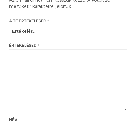
Az e-mail címet nem tesszük közzé.
A kötelező
mezőket
*
karakterrel jelöltük
A TE ÉRTÉKELÉSED
*
ÉRTÉKELÉSED
*
NÉV