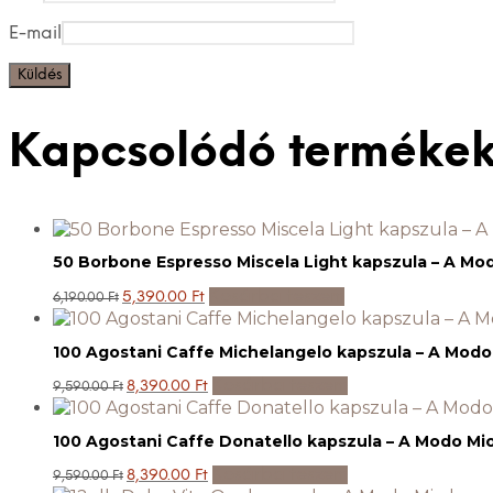
E-mail
Kapcsolódó terméke
50 Borbone Espresso Miscela Light kapszula – A Mod
Original
Current
Kosárba teszem
5,390.00
Ft
6,190.00
Ft
price
price
was:
is:
6,190.00 Ft.
5,390.00 Ft.
100 Agostani Caffe Michelangelo kapszula – A Modo 
Original
Current
Kosárba teszem
8,390.00
Ft
9,590.00
Ft
price
price
was:
is:
9,590.00 Ft.
8,390.00 Ft.
100 Agostani Caffe Donatello kapszula – A Modo Mio
Original
Current
Kosárba teszem
8,390.00
Ft
9,590.00
Ft
price
price