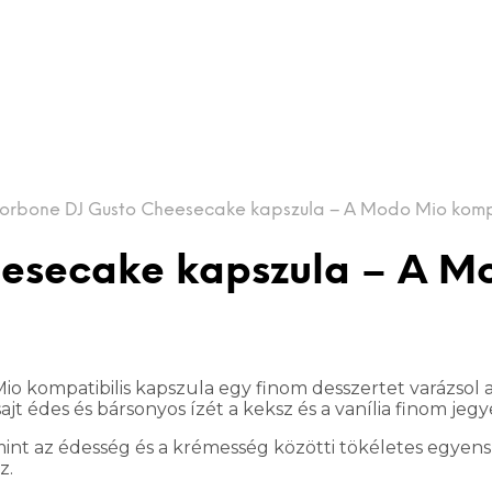
orbone DJ Gusto Cheesecake kapszula – A Modo Mio kompa
eesecake kapszula – A M
 kompatibilis kapszula egy finom desszertet varázsol a 
ajt édes és bársonyos ízét a keksz és a vanília finom jegye
nt az édesség és a krémesség közötti tökéletes egyensúly
z.