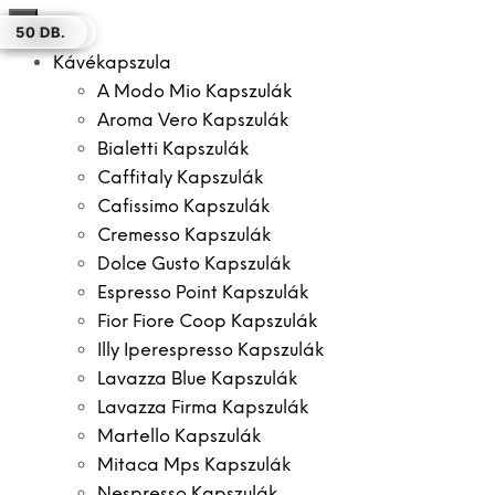
×
16 DB.
50 DB.
100 DB.
100 DB.
12 DB.
16 DB.
50 DB.
Kávékapszula
A Modo Mio Kapszulák
Aroma Vero Kapszulák
Bialetti Kapszulák
Caffitaly Kapszulák
Cafissimo Kapszulák
Cremesso Kapszulák
Dolce Gusto Kapszulák
Espresso Point Kapszulák
Fior Fiore Coop Kapszulák
Illy Iperespresso Kapszulák
Lavazza Blue Kapszulák
Lavazza Firma Kapszulák
Martello Kapszulák
Mitaca Mps Kapszulák
Nespresso Kapszulák