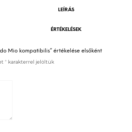
LEÍRÁS
ÉRTÉKELÉSEK
o Mio kompatibilis” értékelése elsőként
et
*
karakterrel jelöltük