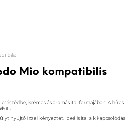
tibilis
odo Mio kompatibilis
csészédbe, krémes és aromás ital formájában. A híres
ivel.
t nyújtó ízzel kényeztet. Ideális ital a kikapcsolódás