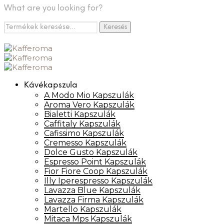
What are you looking for?
Keresés
Keresés
a
következőre:
Kávékapszula
A Modo Mio Kapszulák
Aroma Vero Kapszulák
Bialetti Kapszulák
Caffitaly Kapszulák
Cafissimo Kapszulák
Cremesso Kapszulák
Dolce Gusto Kapszulák
Espresso Point Kapszulák
Fior Fiore Coop Kapszulák
Illy Iperespresso Kapszulák
Lavazza Blue Kapszulák
Lavazza Firma Kapszulák
Martello Kapszulák
Mitaca Mps Kapszulák