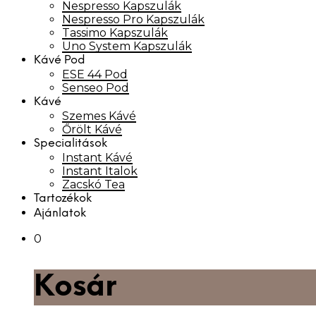
Nespresso Kapszulák
Nespresso Pro Kapszulák
Tassimo Kapszulák
Uno System Kapszulák
Kávé Pod
ESE 44 Pod
Senseo Pod
Kávé
Szemes Kávé
Őrölt Kávé
Specialitások
Instant Kávé
Instant Italok
Zacskó Tea
Tartozékok
Ajánlatok
0
Kosár