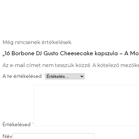
Még nincsenek értékelések.
„16 Borbone DJ Gusto Cheesecake kapszula – A Mod
Az e-mail címet nem tesszük közzé.
A kötelező mezők
A te értékelésed
*
Értékelésed
*
Név