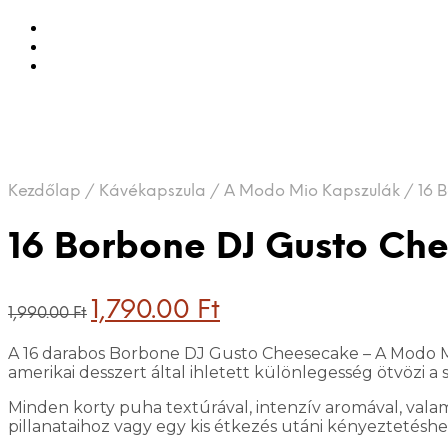
Kezdőlap
/
Kávékapszula
/
A Modo Mio Kapszulák
/
16 B
16 Borbone DJ Gusto Ch
Original
Current
1,790.00
Ft
1,990.00
Ft
price
price
was:
is:
A 16 darabos Borbone DJ Gusto Cheesecake – A Modo Mio
1,990.00 Ft.
1,790.00 Ft.
amerikai desszert által ihletett különlegesség ötvözi a s
Minden korty puha textúrával, intenzív aromával, valami
pillanataihoz vagy egy kis étkezés utáni kényeztetéshe