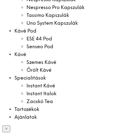
Nespresso Pro Kapszulák
Tassimo Kapszulák
Uno System Kapszulák
Kávé Pod
ESE 44 Pod
Senseo Pod
Kávé
Szemes Kávé
Őrölt Kávé
Specialitások
Instant Kávé
Instant Italok
Zacskó Tea
Tartozékok
Ajánlatok
×