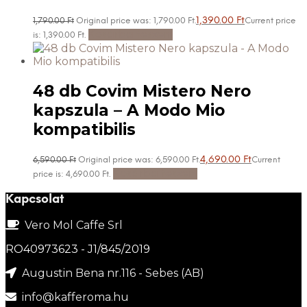
1,390.00
Ft
1,790.00
Ft
Original price was: 1,790.00 Ft.
Current price
Kosárba teszem
is: 1,390.00 Ft.
48 db Covim Mistero Nero
kapszula – A Modo Mio
kompatibilis
4,690.00
Ft
6,590.00
Ft
Original price was: 6,590.00 Ft.
Current
Kosárba teszem
price is: 4,690.00 Ft.
Kapcsolat
Vero Mol Caffe Srl
RO40973623 - J1/845/2019
Augustin Bena nr.116 - Sebes (AB)
info@kafferoma.hu