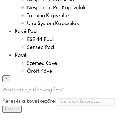
Nespresso Pro Kapszulák
Tassimo Kapszulák
Uno System Kapszulák
Kávé Pod
ESE 44 Pod
Senseo Pod
Kávé
Szemes Kávé
Őrölt Kávé
×
Specialitások
Instant Kávé
What are you looking for?
Instant Italok
Keresés a következőre:
Zacskó Tea
Keresés
Tartozékok
Ajánlatok