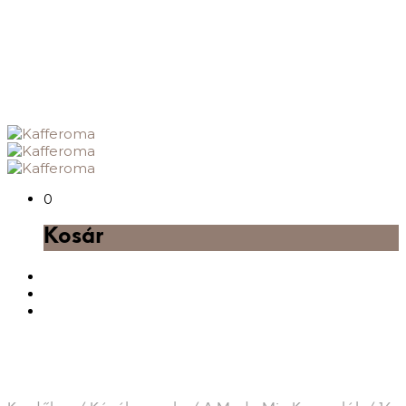
0
Kosár