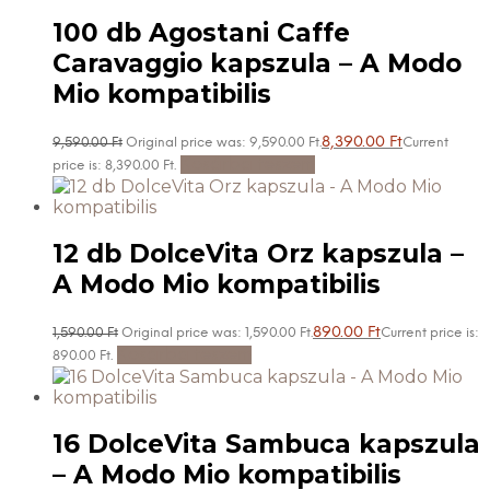
100 db Agostani Caffe
Caravaggio kapszula – A Modo
Mio kompatibilis
8,390.00
Ft
9,590.00
Ft
Original price was: 9,590.00 Ft.
Current
Kosárba teszem
price is: 8,390.00 Ft.
12 db DolceVita Orz kapszula –
A Modo Mio kompatibilis
890.00
Ft
1,590.00
Ft
Original price was: 1,590.00 Ft.
Current price is:
Kosárba teszem
890.00 Ft.
16 DolceVita Sambuca kapszula
– A Modo Mio kompatibilis