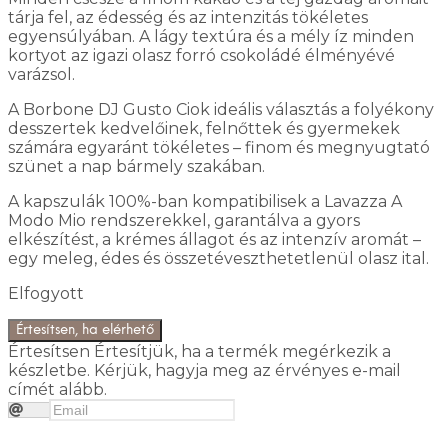
tárja fel, az édesség és az intenzitás tökéletes
egyensúlyában. A lágy textúra és a mély íz minden
kortyot az igazi olasz forró csokoládé élményévé
varázsol.
A Borbone DJ Gusto Ciok ideális választás a folyékony
desszertek kedvelőinek, felnőttek és gyermekek
számára egyaránt tökéletes – finom és megnyugtató
szünet a nap bármely szakában.
A kapszulák 100%-ban kompatibilisek a Lavazza A
Modo Mio rendszerekkel, garantálva a gyors
elkészítést, a krémes állagot és az intenzív aromát –
egy meleg, édes és összetéveszthetetlenül olasz ital.
Elfogyott
Értesítsen, ha elérhető
Értesítsen
Értesítjük, ha a termék megérkezik a
készletbe. Kérjük, hagyja meg az érvényes e-mail
címét alább.