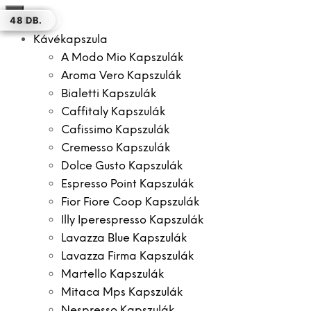
×
16 DB.
16 DB.
16 DB.
100 DB.
12 DB.
16 DB.
48 DB.
Kávékapszula
A Modo Mio Kapszulák
Aroma Vero Kapszulák
Bialetti Kapszulák
Caffitaly Kapszulák
Cafissimo Kapszulák
Cremesso Kapszulák
Dolce Gusto Kapszulák
Espresso Point Kapszulák
Fior Fiore Coop Kapszulák
Illy Iperespresso Kapszulák
Lavazza Blue Kapszulák
Lavazza Firma Kapszulák
Martello Kapszulák
Mitaca Mps Kapszulák
Nespresso Kapszulák