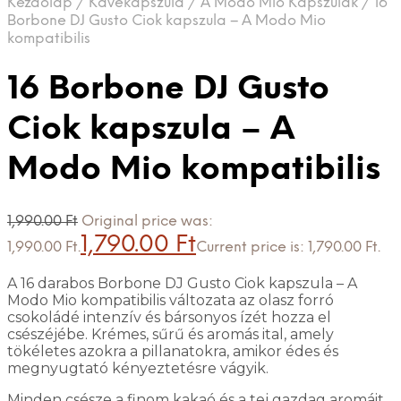
Kezdőlap
/
Kávékapszula
/
A Modo Mio Kapszulák
/
16
Borbone DJ Gusto Ciok kapszula – A Modo Mio
kompatibilis
16 Borbone DJ Gusto
Ciok kapszula – A
Modo Mio kompatibilis
1,990.00
Ft
Original price was:
1,790.00
Ft
1,990.00 Ft.
Current price is: 1,790.00 Ft.
A 16 darabos Borbone DJ Gusto Ciok kapszula – A
Modo Mio kompatibilis változata az olasz forró
csokoládé intenzív és bársonyos ízét hozza el
csészéjébe. Krémes, sűrű és aromás ital, amely
tökéletes azokra a pillanatokra, amikor édes és
megnyugtató kényeztetésre vágyik.
Minden csésze a finom kakaó és a tej gazdag aromáit