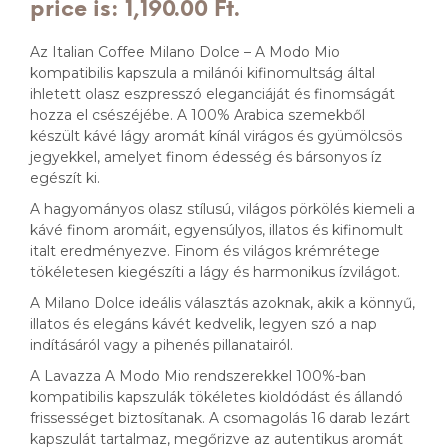
price is: 1,190.00 Ft.
Az Italian Coffee Milano Dolce – A Modo Mio
kompatibilis kapszula a milánói kifinomultság által
ihletett olasz eszpresszó eleganciáját és finomságát
hozza el csészéjébe. A 100% Arabica szemekből
készült kávé lágy aromát kínál virágos és gyümölcsös
jegyekkel, amelyet finom édesség és bársonyos íz
egészít ki.
A hagyományos olasz stílusú, világos pörkölés kiemeli a
kávé finom aromáit, egyensúlyos, illatos és kifinomult
italt eredményezve. Finom és világos krémrétege
tökéletesen kiegészíti a lágy és harmonikus ízvilágot.
A Milano Dolce ideális választás azoknak, akik a könnyű,
illatos és elegáns kávét kedvelik, legyen szó a nap
indításáról vagy a pihenés pillanatairól.
A Lavazza A Modo Mio rendszerekkel 100%-ban
kompatibilis kapszulák tökéletes kioldódást és állandó
frissességet biztosítanak. A csomagolás 16 darab lezárt
kapszulát tartalmaz, megőrizve az autentikus aromát