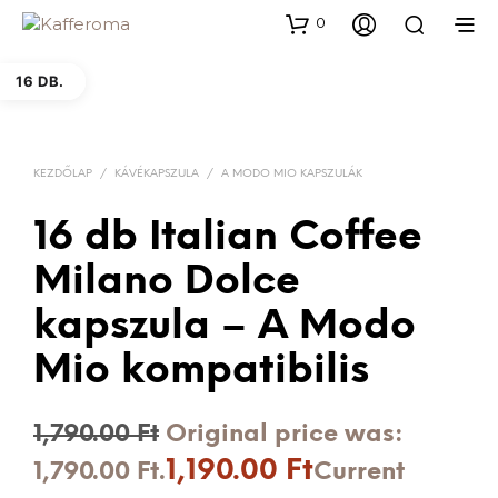
0
16 DB.
KEZDŐLAP
/
KÁVÉKAPSZULA
/
A MODO MIO KAPSZULÁK
16 db Italian Coffee
Milano Dolce
kapszula – A Modo
Mio kompatibilis
1,790.00
Ft
Original price was:
1,190.00
Ft
1,790.00 Ft.
Current