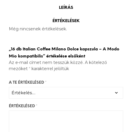
LEÍRÁS
ÉRTÉKELÉSEK
Még nincsenek értékelések.
„16 db Italian Coffee Milano Dolce kapszula – A Modo
Mio kompatibilis” értékelése elsőként
Az e-mail címet nem tesszük közzé.
A kötelező
mezőket
*
karakterrel jelöltük
A TE ÉRTÉKELÉSED
*
ÉRTÉKELÉSED
*