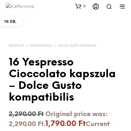
0
16 DB.
KEZDŐLAP
/
KÁVÉKAPSZULA
/
DOLCE GUSTO KAPSZULÁK
16 Yespresso
Cioccolato kapszula
– Dolce Gusto
kompatibilis
2,290.00
Ft
Original price was:
1,790.00
Ft
2,290.00 Ft.
Current