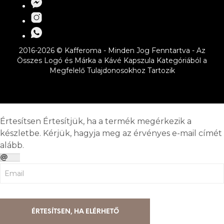
2016-2026 © Kafferoma - Minden Jog Fenntartva - Az
Összes Logó és Márka a Kávé Kapszula Kategóriából a
Megfelelő Tulajdonosokhoz Tartozik
Értesítsen
Értesítjük, ha a termék megérkezik a
készletbe. Kérjük, hagyja meg az érvényes e-mail címét
alább.
ÉRTESÍTSEN, HA ELÉRHETŐ