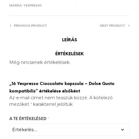
MÁRKA:
YESPRESSO
PREVIOUS PRODUCT
NEXT PRODUCT
LEÍRÁS
ÉRTÉKELÉSEK
Még nincsenek értékelések.
„16 Yespresso Cioccolato kapszula – Dolce Gusto
kompatibilis” értékelése elsőként
Az e-mail címet nem tesszük közzé.
A kötelező
mezőket
*
karakterrel jelöltük
A TE ÉRTÉKELÉSED
*