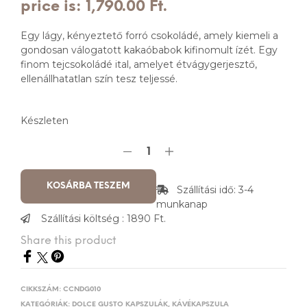
price is: 1,790.00 Ft.
Egy lágy, kényeztető forró csokoládé, amely kiemeli a
gondosan válogatott kakaóbabok kifinomult ízét. Egy
finom tejcsokoládé ital, amelyet étvágygerjesztő,
ellenállhatatlan szín tesz teljessé.
Készleten
KOSÁRBA TESZEM
Szállítási idő: 3-4
munkanap
Szállítási költség : 1890 Ft.
Share this product
CIKKSZÁM:
CCNDG010
KATEGÓRIÁK:
DOLCE GUSTO KAPSZULÁK
,
KÁVÉKAPSZULA